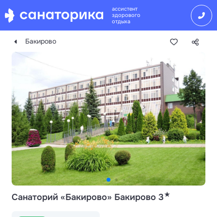
ассистент
здорового
отдыха
Бакирово
★
Санаторий «Бакирово» Бакирово 3