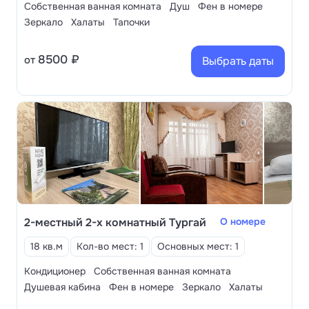
Собственная ванная комната
Душ
Фен в номере
лечение спины и суставов, нервной системы,
Зеркало
Халаты
Тапочки
реабилитацию после COVID. Среди наиболее
популярных — бальнеотерапия, сеансы массажа,
8500 ₽
от
Выбрать даты
грязевые аппликации, ЛФК, курсы физиотерапии.
2-местный 2-х комнатный Тургай
О номере
18 кв.м
Кол-во мест: 1
Основных мест: 1
Кондиционер
Собственная ванная комната
Душевая кабина
Фен в номере
Зеркало
Халаты