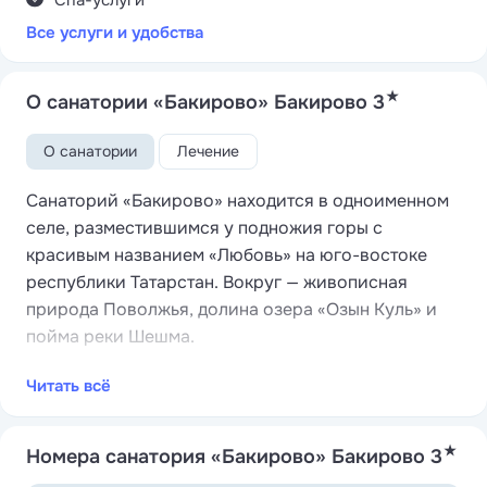
Спа-услуги
Все услуги и удобства
★
О санатории «Бакирово» Бакирово 3
О санатории
Лечение
Санаторий «Бакирово» находится в одноименном
селе, разместившимся у подножия горы с
красивым названием «Любовь» на юго-востоке
республики Татарстан. Вокруг — живописная
природа Поволжья, долина озера «Озын Куль» и
пойма реки Шешма.
На благоустроенной территории разместились
Читать всё
четыре современных спальных корпуса, три из них
четырехэтажные и один — в пять этажей. Гостей
★
ожидают комфортабельные номера с удобствами.
Номера санатория «Бакирово» Бакирово 3
В комнатах светлый интерьер, есть необходимая