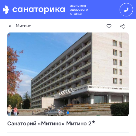
ассистент
здорового
отдыха
Митино
★
Санаторий «Митино» Митино 2