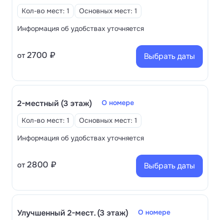
Кол-во мест: 1
Основных мест: 1
Многопрофильный санаторий специализируется
на лечении и профилактики множества
Информация об удобствах уточняется
заболеваний, в том числе на болезнях органов
ЖКТ, сосудов и сердца, нервной системы, лор-
2700 ₽
от
Выбрать даты
органов и опорно-двигательного аппарата. В
санатории хорошая диагностическая и леченая
базы, последняя включает спелео- и галокамеры.
Отдыхающим предлагаются различные лечебно-
2-местный (3 этаж)
О номере
профилактические процедуры, среди которых
Кол-во мест: 1
Основных мест: 1
наибольшей популярностью пользуются лечебные
ванны, гальванолечение, сеансы аппаратной
Информация об удобствах уточняется
физиотерапии.
2800 ₽
от
Выбрать даты
Улучшенный 2-мест. (3 этаж)
О номере