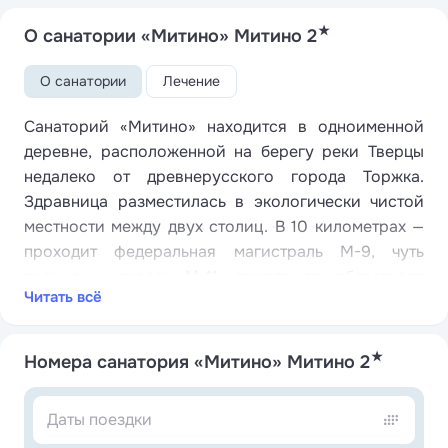
★
О санатории «Митино» Митино 2
О санатории
Лечение
Санаторий «Митино» находится в одноименной
деревне, расположенной на берегу реки Тверцы
недалеко от древнерусского города Торжка.
Здравница разместилась в экологически чистой
местности между двух столиц. В 10 километрах —
проходит федеральная магистраль М-9, чуть
дальше — трасса М-11, дорога до областного
Читать всё
центра — Твери займет около часа.
Санаторий занимает территории бывших усадеб
★
Митино и Василево, которые принадлежали
Номера санатория «Митино» Митино 2
родственникам архитектора Львова. Некоторые
усадебные постройки сохранились до сих пор.
Современный санаторий представляет собой