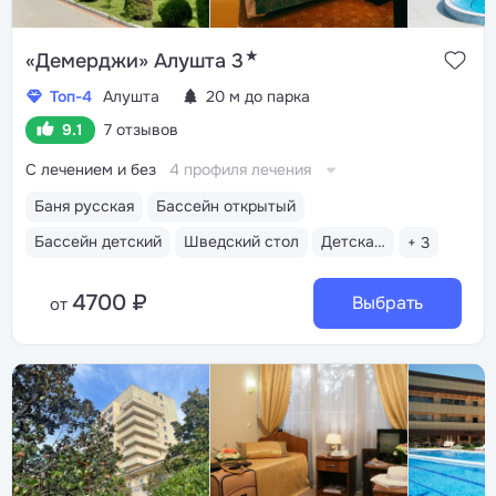
★
«Демерджи» Алушта 3
Топ-4
Алушта
20 м до парка
9.1
7 отзывов
С лечением и без
4 профиля лечения
Баня русская
Бассейн открытый
Бассейн детский
Шведский стол
Детская анимация
+ 3
4700 ₽
Выбрать
от