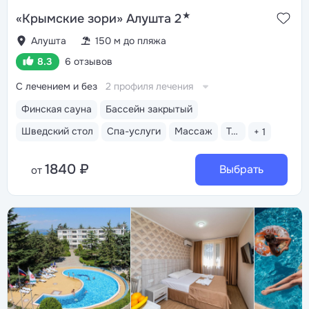
★
«Крымские зори» Алушта 2
Алушта
150 м до пляжа
8.3
6 отзывов
С лечением и без
2 профиля лечения
Финская сауна
Бассейн закрытый
Шведский стол
Спа-услуги
Массаж
Тренажерный зал
+ 1
1840 ₽
Выбрать
от