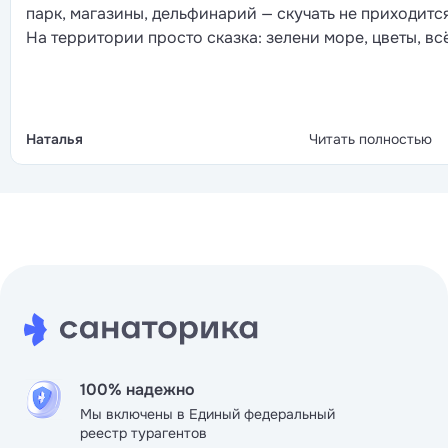
парк, магазины, дельфинарий — скучать не приходится
На территории просто сказка: зелени море, цветы, вс
ухожено, глаза радуются. Номер чистый, бельё меняю
часто, полотенца свежие — мелочь, а приятно. И корм
отлично, честно: ни разу не попалось блюдо, которое
не понравилось, повара молодцы. В общем, вернулис
Наталья
Читать полностью
бы с удовольствием.
100% надежно
Мы включены в Единый федеральный
реестр турагентов