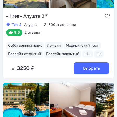
★
«Киев» Алушта 3
Топ-2
Алушта
600 м до пляжа
9.5
2 отзыва
Собственный пляж
Лежаки
Медицинский пост
Бассейн открытый
Бассейн закрытый
Шведский стол
+ 6
3250 ₽
Выбрать
от