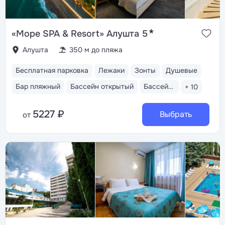
★
«Море SPA & Resort» Алушта 5
Алушта
350 м до пляжа
Бесплатная парковка
Лежаки
Зонты
Душевые
Бар пляжный
Бассейн открытый
Бассейн закрытый
+ 10
5227 ₽
Выбрать
от