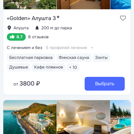
★
«Golden» Алушта 3
Алушта
200 м до парка
8.7
8 отзывов
С лечением и без
5 профилей лечения
Бесплатная парковка
Финская сауна
Зонты
Душевые
Кафе пляжное
+ 10
3800 ₽
Выбрать
от