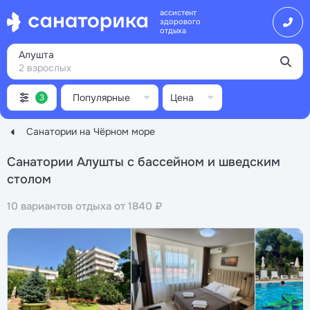
ассистент
здорового
отдыха
Алушта
2 взрослых
Популярные
Цена
3
Санатории на Чёрном море
Санатории Алушты с бассейном и шведским
столом
10 вариантов отдыха от 1840 ₽