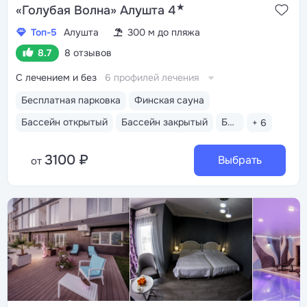
★
«Голубая Волна» Алушта 4
Топ-5
Алушта
300 м до пляжа
8.7
8 отзывов
С лечением и без
6 профилей лечения
Бесплатная парковка
Финская сауна
Бассейн открытый
Бассейн закрытый
Бассейн детский
+ 6
3100 ₽
Выбрать
от