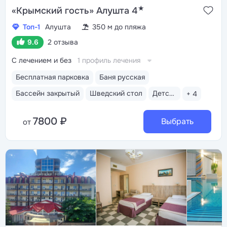
★
«Крымский гость» Алушта 4
Топ-1
Алушта
350 м до пляжа
9.6
2 отзыва
С лечением и без
1 профиль лечения
Бесплатная парковка
Баня русская
Бассейн закрытый
Шведский стол
Детская анимация
+ 4
7800 ₽
Выбрать
от