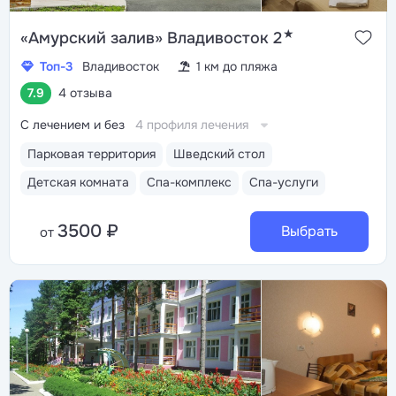
★
«Амурский залив» Владивосток 2
Топ-3
Владивосток
1 км до пляжа
7.9
4 отзыва
С лечением и без
4 профиля лечения
Парковая территория
Шведский стол
Детская комната
Спа-комплекс
Спа-услуги
3500 ₽
Выбрать
от