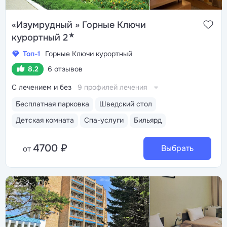
«Изумрудный » Горные Ключи
★
курортный 2
Топ-1
Горные Ключи курортный
8.2
6 отзывов
С лечением и без
9 профилей лечения
Бесплатная парковка
Шведский стол
Детская комната
Спа-услуги
Бильярд
4700 ₽
Выбрать
от