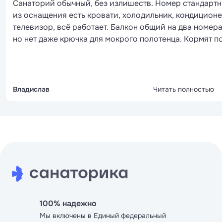
Санаторий обычный, без излишеств. Номер стандартн
из оснащения есть кровати, холодильник, кондиционе
телевизор, всё работает. Балкон общий на два номера
но нет даже крючка для мокрого полотенца. Кормят п
диетически, но выбор блюд приличный. Для лечения
стандартный набор: грязи, массаж, физио, ванны. Пар
для прогулок рядом, лес хвойный, лавочки есть.
Неплохо.
Владислав
Читать полностью
100% надежно
Мы включены в Единый федеральный