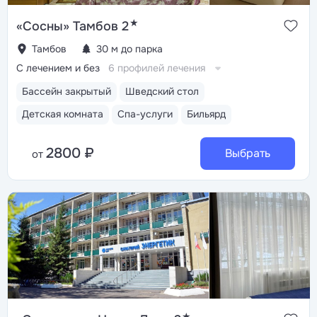
★
«Сосны» Тамбов 2
Тамбов
30 м до парка
С лечением и без
6 профилей лечения
Бассейн закрытый
Шведский стол
Детская комната
Спа-услуги
Бильярд
2800 ₽
Выбрать
от
★