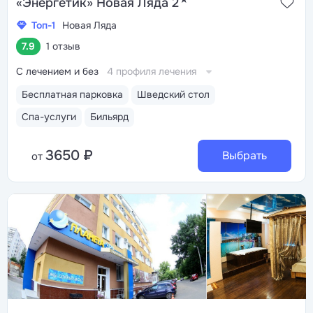
«Энергетик» Новая Ляда 2
Топ-1
Новая Ляда
7.9
1 отзыв
С лечением и без
4 профиля лечения
Бесплатная парковка
Шведский стол
Спа-услуги
Бильярд
3650 ₽
Выбрать
от