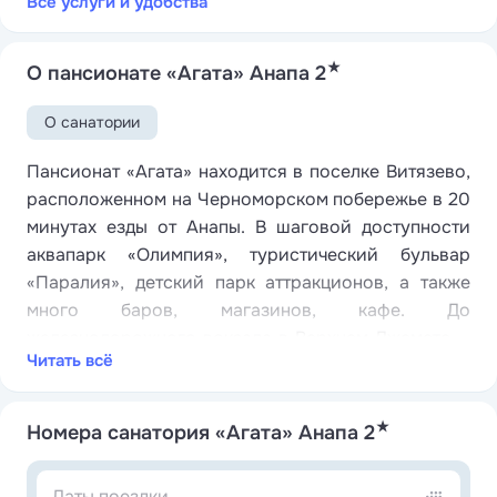
Все услуги и удобства
★
О пансионате «Агата» Анапа 2
О санатории
Пансионат «Агата» находится в поселке Витязево,
расположенном на Черноморском побережье в 20
минутах езды от Анапы. В шаговой доступности
аквапарк «Олимпия», туристический бульвар
«Паралия», детский парк аттракционов, а также
много баров, магазинов, кафе. До
железнодорожного вокзала в Верхнем Джемете —
Читать всё
14 километров, до аэропорта — около 15 минут
пути.
★
Пансионат занимает небольшую территорию,
Номера санатория «Агата» Анапа 2
разместившуюся на второй береговой линии.
Комплекс отдыха включает в себя двухэтажный