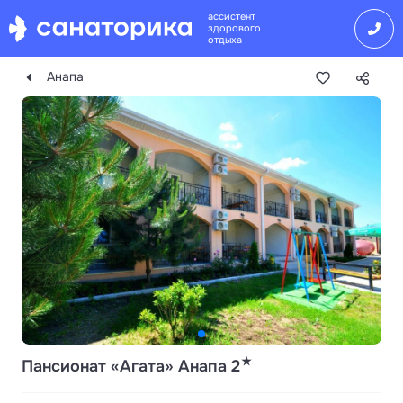
ассистент
здорового
отдыха
Анапа
★
Пансионат «Агата» Анапа 2