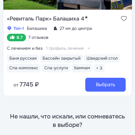
★
«Ревиталь Парк» Балашиха 4
Топ-1
Балашиха
27 км до центра
8.7
7 отзывов
С лечением и без
1 профиль лечения
Баня русская
Бассейн закрытый
Шведский стол
Спа-комплекс
Спа-услуги
Хаммам
+ 3
7745 ₽
Выбрать
от
Не нашли, что искали, или сомневатесь
в выборе?