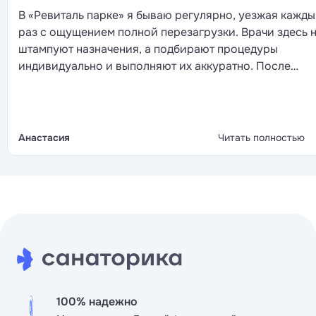
В «Ревиталь парке» я бываю регулярно, уезжая кажд
раз с ощущением полной перезагрузки. Врачи здесь 
штампуют назначения, а подбирают процедуры
индивидуально и выполняют их аккуратно. После
сеансов здорово окунуться в просторный бассейн. В
ресторане тоже все работают на совесть. Готовят
вкусно, обстановка располагает к спокойному ужину.
Персонал вежливый и всегда готов помочь с бытовы
Анастасия
Читать полностью
мелочами, а не просто механически отрабатывает сме
100% надежно