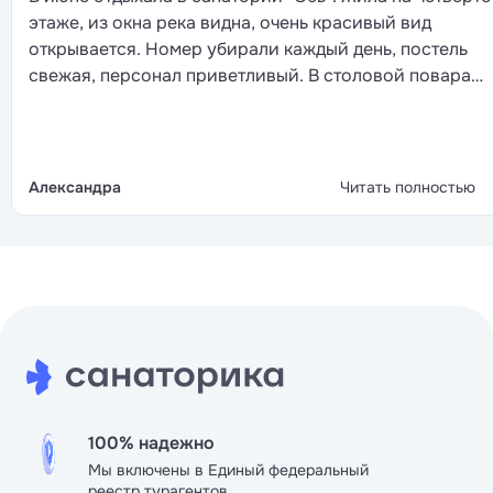
этаже, из окна река видна, очень красивый вид
открывается. Номер убирали каждый день, постель
свежая, персонал приветливый. В столовой повара
порадовали, готовят вкусно. Врач Соколов Дмитрий
Геннадьевич очень внимательный, всё расспросил,
назначил грамотно процедуры. И девушки-медсёстры
Наталья и Евгения, доброжелательные. Одохнула
Александра
Читать полностью
хорошо.
100% надежно
Мы включены в Единый федеральный
реестр турагентов