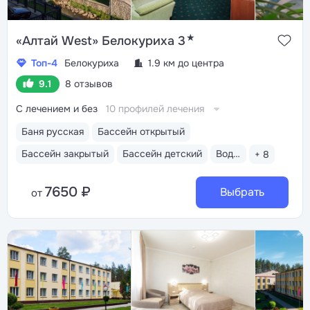
★
«Алтай West» Белокуриха 3
Топ-4
Белокуриха
1.9 км до центра
9.1
8 отзывов
С лечением и без
10 профилей лечения
Баня русская
Бассейн открытый
Бассейн закрытый
Бассейн детский
Водные горки
+ 8
7650 ₽
Выбрать
от