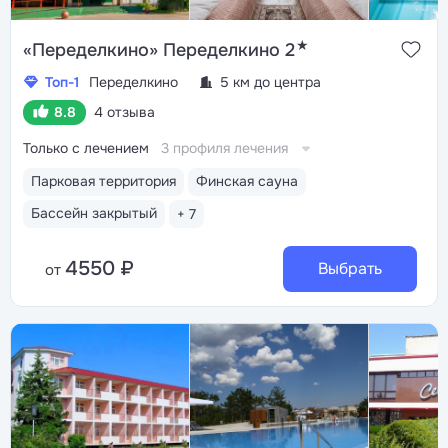
★
«Переделкино» Переделкино 2
Топ-1
Переделкино
5 км до центра
8.8
4 отзыва
Только с лечением
3 профиля лечения
Парковая территория
Финская сауна
Бассейн закрытый
+ 7
4550 ₽
Выбрать
от