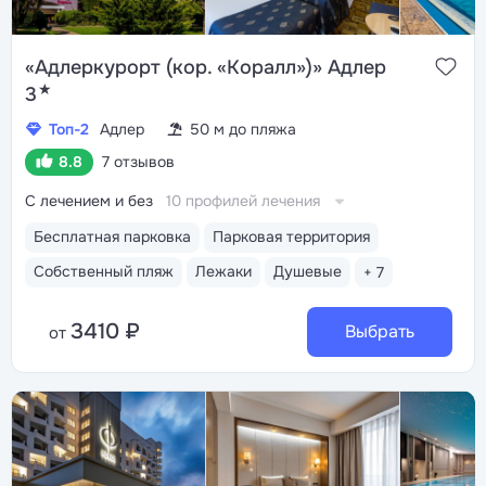
«Адлеркурорт (кор. «Коралл»)» Адлер
★
3
Топ-2
Адлер
50 м до пляжа
8.8
7 отзывов
С лечением и без
10 профилей лечения
Бесплатная парковка
Парковая территория
Собственный пляж
Лежаки
Душевые
+ 7
3410 ₽
Выбрать
от