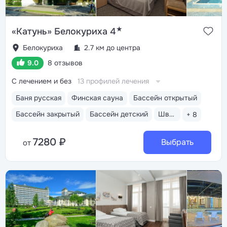
★
«Катунь» Белокуриха 4
Белокуриха
2.7 км до центра
9.0
8 отзывов
С лечением и без
13 профилей лечения
Баня русская
Финская сауна
Бассейн открытый
Бассейн закрытый
Бассейн детский
Шведский стол
+ 8
7280 ₽
Выбрать
от