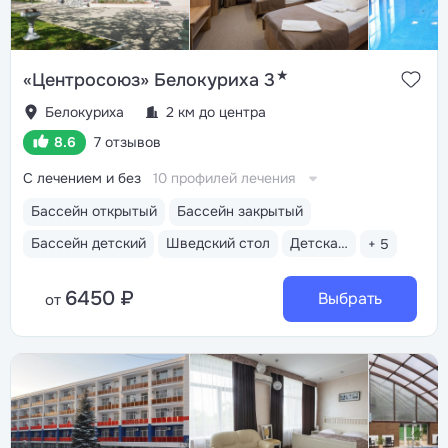
★
«Центросоюз» Белокуриха 3
Белокуриха
2 км до центра
8.6
7 отзывов
С лечением и без
10 профилей лечения
Бассейн открытый
Бассейн закрытый
Бассейн детский
Шведский стол
Детская анимация
+ 5
6450 ₽
Выбрать
от