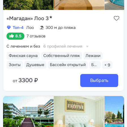
★
«Магадан» Лоо 3
Топ-4
Лоо
300 м до пляжа
8.5
7 отзывов
С лечением и без
6 профилей лечения
Финская сауна
Собственный пляж
Лежаки
Зонты
Душевые
Бассейн открытый
Бассейн закрытый
+ 9
3300 ₽
Выбрать
от