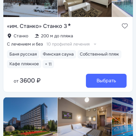
★
«им. Станко» Станко 3
Станко
200 м до пляжа
С лечением и без
10 профилей лечения
Баня русская
Финская сауна
Собственный пляж
Кафе пляжное
+ 11
3600 ₽
Выбрать
от