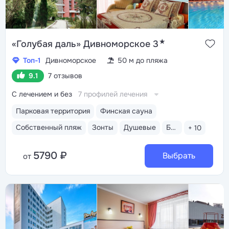
★
«Голубая даль» Дивноморское 3
Топ-1
Дивноморское
50 м до пляжа
9.1
7 отзывов
С лечением и без
7 профилей лечения
Парковая территория
Финская сауна
Собственный пляж
Зонты
Душевые
Бар пляжный
+ 10
5790 ₽
Выбрать
от