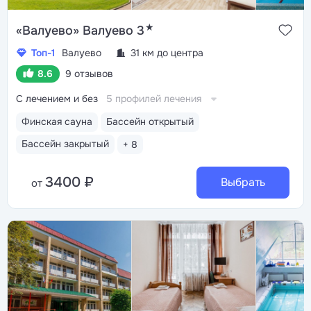
★
«Валуево» Валуево 3
Топ-1
Валуево
31 км до центра
8.6
9 отзывов
С лечением и без
5 профилей лечения
Финская сауна
Бассейн открытый
Бассейн закрытый
+ 8
3400 ₽
Выбрать
от