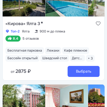
★
«Кирова» Ялта 3
Топ-2
Ялта
900 м до пляжа
8.4
5 отзывов
Бесплатная парковка
Лежаки
Кафе пляжное
Бассейн открытый
Шведский стол
Детская анимация
+ 3
2875 ₽
Выбрать
от