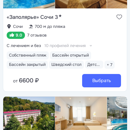
★
«Заполярье» Сочи 3
Сочи
700 м до пляжа
9.0
7 отзывов
С лечением и без
10 профилей лечения
Собственный пляж
Бассейн открытый
Бассейн закрытый
Шведский стол
Детская анимация
+ 7
6600 ₽
Выбрать
от