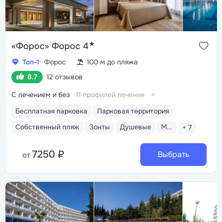
★
«Форос» Форос 4
Топ-1
Форос
100 м до пляжа
8.7
12 отзывов
С лечением и без
11 профилей лечения
Бесплатная парковка
Парковая территория
Собственный пляж
Зонты
Душевые
Медицинский пост
+ 7
7250 ₽
Выбрать
от