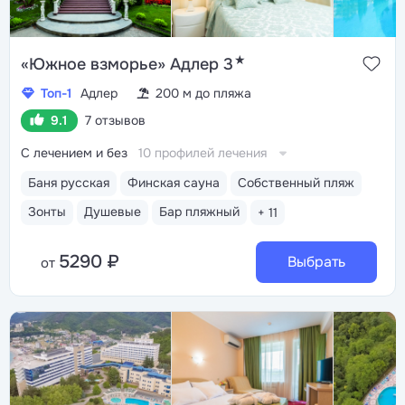
★
«Южное взморье» Адлер 3
Топ-1
Адлер
200 м до пляжа
9.1
7 отзывов
С лечением и без
10 профилей лечения
Баня русская
Финская сауна
Собственный пляж
Зонты
Душевые
Бар пляжный
+ 11
5290 ₽
Выбрать
от