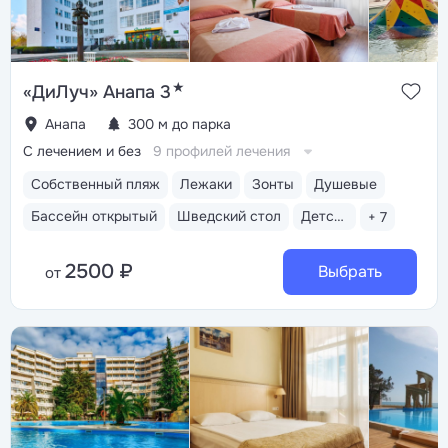
★
«ДиЛуч» Анапа 3
Анапа
300 м до парка
С лечением и без
9 профилей лечения
Собственный пляж
Лежаки
Зонты
Душевые
Бассейн открытый
Шведский стол
Детская комната
+ 7
2500 ₽
Выбрать
от