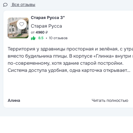
Все отзывы
Старая Русса
3*
Старая Русса
от
4960
₽
8.5
10 отзывов
Территория у здравницы просторная и зелёная, с утр
вместо будильника птицы. В корпусе «Глинка» внутри
по-современному, хотя здание старой постройки.
Система доступа удобная, одна карточка открывает
двери, включает свет и даёт проход в другие корпуса.
столовой шведский стол с большим выбором, многим
зарубежным отелям такая подача и не снилась. Лечен
стандартное, после осмотра врача назначают
Алина
Читать полностью
процедуры, всё успеваешь пройти до обеда. Вечером 
фонтана выступают артисты, потом дискотека, так что
после ужина скучать не приходится.