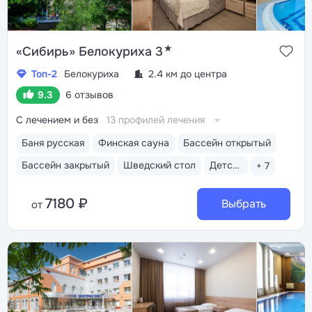
★
«Сибирь» Белокуриха 3
Топ-2
Белокуриха
2.4 км до центра
9.3
6 отзывов
С лечением и без
13 профилей лечения
Баня русская
Финская сауна
Бассейн открытый
Бассейн закрытый
Шведский стол
Детская комната
+ 7
7180 ₽
Выбрать
от