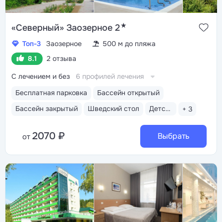
★
«Северный» Заозерное 2
Топ-3
Заозерное
500 м до пляжа
8.1
2 отзыва
С лечением и без
6 профилей лечения
Бесплатная парковка
Бассейн открытый
Бассейн закрытый
Шведский стол
Детская комната
+ 3
2070 ₽
Выбрать
от