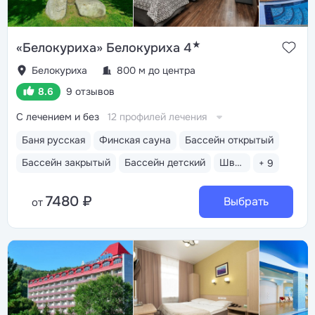
★
«Белокуриха» Белокуриха 4
Белокуриха
800 м до центра
8.6
9 отзывов
С лечением и без
12 профилей лечения
Баня русская
Финская сауна
Бассейн открытый
Бассейн закрытый
Бассейн детский
Шведский стол
+ 9
7480 ₽
Выбрать
от