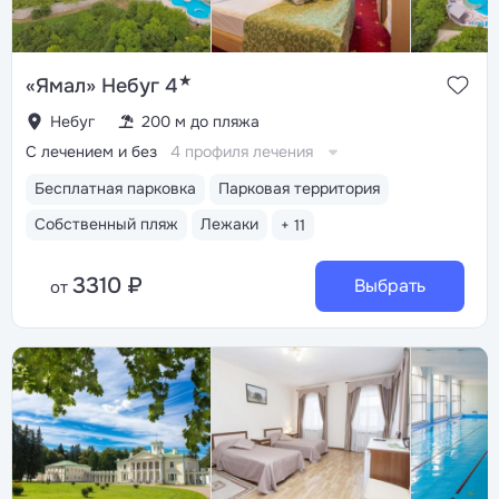
★
«Ямал» Небуг 4
Небуг
200 м до пляжа
С лечением и без
4 профиля лечения
Бесплатная парковка
Парковая территория
Собственный пляж
Лежаки
+ 11
3310 ₽
Выбрать
от