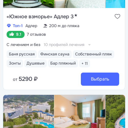
★
«Южное взморье» Адлер 3
Топ-1
Адлер
200 м до пляжа
9.1
7 отзывов
С лечением и без
10 профилей лечения
Баня русская
Финская сауна
Собственный пляж
Зонты
Душевые
Бар пляжный
+ 11
5290 ₽
Выбрать
от