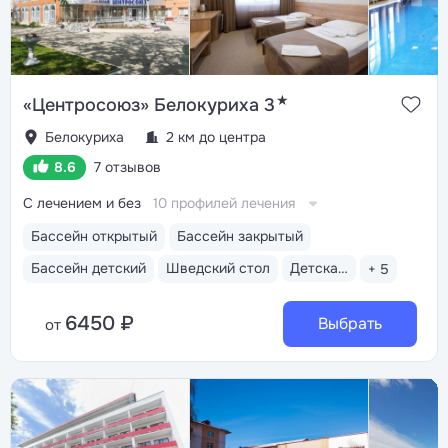
★
«Центросоюз» Белокуриха 3
Белокуриха
2 км до центра
8.6
7 отзывов
С лечением и без
10 профилей лечения
Бассейн открытый
Бассейн закрытый
Бассейн детский
Шведский стол
Детская анимация
+ 5
6450 ₽
Выбрать
от