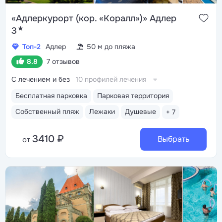
«Адлеркурорт (кор. «Коралл»)» Адлер
★
3
Топ-2
Адлер
50 м до пляжа
8.8
7 отзывов
С лечением и без
10 профилей лечения
Бесплатная парковка
Парковая территория
Собственный пляж
Лежаки
Душевые
+ 7
3410 ₽
Выбрать
от