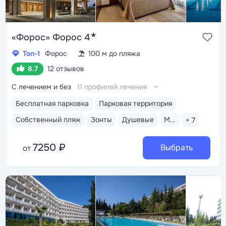
★
«Форос» Форос 4
Топ-1
Форос
100 м до пляжа
8.7
12 отзывов
С лечением и без
11 профилей лечения
Бесплатная парковка
Парковая территория
Собственный пляж
Зонты
Душевые
Медицинский пост
+ 7
7250 ₽
Выбрать
от