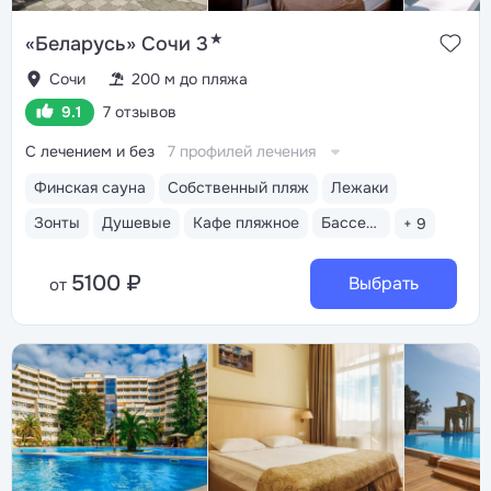
★
«Беларусь» Сочи 3
Сочи
200 м до пляжа
9.1
7 отзывов
С лечением и без
7 профилей лечения
Финская сауна
Собственный пляж
Лежаки
Зонты
Душевые
Кафе пляжное
Бассейн открытый
+ 9
5100 ₽
Выбрать
от