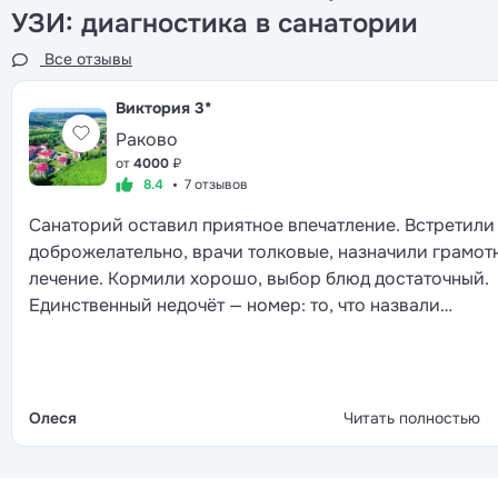
УЗИ: диагностика в санатории
Все отзывы
Виктория
3*
Раково
от
4000
₽
8.4
7 отзывов
Санаторий оставил приятное впечатление. Встретили
доброжелательно, врачи толковые, назначили грамот
лечение. Кормили хорошо, выбор блюд достаточный.
Единственный недочёт — номер: то, что назвали
«улучшенным», на деле оказалось заметно скромнее
ожиданий. В целом это не испортило отдых, тем боле
что бассейн и обстановка очень располагали к отдыху
Олеся
Читать полностью