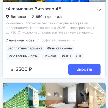
★
«Аквамарин» Витязево 4
Витязево
850 м до пляжа
Уникально! Открытый бассейн с водными горками
и водопадами. Новинка сезона 2026 — подогрев воды
до +30°C: можно наслаждаться плаванием вечером
и в непогоду
Уникально! Амфитеатр под открытым
С лечением и без
7 профилей лечения
небом — атмосферное место, где проводятся концерты,
театральные выступления и дискотеки
Собственный
Бесплатная парковка
Финская сауна
песчаный пляж с летним кафе, игровыми площадками,
комфортными лежаками, навесами, кабинками
Собственный пляж
Лежаки
Зонты
+ 11
и душевыми
Крытый подогреваемый бассейн
210 кв. м. с безопасной зоной для детей и зоной отдыха
2500 ₽
с шезлонгами. Проводится аквааэробика и лечебное
Выбрать
от
плавание для детей