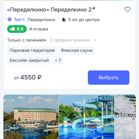
★
«Переделкино» Переделкино 2
Топ-1
Переделкино
5 км до центра
8.8
4 отзыва
Только с лечением
3 профиля лечения
Парковая территория
Финская сауна
Бассейн закрытый
+ 7
4550 ₽
Выбрать
от