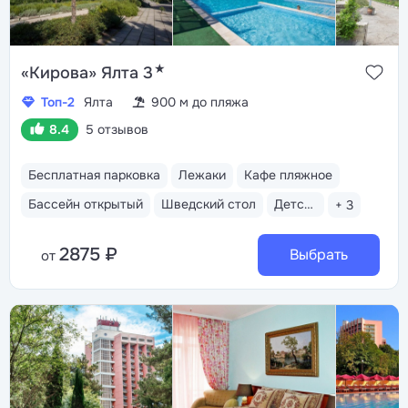
★
«Кирова» Ялта 3
Топ-2
Ялта
900 м до пляжа
8.4
5 отзывов
Бесплатная парковка
Лежаки
Кафе пляжное
Бассейн открытый
Шведский стол
Детская анимация
+ 3
2875 ₽
Выбрать
от