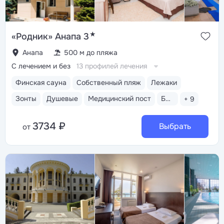
★
«Родник» Анапа 3
Анапа
500 м до пляжа
С лечением и без
13 профилей лечения
Финская сауна
Собственный пляж
Лежаки
Зонты
Душевые
Медицинский пост
Бассейн открытый
+ 9
3734 ₽
Выбрать
от