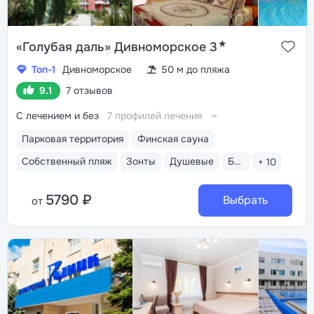
★
«Голубая даль» Дивноморское 3
Топ-1
Дивноморское
50 м до пляжа
9.1
7 отзывов
С лечением и без
7 профилей лечения
Парковая территория
Финская сауна
Собственный пляж
Зонты
Душевые
Бар пляжный
+ 10
5790 ₽
Выбрать
от