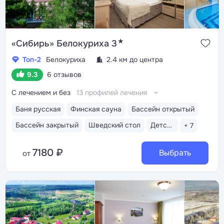
★
«Сибирь» Белокуриха 3
Топ-2
Белокуриха
2.4 км до центра
9.3
6 отзывов
С лечением и без
13 профилей лечения
Баня русская
Финская сауна
Бассейн открытый
Бассейн закрытый
Шведский стол
Детская комната
+ 7
7180 ₽
Выбрать
от