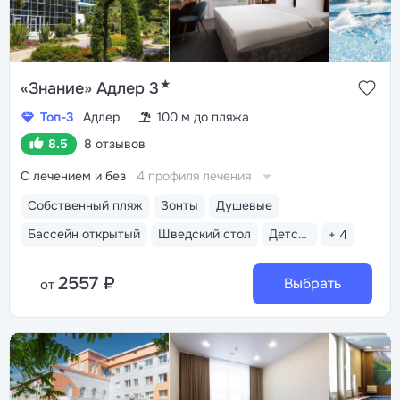
★
«Знание» Адлер 3
Топ-3
Адлер
100 м до пляжа
8.5
8 отзывов
С лечением и без
4 профиля лечения
Собственный пляж
Зонты
Душевые
Бассейн открытый
Шведский стол
Детская анимация
+ 4
2557 ₽
Выбрать
от