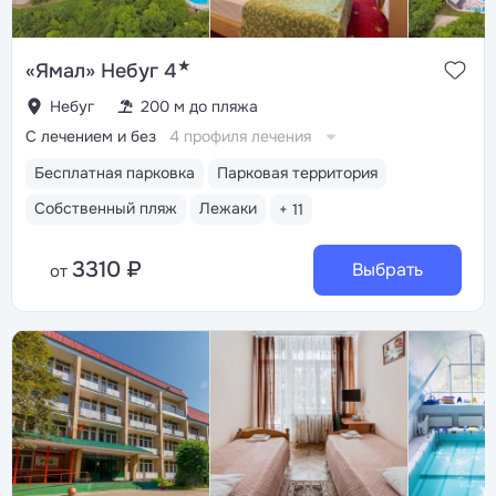
★
«Ямал» Небуг 4
Небуг
200 м до пляжа
С лечением и без
4 профиля лечения
Бесплатная парковка
Парковая территория
Собственный пляж
Лежаки
+ 11
3310 ₽
Выбрать
от