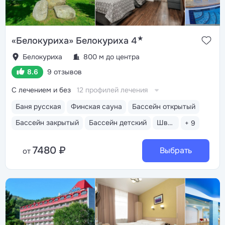
★
«Белокуриха» Белокуриха 4
Белокуриха
800 м до центра
8.6
9 отзывов
С лечением и без
12 профилей лечения
Баня русская
Финская сауна
Бассейн открытый
Бассейн закрытый
Бассейн детский
Шведский стол
+ 9
7480 ₽
Выбрать
от