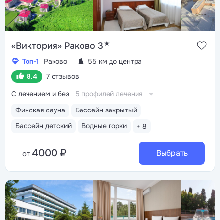
★
«Виктория» Раково 3
Топ-1
Раково
55 км до центра
8.4
7 отзывов
С лечением и без
5 профилей лечения
Финская сауна
Бассейн закрытый
Бассейн детский
Водные горки
+ 8
4000 ₽
Выбрать
от