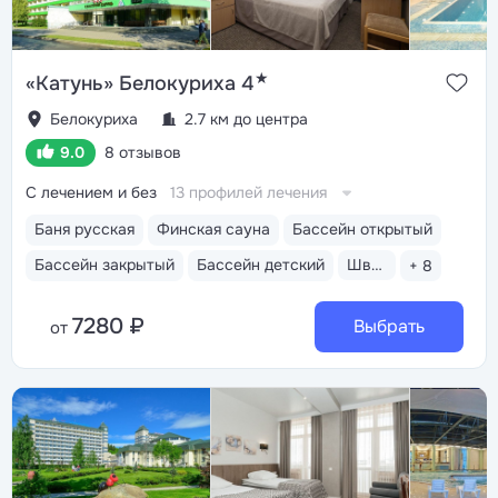
★
«Катунь» Белокуриха 4
Белокуриха
2.7 км до центра
9.0
8 отзывов
С лечением и без
13 профилей лечения
Баня русская
Финская сауна
Бассейн открытый
Бассейн закрытый
Бассейн детский
Шведский стол
+ 8
7280 ₽
Выбрать
от