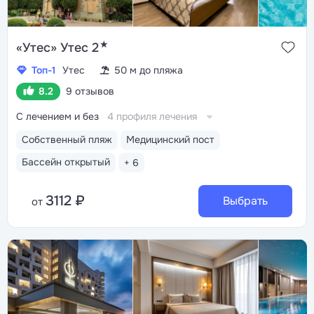
★
«Утес» Утес 2
Топ-1
Утес
50 м до пляжа
8.2
9 отзывов
С лечением и без
4 профиля лечения
Собственный пляж
Медицинский пост
Бассейн открытый
+ 6
3112 ₽
Выбрать
от