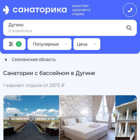
ассистент
здорового
отдыха
Дугино
2 взрослых
Популярные
Цена
2
Смоленская область
Санатории с бассейном в Дугине
1 вариант отдыха от 2975 ₽