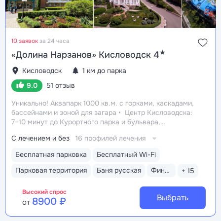
10 заявок
за 24 часа
★
«Долина Нарзанов» Кисловодск 4
Кисловодск
1 км до парка
9.0
51 отзыв
Уникально! Аквапарк 1000 кв.м. с горками, каскадами,
бассейнами и зоной для загара
Центр Кисловодска:
7–10 минут до Курортного парка и бульвара,
Филармонии, Нарзанной галереи
Бювет
С лечением и без
16 профилей лечения
с минеральной водой двух курортов: «Ессентуки-4»
и «Славяновская» (Железноводск). 8–12 минут
Бесплатная парковка
Бесплатный Wi-Fi
до бюветов с минеральной водой Кисловодска
Лечебные ванны с природной минеральной водой
Парковая территория
Баня русская
Финская сауна
+ 15
Нарзан
Высокий спрос
Выбрать
8900 ₽
от