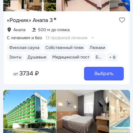
★
«Родник» Анапа 3
Анапа
500 м до пляжа
С лечением и без
13 профилей лечения
Финская сауна
Собственный пляж
Лежаки
Зонты
Душевые
Медицинский пост
Бассейн открытый
+ 9
3734 ₽
Выбрать
от