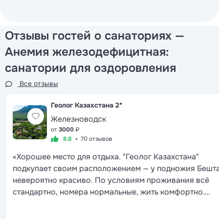
Отзывы гостей о санаториях —
Анемия железодефицитная:
санатории для оздоровления
Все отзывы
Геолог Казахстана
2*
Железноводск
от
3000
₽
8.8
70 отзывов
«Хорошее место для отдыха. "Геолог Казахстана"
подкупает своим расположением — у подножия Бешт
невероятно красиво. По условиям проживания всё
стандартно, номера нормальные, жить комфортно.
Питание достойное, выбор блюд хороший. Лечебная
база тоже порадовала, всё организовано грамотно. В