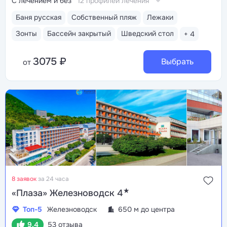
С лечением и без
12 профилей лечения
Баня русская
Собственный пляж
Лежаки
Зонты
Бассейн закрытый
Шведский стол
+ 4
3075 ₽
Выбрать
от
8 заявок
за 24 часа
★
«Плаза» Железноводск 4
Топ-5
Железноводск
650 м до центра
9.4
53 отзыва