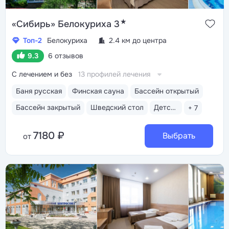
★
«Сибирь» Белокуриха 3
Топ-2
Белокуриха
2.4 км до центра
9.3
6 отзывов
С лечением и без
13 профилей лечения
Баня русская
Финская сауна
Бассейн открытый
Бассейн закрытый
Шведский стол
Детская комната
+ 7
7180 ₽
Выбрать
от