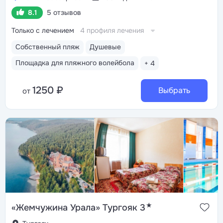
8.1
5 отзывов
Только с лечением
4 профиля лечения
Собственный пляж
Душевые
Площадка для пляжного волейбола
+ 4
1250 ₽
Выбрать
от
★
«Жемчужина Урала» Тургояк 3