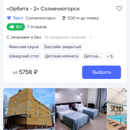
«Орбита - 2» Солнечногорск
Топ-1
Солнечногорск
500 м до пляжа
8.1
7 отзывов
С лечением и без
10 профилей лечения
Финская сауна
Бассейн закрытый
Шведский стол
Детская комната
Детская анимация
+ 5
5756 ₽
Выбрать
от