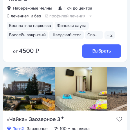
Набережные Челны
1 км до центра
С лечением и без
12 профилей лечения
Бесплатная парковка
Финская сауна
Бассейн закрытый
Шведский стол
Спа-комплекс
+ 2
4500 ₽
Выбрать
от
★
«Чайка» Заозерное 3
Топ-2
Заозерное
100 м до пляжа