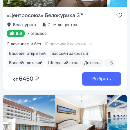
★
«Центросоюз» Белокуриха 3
Белокуриха
2 км до центра
8.6
7 отзывов
С лечением и без
10 профилей лечения
Бассейн открытый
Бассейн закрытый
Бассейн детский
Шведский стол
Детская анимация
+ 5
6450 ₽
Выбрать
от