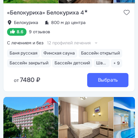
★
«Белокуриха» Белокуриха 4
Белокуриха
800 м до центра
8.6
9 отзывов
С лечением и без
12 профилей лечения
Баня русская
Финская сауна
Бассейн открытый
Бассейн закрытый
Бассейн детский
Шведский стол
+ 9
7480 ₽
Выбрать
от