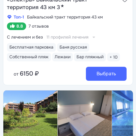
★
территория 43 км 3
Топ-1
Байкальский тракт территория 43 км
8.8
7 отзывов
С лечением и без
11 профилей лечения
Бесплатная парковка
Баня русская
Собственный пляж
Лежаки
Бар пляжный
+ 10
6150 ₽
Выбрать
от