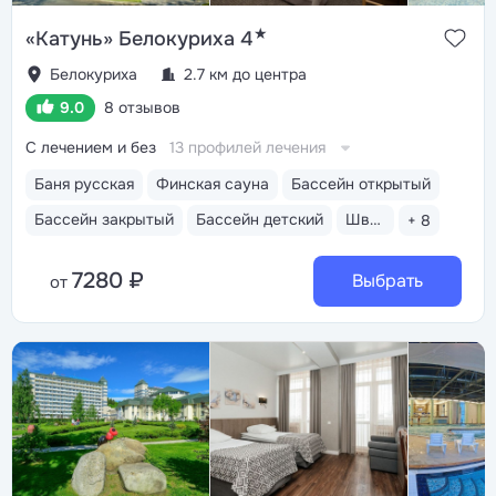
★
«Катунь» Белокуриха 4
Белокуриха
2.7 км до центра
9.0
8 отзывов
С лечением и без
13 профилей лечения
Баня русская
Финская сауна
Бассейн открытый
Бассейн закрытый
Бассейн детский
Шведский стол
+ 8
7280 ₽
Выбрать
от