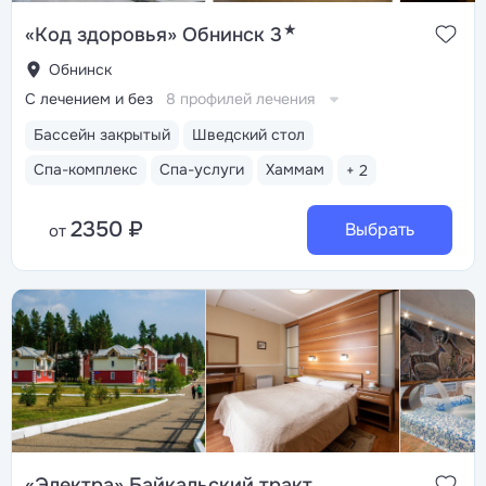
★
«Код здоровья» Обнинск 3
Обнинск
С лечением и без
8 профилей лечения
Бассейн закрытый
Шведский стол
Спа-комплекс
Спа-услуги
Хаммам
+ 2
2350 ₽
Выбрать
от
«Электра» Байкальский тракт