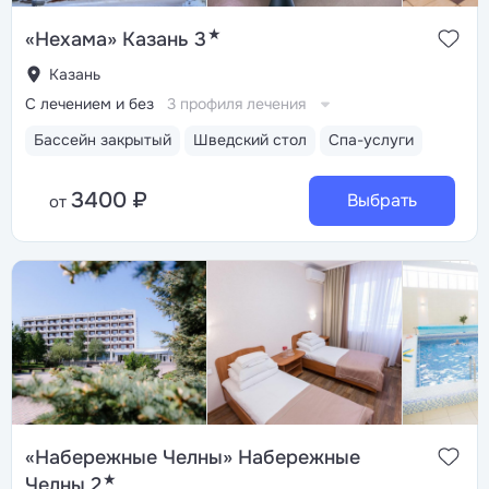
★
«Нехама» Казань 3
Казань
С лечением и без
3 профиля лечения
Бассейн закрытый
Шведский стол
Спа-услуги
3400 ₽
Выбрать
от
«Набережные Челны» Набережные
★
Челны 2