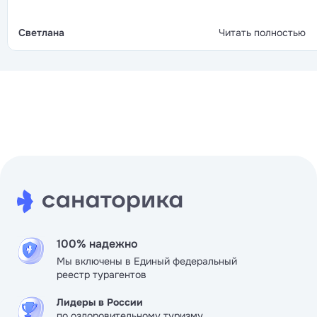
целом, отдых прошел отлично, соотношение цены и
качества оправдано
Светлана
Читать полностью
100% надежно
Мы включены в Единый федеральный
реестр турагентов
Лидеры в России
по оздоровительному туризму