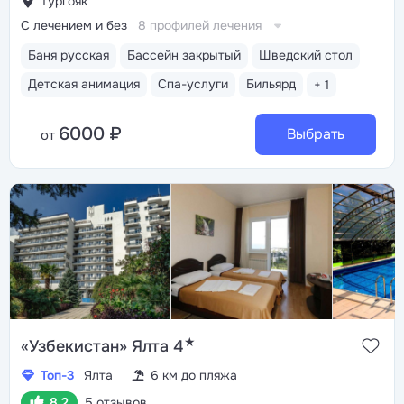
Тургояк
С лечением и без
8 профилей лечения
Баня русская
Бассейн закрытый
Шведский стол
Детская анимация
Спа-услуги
Бильярд
+ 1
6000 ₽
Выбрать
от
★
«Узбекистан» Ялта 4
Топ-3
Ялта
6 км до пляжа
8.2
5 отзывов