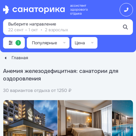
ассистент
здорового
отдыха
Выберите направление
22 сент – 1 окт
2 взрослых
Популярные
Цена
1
Главная
Анемия железодефицитная: санатории для
оздоровления
30 вариантов отдыха от 1250 ₽