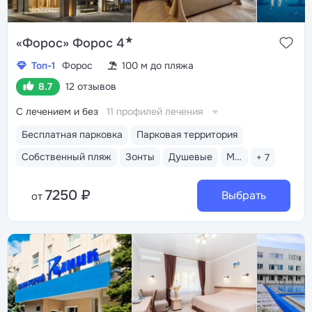
★
«Форос» Форос 4
Топ-1
Форос
100 м до пляжа
8.7
12 отзывов
С лечением и без
11 профилей лечения
Бесплатная парковка
Парковая территория
Собственный пляж
Зонты
Душевые
Медицинский пост
+ 7
7250 ₽
Выбрать
от