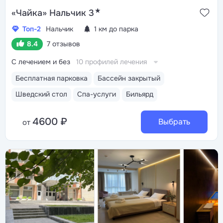
★
«Чайка» Нальчик 3
Топ-2
Нальчик
1 км до парка
8.4
7 отзывов
С лечением и без
10 профилей лечения
Бесплатная парковка
Бассейн закрытый
Шведский стол
Спа-услуги
Бильярд
4600 ₽
Выбрать
от