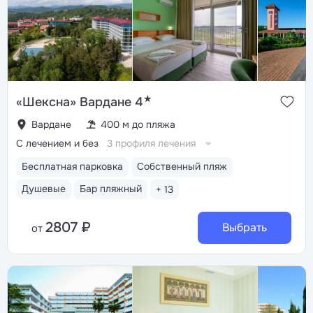
★
«Шексна» Вардане 4
Вардане
400 м до пляжа
С лечением и без
3 профиля лечения
Бесплатная парковка
Собственный пляж
Душевые
Бар пляжный
+ 13
2807 ₽
Выбрать
от