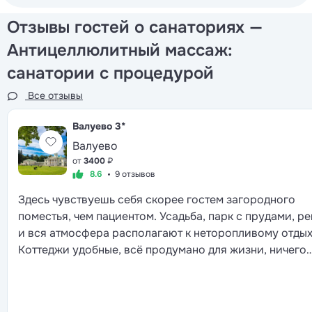
Отзывы гостей о санаториях —
Антицеллюлитный массаж:
санатории с процедурой
Все отзывы
Валуево
3*
Валуево
от
3400
₽
8.6
9 отзывов
Здесь чувствуешь себя скорее гостем загородного
поместья, чем пациентом. Усадьба, парк с прудами, ре
и вся атмосфера располагают к неторопливому отдых
Коттеджи удобные, всё продумано для жизни, ничего
лишнего. Еда не просто полезная, а правда вкусная, и
выбор большой. Персонал относится тепло, но без эт
слащавой заботы. Лечебная база широкая, от серьёз