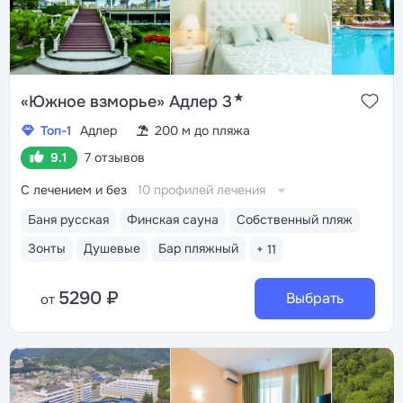
★
«Южное взморье» Адлер 3
Топ-1
Адлер
200 м до пляжа
9.1
7 отзывов
С лечением и без
10 профилей лечения
Баня русская
Финская сауна
Собственный пляж
Зонты
Душевые
Бар пляжный
+ 11
5290 ₽
Выбрать
от