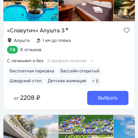
★
«Славутич» Алушта 3
Алушта
1 км до пляжа
7.6
6 отзывов
С лечением и без
3 профиля лечения
Бесплатная парковка
Бассейн открытый
Шведский стол
Детская анимация
+ 5
2208 ₽
Выбрать
от