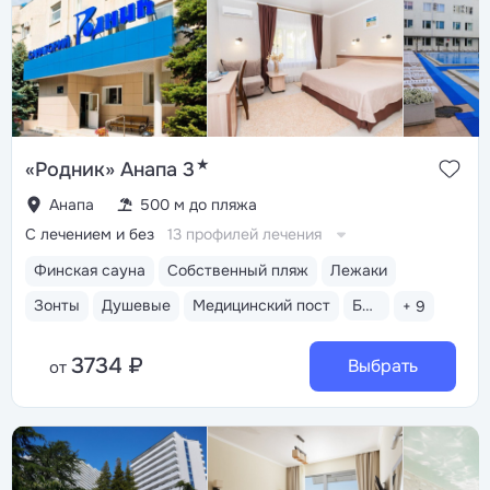
★
«Родник» Анапа 3
Анапа
500 м до пляжа
С лечением и без
13 профилей лечения
Финская сауна
Собственный пляж
Лежаки
Зонты
Душевые
Медицинский пост
Бассейн открытый
+ 9
3734 ₽
Выбрать
от