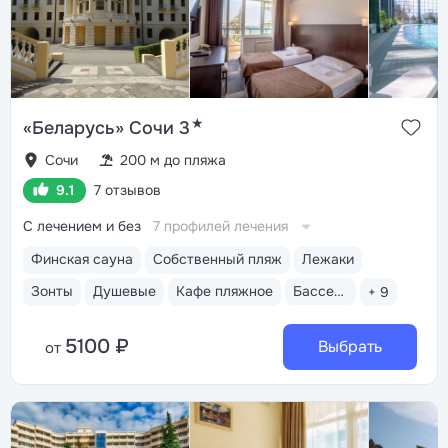
★
«Беларусь» Сочи 3
Сочи
200 м до пляжа
9.1
7 отзывов
С лечением и без
7 профилей лечения
Финская сауна
Собственный пляж
Лежаки
Зонты
Душевые
Кафе пляжное
Бассейн открытый
+ 9
5100 ₽
Выбрать
от