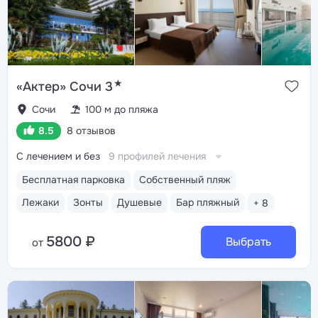
★
«Актер» Сочи 3
Сочи
100 м до пляжа
8.5
8 отзывов
С лечением и без
9 профилей лечения
Бесплатная парковка
Собственный пляж
Лежаки
Зонты
Душевые
Бар пляжный
+ 8
5800 ₽
Выбрать
от