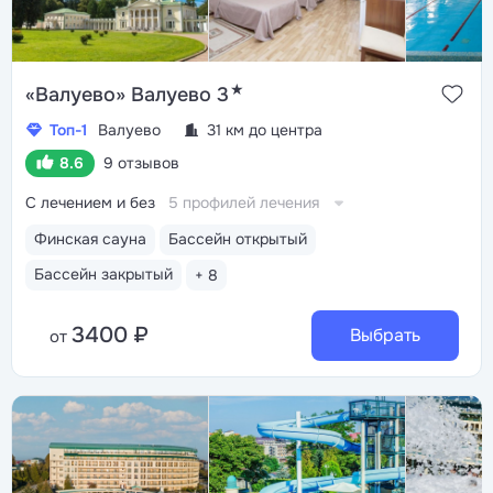
★
«Валуево» Валуево 3
Топ-1
Валуево
31 км до центра
8.6
9 отзывов
С лечением и без
5 профилей лечения
Финская сауна
Бассейн открытый
Бассейн закрытый
+ 8
3400 ₽
Выбрать
от