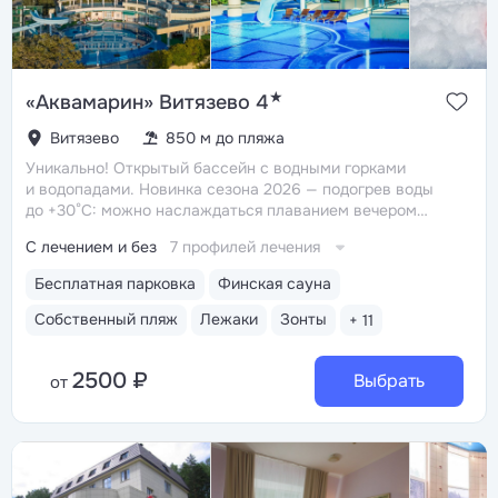
★
«Аквамарин» Витязево 4
Витязево
850 м до пляжа
Уникально! Открытый бассейн с водными горками
и водопадами. Новинка сезона 2026 — подогрев воды
до +30°C: можно наслаждаться плаванием вечером
и в непогоду
Уникально! Амфитеатр под открытым
С лечением и без
7 профилей лечения
небом — атмосферное место, где проводятся концерты,
театральные выступления и дискотеки
Собственный
Бесплатная парковка
Финская сауна
песчаный пляж с летним кафе, игровыми площадками,
комфортными лежаками, навесами, кабинками
Собственный пляж
Лежаки
Зонты
+ 11
и душевыми
Крытый подогреваемый бассейн
210 кв. м. с безопасной зоной для детей и зоной отдыха
2500 ₽
с шезлонгами. Проводится аквааэробика и лечебное
Выбрать
от
плавание для детей