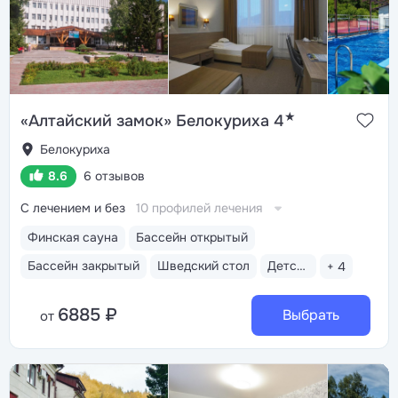
★
«Алтайский замок» Белокуриха 4
Белокуриха
8.6
6 отзывов
С лечением и без
10 профилей лечения
Финская сауна
Бассейн открытый
Бассейн закрытый
Шведский стол
Детская анимация
+ 4
6885 ₽
Выбрать
от