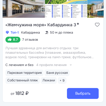
★
«Жемчужина моря» Кабардинка 3
Топ-1
Кабардинка
50 м до пляжа
8.7
7 отзывов
Лучшая здравница для активного отдыха: три
плавательных бассейна (плавание, аквааэробика,
водное поло), тренировки на памп‑треке; футбольное
поле с искусственной травой, волейбольные площадки,
С лечением и без
4 профиля лечения
теннисные корты, бойцовский зал, фитнес‑центр.
Работает прокат спортинвентаря, велосипедов,
Парковая территория
Баня русская
роликов, скейтбордов и самокатов
Первая береговая
линия, собственный мелкогалечный пляж с лежаками,
Собственный пляж
Лежаки
+ 9
тентами, душевыми, медпунктом и спасательной
службой. Редкие преимущества пляжа — пологий вход
1812 ₽
в море и система очистки прибрежной воды
Выбрать
Удобное
от
расположение: 3–5 минут прогулки до набережной
и центрального пляжа. В шаговой доступности —