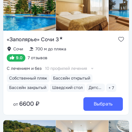
★
«Заполярье» Сочи 3
Сочи
700 м до пляжа
9.0
7 отзывов
С лечением и без
10 профилей лечения
Собственный пляж
Бассейн открытый
Бассейн закрытый
Шведский стол
Детская анимация
+ 7
6600 ₽
Выбрать
от