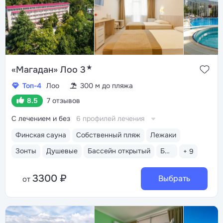
★
«Магадан» Лоо 3
Топ-4
Лоо
300 м до пляжа
8.5
7 отзывов
С лечением и без
6 профилей лечения
Финская сауна
Собственный пляж
Лежаки
Зонты
Душевые
Бассейн открытый
Бассейн закрытый
+ 9
3300 ₽
Выбрать
от