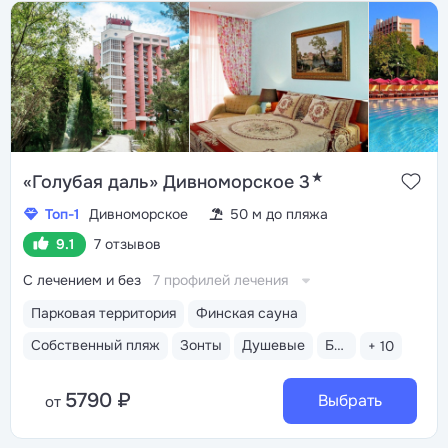
«Старый парк», дельфинарий «Морской мир», канатная
дорога в парк «Олимп», кафе, магазины
и аттракционы
Трёхразовое питание «шведский
стол». Отдельный ресторан для гостей номеров
«Джуниор сюит», «Люкс» и «Апартаменты». Летом
работают закусочная «Жемчужина» и кафе «O`Cafe»
на набережной с панорамным видом на Чёрное море
★
«Голубая даль» Дивноморское 3
Топ-1
Дивноморское
50 м до пляжа
9.1
7 отзывов
С лечением и без
7 профилей лечения
Парковая территория
Финская сауна
Собственный пляж
Зонты
Душевые
Бар пляжный
+ 10
5790 ₽
Выбрать
от