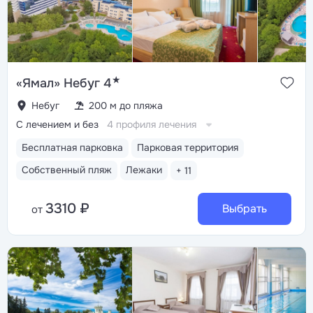
★
«Ямал» Небуг 4
Небуг
200 м до пляжа
С лечением и без
4 профиля лечения
Бесплатная парковка
Парковая территория
Собственный пляж
Лежаки
+ 11
3310 ₽
Выбрать
от