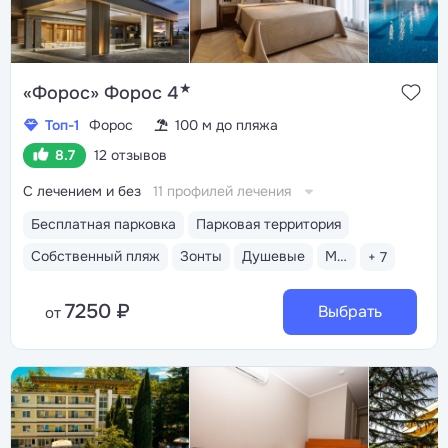
★
«Форос» Форос 4
Топ-1
Форос
100 м до пляжа
8.7
12 отзывов
С лечением и без
11 профилей лечения
Бесплатная парковка
Парковая территория
Собственный пляж
Зонты
Душевые
Медицинский пост
+ 7
7250 ₽
Выбрать
от