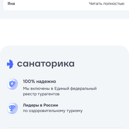
лечебных процедур до мягких восстановительных
Яна
Читать полностью
программ, так что каждый найдёт что-то для себя.
100% надежно
Мы включены в Единый федеральный
реестр турагентов
Лидеры в России
по оздоровительному туризму