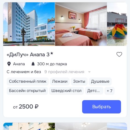
★
«ДиЛуч» Анапа 3
Анапа
300 м до парка
С лечением и без
9 профилей лечения
Собственный пляж
Лежаки
Зонты
Душевые
Бассейн открытый
Шведский стол
Детская комната
+ 7
2500 ₽
Выбрать
от