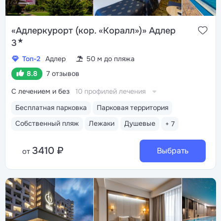
«Адлеркурорт (кор. «Коралл»)» Адлер
★
3
Топ-2
Адлер
50 м до пляжа
8.8
7 отзывов
С лечением и без
10 профилей лечения
Бесплатная парковка
Парковая территория
Собственный пляж
Лежаки
Душевые
+ 7
3410 ₽
Выбрать
от