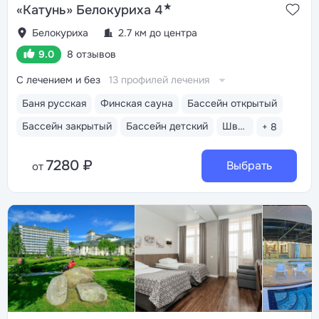
★
«Катунь» Белокуриха 4
Белокуриха
2.7 км до центра
9.0
8 отзывов
С лечением и без
13 профилей лечения
Баня русская
Финская сауна
Бассейн открытый
Бассейн закрытый
Бассейн детский
Шведский стол
+ 8
7280 ₽
Выбрать
от