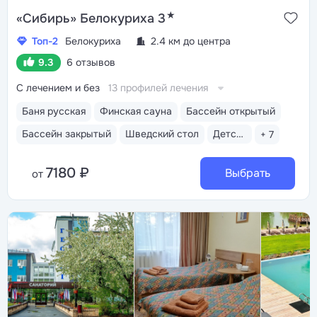
★
«Сибирь» Белокуриха 3
Топ-2
Белокуриха
2.4 км до центра
9.3
6 отзывов
С лечением и без
13 профилей лечения
Баня русская
Финская сауна
Бассейн открытый
Бассейн закрытый
Шведский стол
Детская комната
+ 7
7180 ₽
Выбрать
от