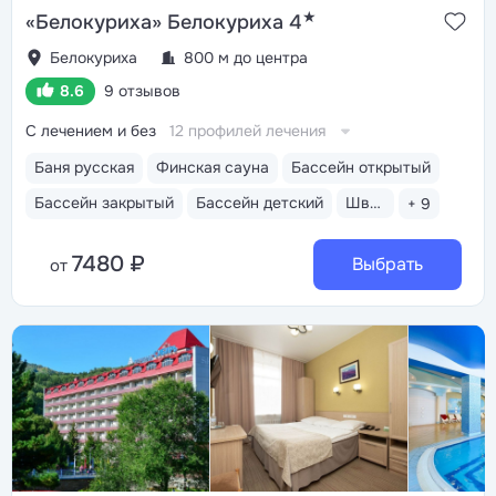
★
«Белокуриха» Белокуриха 4
Белокуриха
800 м до центра
8.6
9 отзывов
С лечением и без
12 профилей лечения
Баня русская
Финская сауна
Бассейн открытый
Бассейн закрытый
Бассейн детский
Шведский стол
+ 9
7480 ₽
Выбрать
от