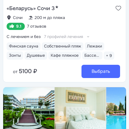
★
«Беларусь» Сочи 3
Сочи
200 м до пляжа
9.1
7 отзывов
С лечением и без
7 профилей лечения
Финская сауна
Собственный пляж
Лежаки
Зонты
Душевые
Кафе пляжное
Бассейн открытый
+ 9
5100 ₽
Выбрать
от