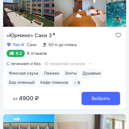
★
«Юрмино» Саки 3
Топ-4
Саки
50 м до пляжа
8.2
6 отзывов
С лечением и без
10 профилей лечения
Финская сауна
Лежаки
Зонты
Душевые
Бар пляжный
Кафе пляжное
+ 8
4900 ₽
Выбрать
от