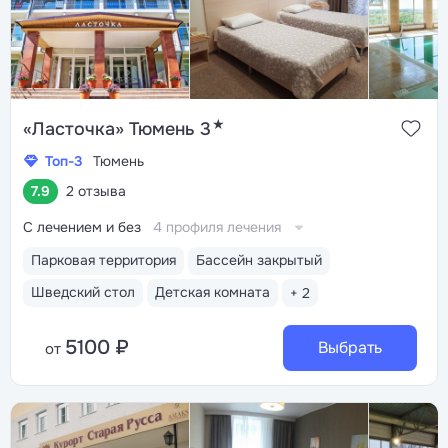
★
«Ласточка» Тюмень 3
Топ-3
Тюмень
7.9
2 отзыва
С лечением и без
4 профиля лечения
Парковая территория
Бассейн закрытый
Шведский стол
Детская комната
+ 2
5100 ₽
Выбрать
от