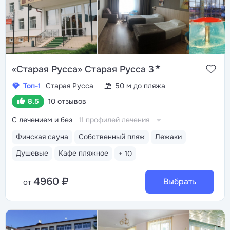
★
«Старая Русса» Старая Русса 3
Топ-1
Старая Русса
50 м до пляжа
8.5
10 отзывов
С лечением и без
11 профилей лечения
Финская сауна
Собственный пляж
Лежаки
Душевые
Кафе пляжное
+ 10
4960 ₽
Выбрать
от