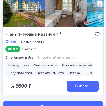
★
«Танып» Новые Казанчи 4
Топ-1
Новые Казанчи
8.2
3 отзыва
С лечением и без
10 профилей лечения
Баня русская
Финская сауна
Бассейн закрытый
Шведский стол
Детская комната
Детская анимация
+ 8
5600 ₽
Выбрать
от