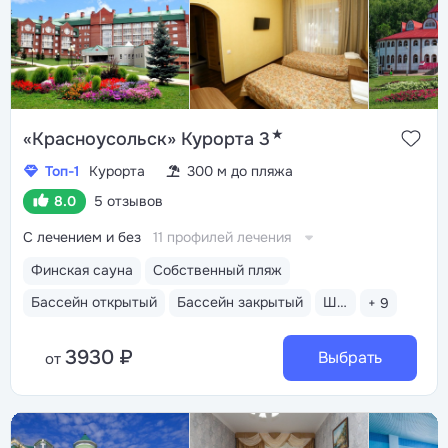
★
«Красноусольск» Курорта 3
Топ-1
Курорта
300 м до пляжа
8.0
5 отзывов
С лечением и без
11 профилей лечения
Финская сауна
Собственный пляж
Бассейн открытый
Бассейн закрытый
Шведский стол
+ 9
3930 ₽
Выбрать
от