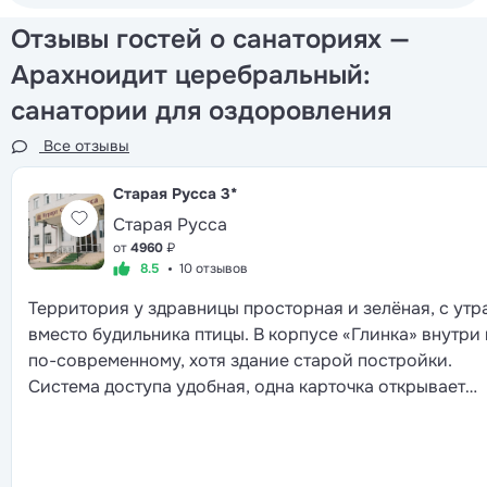
Отзывы гостей о санаториях —
Арахноидит церебральный:
санатории для оздоровления
Все отзывы
Старая Русса
3*
Старая Русса
от
4960
₽
8.5
10 отзывов
Территория у здравницы просторная и зелёная, с утр
вместо будильника птицы. В корпусе «Глинка» внутри
по-современному, хотя здание старой постройки.
Система доступа удобная, одна карточка открывает
двери, включает свет и даёт проход в другие корпуса.
столовой шведский стол с большим выбором, многим
зарубежным отелям такая подача и не снилась. Лечен