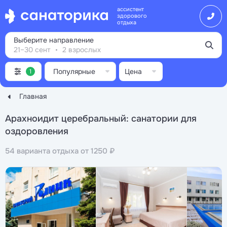
ассистент
здорового
отдыха
Выберите направление
21–30 сент
2 взрослых
Популярные
Цена
1
Главная
Арахноидит церебральный: санатории для
оздоровления
54 варианта отдыха от 1250 ₽