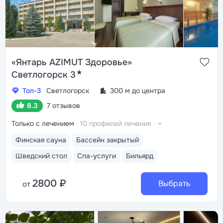
«Янтарь AZIMUT Здоровье»
★
Светлогорск 3
Топ-3
Светлогорск
300 м до центра
8.3
7 отзывов
Только с лечением
10 профилей лечения
Финская сауна
Бассейн закрытый
Шведский стол
Спа-услуги
Бильярд
2800 ₽
Выбрать
от