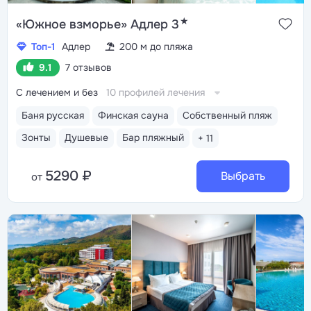
★
«Южное взморье» Адлер 3
Топ-1
Адлер
200 м до пляжа
9.1
7 отзывов
С лечением и без
10 профилей лечения
Баня русская
Финская сауна
Собственный пляж
Зонты
Душевые
Бар пляжный
+ 11
5290 ₽
Выбрать
от