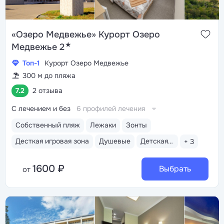
«Озеро Медвежье» Курорт Озеро
★
Медвежье 2
Топ-1
Курорт Озеро Медвежье
300 м до пляжа
7.2
2 отзыва
С лечением и без
6 профилей лечения
Собственный пляж
Лежаки
Зонты
Десткая игровая зона
Душевые
Детская площадка на пляже
+ 3
1600 ₽
Выбрать
от