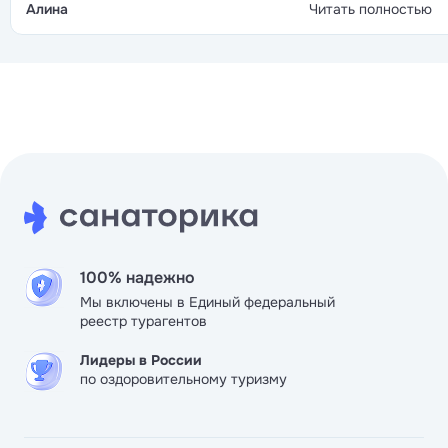
стандартное, после осмотра врача назначают
Алина
Читать полностью
процедуры, всё успеваешь пройти до обеда. Вечером 
фонтана выступают артисты, потом дискотека, так что
после ужина скучать не приходится.
100% надежно
Мы включены в Единый федеральный
реестр турагентов
Лидеры в России
по оздоровительному туризму