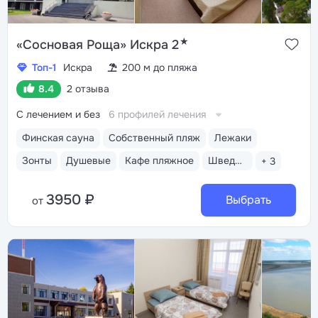
★
«Сосновая Роща» Искра 2
Топ-1
Искра
200 м до пляжа
8.4
2 отзыва
С лечением и без
6 профилей лечения
Финская сауна
Собственный пляж
Лежаки
Зонты
Душевые
Кафе пляжное
Шведский стол
+ 3
3950 ₽
Выбрать
от