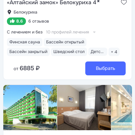
★
«Алтайский замок» Белокуриха 4
Белокуриха
8.6
6 отзывов
С лечением и без
10 профилей лечения
Финская сауна
Бассейн открытый
Бассейн закрытый
Шведский стол
Детская анимация
+ 4
6885 ₽
Выбрать
от