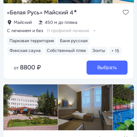
★
«Белая Русь» Майский 4
Майский
450 м до пляжа
С лечением и без
11 профилей лечения
Парковая территория
Баня русская
Финская сауна
Собственный пляж
Зонты
+ 15
8800 ₽
Выбрать
от