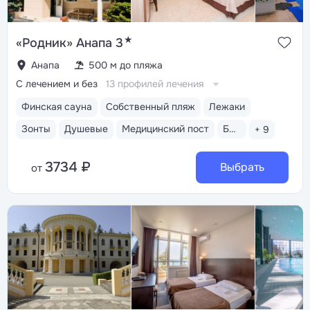
★
«Родник» Анапа 3
Анапа
500 м до пляжа
С лечением и без
13 профилей лечения
Финская сауна
Собственный пляж
Лежаки
Зонты
Душевые
Медицинский пост
Бассейн открытый
+ 9
3734 ₽
Выбрать
от