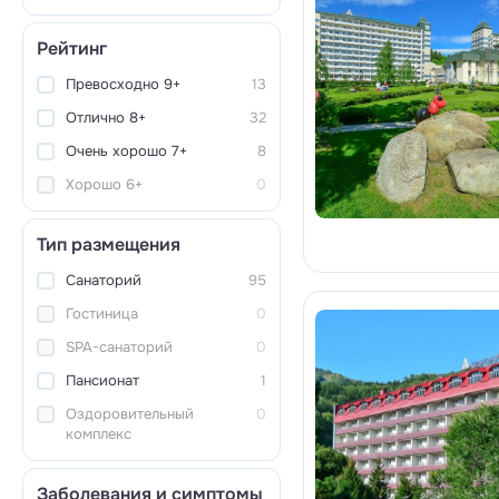
Рейтинг
Превосходно 9+
13
Отлично 8+
32
Очень хорошо 7+
8
Хорошо 6+
0
Тип размещения
Санаторий
95
Гостиница
0
SPA-санаторий
0
Пансионат
1
Оздоровительный
0
комплекс
Заболевания и симптомы