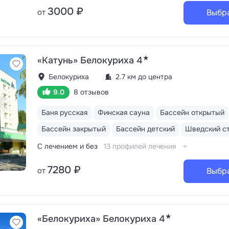
Сюит», «Люкс» и «Апартаменты». На пляже работает к
3000 ₽
от
Выбр
«Морское» с открытой террасой и бистро «Весна»
Акватермальный комплекс: крытый бассейн 196
кв.м. с противотоком и комплексом гидромассажных у
русская баня, финская и инфракрасная сауны, хаммам
купель
★
«Катунь» Белокуриха 4
Белокуриха
2.7 км до центра
9.0
8 отзывов
Баня русская
Финская сауна
Бассейн открытый
Бассейн закрытый
Бассейн детский
Шведский с
С лечением и без
13 профилей лечения
7280 ₽
от
Выбр
★
«Белокуриха» Белокуриха 4