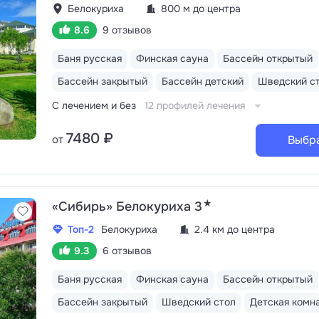
Белокуриха
800 м до центра
8.6
9 отзывов
Баня русская
Финская сауна
Бассейн открытый
Бассейн закрытый
Бассейн детский
Шведский с
С лечением и без
12 профилей лечения
7480 ₽
от
Выбр
★
«Сибирь» Белокуриха 3
Топ-2
Белокуриха
2.4 км до центра
9.3
6 отзывов
Баня русская
Финская сауна
Бассейн открытый
Бассейн закрытый
Шведский стол
Детская комн