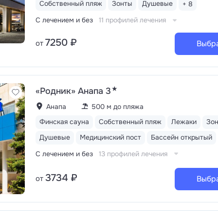
Собственный пляж
Зонты
Душевые
+ 8
С лечением и без
11 профилей лечения
7250 ₽
от
Выбр
★
«Родник» Анапа 3
Анапа
500 м до пляжа
Финская сауна
Собственный пляж
Лежаки
Зо
Душевые
Медицинский пост
Бассейн открытый
С лечением и без
13 профилей лечения
3734 ₽
от
Выбр