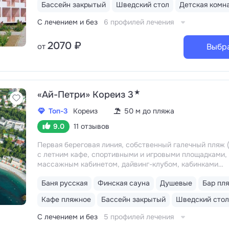
Бассейн закрытый
Шведский стол
Детская комн
С лечением и без
6 профилей лечения
2070 ₽
от
Выбр
★
«Ай-Петри» Кореиз 3
Топ-3
Кореиз
50 м до пляжа
9.0
11 отзывов
Первая береговая линия, собственный галечный пляж (
с летним кафе, спортивными и игровыми площадками,
массажным кабинетом, дайвинг-клубом, кабинками
и душевыми
Удобное расположение: 5–15 минут
Баня русская
Финская сауна
Душевые
Бар пл
до Мисхорского парка и нижней станции канатной доро
открывается живописный вид на Ялтинское побережье
Кафе пляжное
Бассейн закрытый
Шведский стол
сосновый лес и горные склоны с папоротниками, вино
Массандры
Трёхразовое питание «шведский стол». В
С лечением и без
5 профилей лечения
кофемашины. Отдельный ресторан для гостей номеро