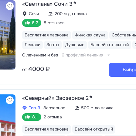
★
«Светлана» Сочи 3
Сочи
200 м до пляжа
8.7
8 отзывов
Бесплатная парковка
Финская сауна
Собственн
Лежаки
Зонты
Душевые
Бассейн открытый
С лечением и без
6 профилей лечения
4000 ₽
от
Выбр
★
«Северный» Заозерное 2
Топ-3
Заозерное
500 м до пляжа
8.1
2 отзыва
Бесплатная парковка
Бассейн открытый