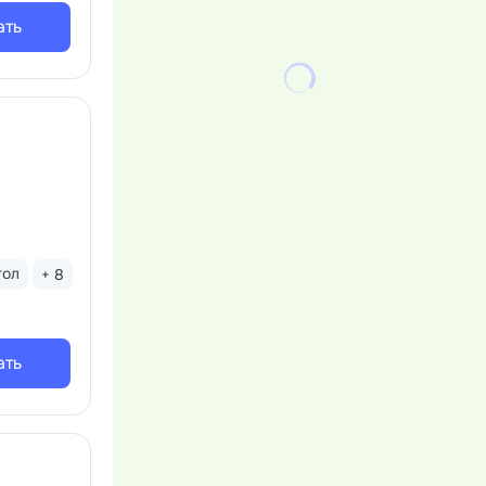
афе
ать
становок,
, ледяная
тол
+ 8
ать