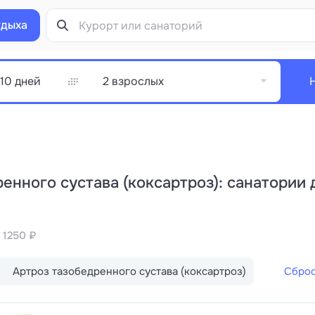
тдыха
2 взрослых
енного сустава (коксартроз): санатории 
 1250 ₽
Артроз тазобедренного сустава (коксартроз)
Сброс