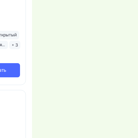
ткрытый
Детская комната
+ 3
ать