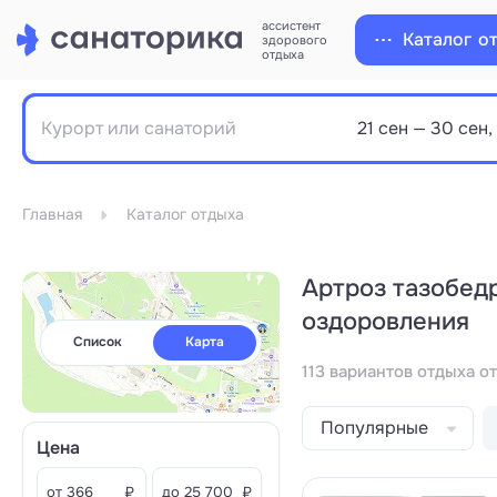
ассистент
Каталог
о
здорового
отдыха
Главная
Каталог отдыха
Артроз тазобедр
оздоровления
Список
Карта
113 вариантов отдыха от
Популярные
Цена
от
₽
до
₽