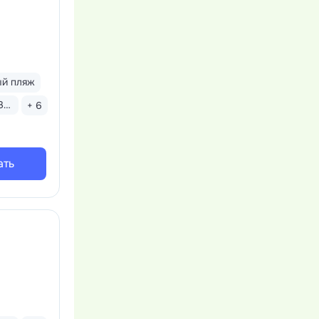
ый пляж
Завтрак «шведский стол»
+ 6
ать