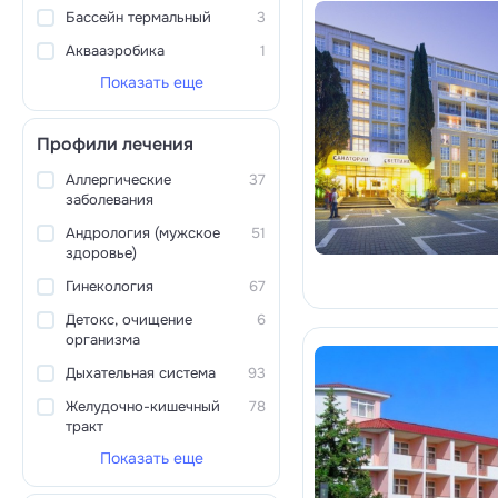
Бассейн термальный
3
Аквааэробика
1
Показать еще
Профили лечения
Аллергические
37
заболевания
Андрология (мужское
51
здоровье)
Гинекология
67
Детокс, очищение
6
организма
Дыхательная система
93
Желудочно-кишечный
78
тракт
Показать еще