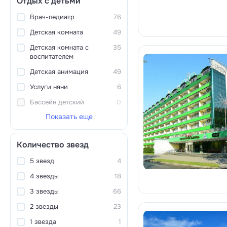
Отдых с детьми
Врач-педиатр
76
Детская комната
49
Детская комната с
35
воспитателем
Детская анимация
49
Услуги няни
6
Бассейн детский
0
Показать еще
Количество звезд
5 звезд
4
4 звезды
18
3 звезды
66
2 звезды
23
1 звезда
1