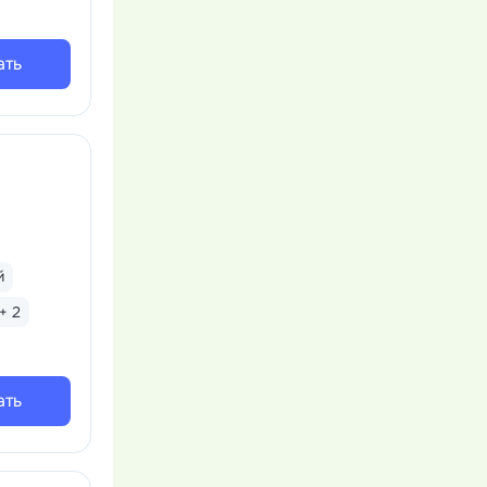
ать
й
+ 2
ать