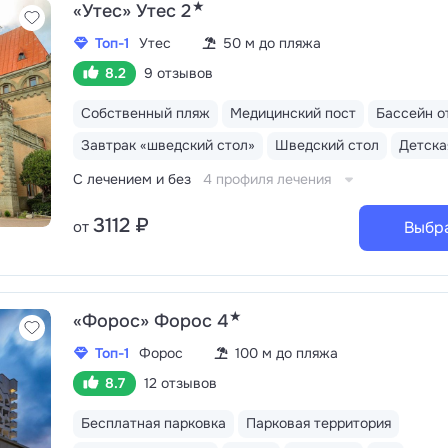
★
«Утес» Утес 2
Топ-1
Утес
50 м до пляжа
8.2
9 отзывов
Собственный пляж
Медицинский пост
Бассейн о
Завтрак «шведский стол»
Шведский стол
С лечением и без
4 профиля лечения
3112 ₽
от
Выбр
★
«Форос» Форос 4
Топ-1
Форос
100 м до пляжа
8.7
12 отзывов
Бесплатная парковка
Парковая территория