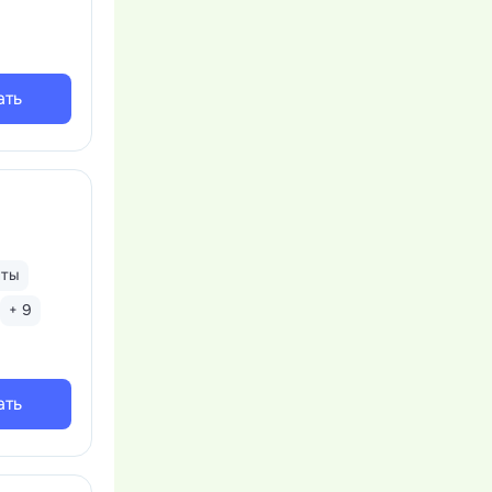
ать
нты
+ 9
ать