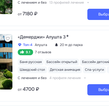
С лечением и без
13 профилей лечения
7180 ₽
от
Выбр
★
«Демерджи» Алушта 3
Топ-4
Алушта
20 м до парка
9.1
7 отзывов
Баня русская
Бассейн открытый
Бассейн детски
Шведский стол
Детская анимация
Спа-услуги
С лечением и без
4 профиля лечения
4700 ₽
от
Выбр