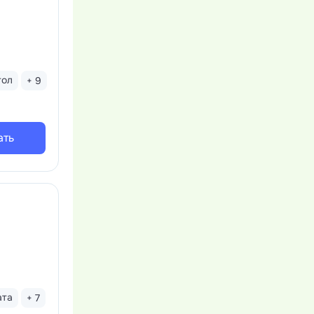
тол
+ 9
ать
ата
+ 7