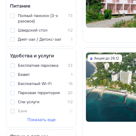
Питание
Полный пансион (3-х
73
разовое)
Шведский стол
112
Диет-зал / Детокс-зал
1
Удобства и услуги
Акция до 26.12
Бесплатная парковка
33
Бювет
1
Бесплатный Wi-Fi
16
Парковая территория
20
Спа-услуги
112
Баня
0
Показать еще