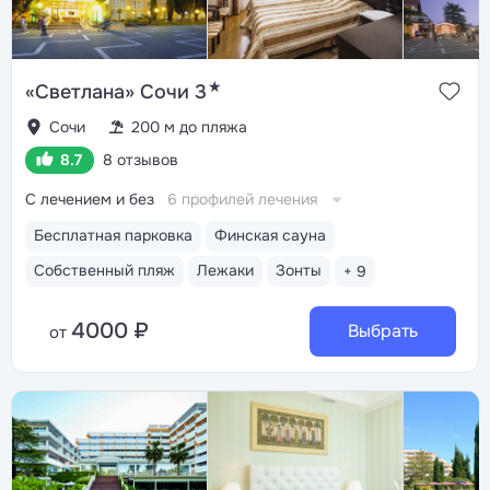
★
«Светлана» Сочи 3
Сочи
200 м до пляжа
8.7
8 отзывов
С лечением и без
6 профилей лечения
Бесплатная парковка
Финская сауна
Собственный пляж
Лежаки
Зонты
+ 9
4000 ₽
Выбрать
от