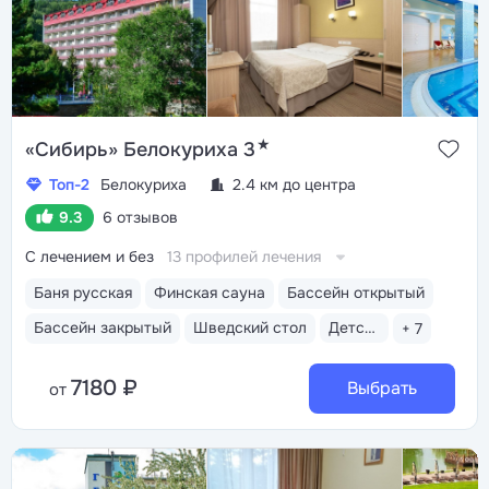
★
«Сибирь» Белокуриха 3
Топ-2
Белокуриха
2.4 км до центра
9.3
6 отзывов
С лечением и без
13 профилей лечения
Баня русская
Финская сауна
Бассейн открытый
Бассейн закрытый
Шведский стол
Детская комната
+ 7
7180 ₽
Выбрать
от