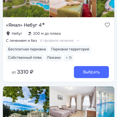
★
«Ямал» Небуг 4
Небуг
200 м до пляжа
С лечением и без
4 профиля лечения
Бесплатная парковка
Парковая территория
Собственный пляж
Лежаки
+ 11
3310 ₽
Выбрать
от