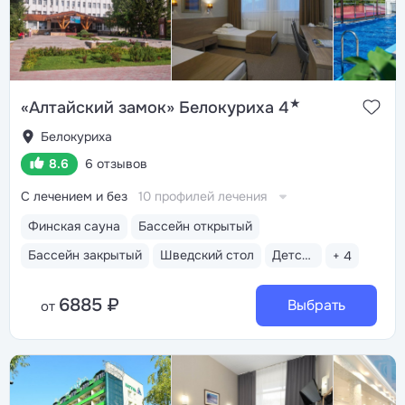
★
«Алтайский замок» Белокуриха 4
Белокуриха
8.6
6 отзывов
С лечением и без
10 профилей лечения
Финская сауна
Бассейн открытый
Бассейн закрытый
Шведский стол
Детская анимация
+ 4
6885 ₽
Выбрать
от