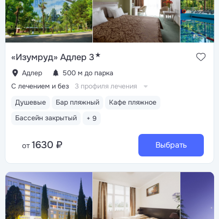
★
«Изумруд» Адлер 3
Адлер
500 м до парка
С лечением и без
3 профиля лечения
Душевые
Бар пляжный
Кафе пляжное
Бассейн закрытый
+ 9
1630 ₽
Выбрать
от