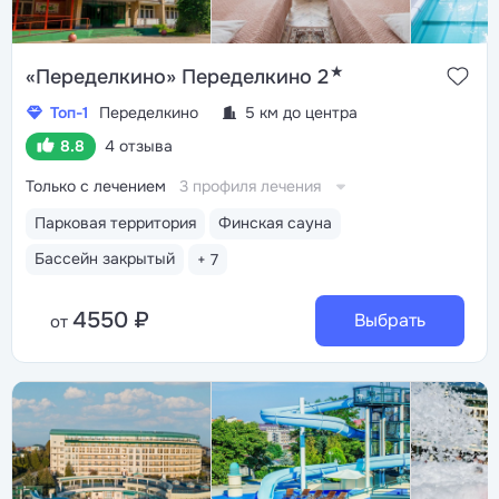
★
«Переделкино» Переделкино 2
Топ-1
Переделкино
5 км до центра
8.8
4 отзыва
Только с лечением
3 профиля лечения
Парковая территория
Финская сауна
Бассейн закрытый
+ 7
4550 ₽
Выбрать
от