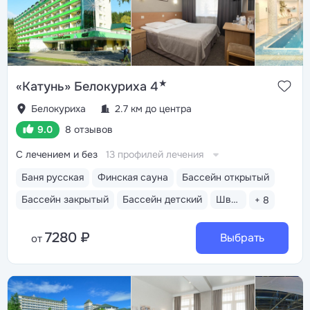
★
«Катунь» Белокуриха 4
Белокуриха
2.7 км до центра
9.0
8 отзывов
С лечением и без
13 профилей лечения
Баня русская
Финская сауна
Бассейн открытый
Бассейн закрытый
Бассейн детский
Шведский стол
+ 8
7280 ₽
Выбрать
от