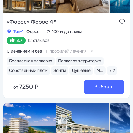
★
«Форос» Форос 4
Топ-1
Форос
100 м до пляжа
8.7
12 отзывов
С лечением и без
11 профилей лечения
Бесплатная парковка
Парковая территория
Собственный пляж
Зонты
Душевые
Медицинский пост
+ 7
7250 ₽
Выбрать
от