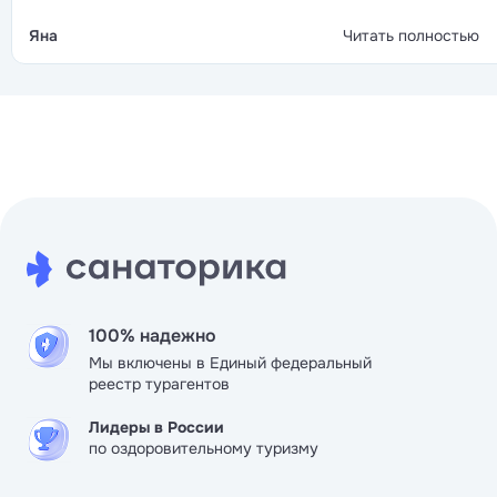
слащавой заботы. Лечебная база широкая, от серьёз
лечебных процедур до мягких восстановительных
Яна
Читать полностью
программ, так что каждый найдёт что-то для себя.
100% надежно
Мы включены в Единый федеральный
реестр турагентов
Лидеры в России
по оздоровительному туризму