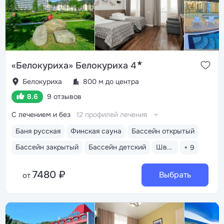
★
«Белокуриха» Белокуриха 4
Белокуриха
800 м до центра
8.6
9 отзывов
С лечением и без
12 профилей лечения
Баня русская
Финская сауна
Бассейн открытый
Бассейн закрытый
Бассейн детский
Шведский стол
+ 9
7480 ₽
Выбрать
от