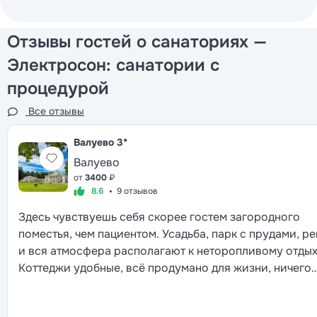
Отзывы гостей о санаториях —
Электросон: санатории с
процедурой
Все отзывы
Валуево
3*
Валуево
от
3400
₽
8.6
9 отзывов
Здесь чувствуешь себя скорее гостем загородного
поместья, чем пациентом. Усадьба, парк с прудами, ре
и вся атмосфера располагают к неторопливому отдых
Коттеджи удобные, всё продумано для жизни, ничего
лишнего. Еда не просто полезная, а правда вкусная, и
выбор большой. Персонал относится тепло, но без эт