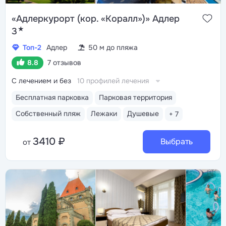
«Адлеркурорт (кор. «Коралл»)» Адлер
★
3
Топ-2
Адлер
50 м до пляжа
8.8
7 отзывов
С лечением и без
10 профилей лечения
Бесплатная парковка
Парковая территория
Собственный пляж
Лежаки
Душевые
+ 7
3410 ₽
Выбрать
от