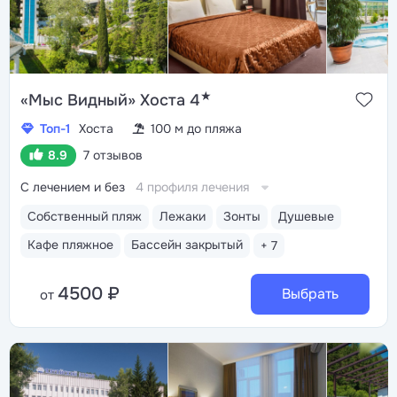
★
«Мыс Видный» Хоста 4
Топ-1
Хоста
100 м до пляжа
8.9
7 отзывов
С лечением и без
4 профиля лечения
Собственный пляж
Лежаки
Зонты
Душевые
Кафе пляжное
Бассейн закрытый
+ 7
4500 ₽
Выбрать
от