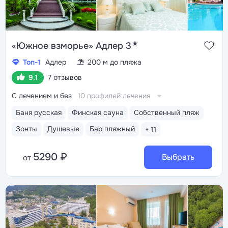
★
«Южное взморье» Адлер 3
Топ-1
Адлер
200 м до пляжа
9.1
7 отзывов
С лечением и без
10 профилей лечения
Баня русская
Финская сауна
Собственный пляж
Зонты
Душевые
Бар пляжный
+ 11
5290 ₽
Выбрать
от