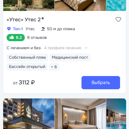
★
«Утес» Утес 2
Топ-1
Утес
50 м до пляжа
8.2
9 отзывов
С лечением и без
4 профиля лечения
Собственный пляж
Медицинский пост
Бассейн открытый
+ 6
3112 ₽
Выбрать
от