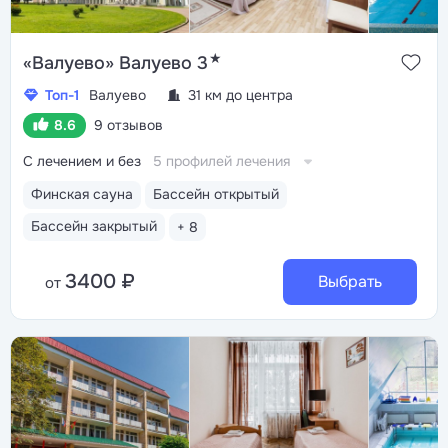
★
«Валуево» Валуево 3
Топ-1
Валуево
31 км до центра
8.6
9 отзывов
С лечением и без
5 профилей лечения
Финская сауна
Бассейн открытый
Бассейн закрытый
+ 8
3400 ₽
Выбрать
от