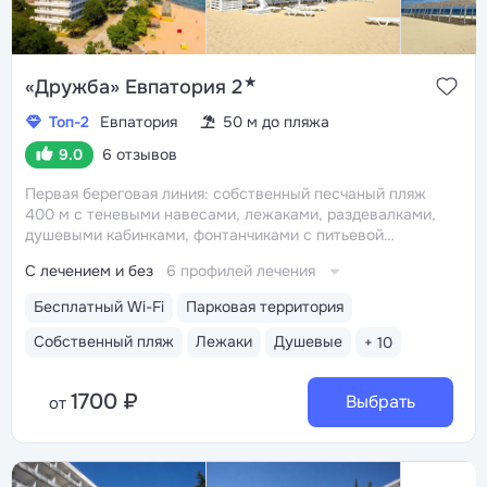
★
«Дружба» Евпатория 2
Топ-2
Евпатория
50 м до пляжа
9.0
6 отзывов
Первая береговая линия: собственный песчаный пляж
400 м с теневыми навесами, лежаками, раздевалками,
душевыми кабинками, фонтанчиками с питьевой
водой
Центр Евпатории: 5–15 минут до Центрального
С лечением и без
6 профилей лечения
парка, аквапарка «Акваленд», набережной им. Фрунзе,
дельфинария и океанариума
Трёхразовое питание
Бесплатный Wi-Fi
Парковая территория
«шведский стол» включено в путёвку. На пляже есть
летнее кафе с закусками, мороженым, напитками
Собственный пляж
Лежаки
Душевые
+ 10
Крытый подогреваемый бассейн 12×12 м, глубина 0,9–
1,8 м. Есть финская сауна и хаммам
1700 ₽
Выбрать
от