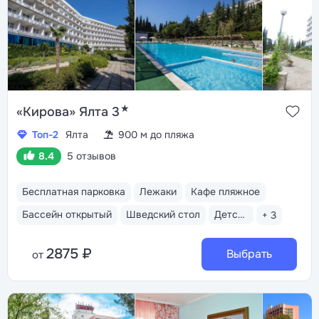
★
«Кирова» Ялта 3
Топ-2
Ялта
900 м до пляжа
8.4
5 отзывов
Бесплатная парковка
Лежаки
Кафе пляжное
Бассейн открытый
Шведский стол
Детская анимация
+ 3
2875 ₽
Выбрать
от