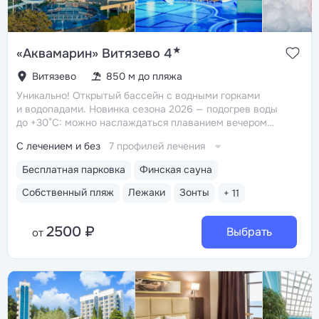
★
«Аквамарин» Витязево 4
Витязево
850 м до пляжа
Уникально! Открытый бассейн с водными горками
и водопадами. Новинка сезона 2026 — подогрев воды
до +30°C: можно наслаждаться плаванием вечером
и в непогоду
Уникально! Амфитеатр под открытым
С лечением и без
7 профилей лечения
небом — атмосферное место, где проводятся концерты,
театральные выступления и дискотеки
Собственный
Бесплатная парковка
Финская сауна
песчаный пляж с летним кафе, игровыми площадками,
комфортными лежаками, навесами, кабинками
Собственный пляж
Лежаки
Зонты
+ 11
и душевыми
Крытый подогреваемый бассейн
210 кв. м. с безопасной зоной для детей и зоной отдыха
2500 ₽
с шезлонгами. Проводится аквааэробика и лечебное
Выбрать
от
плавание для детей