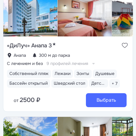
★
«ДиЛуч» Анапа 3
Анапа
300 м до парка
С лечением и без
9 профилей лечения
Собственный пляж
Лежаки
Зонты
Душевые
Бассейн открытый
Шведский стол
Детская комната
+ 7
2500 ₽
Выбрать
от