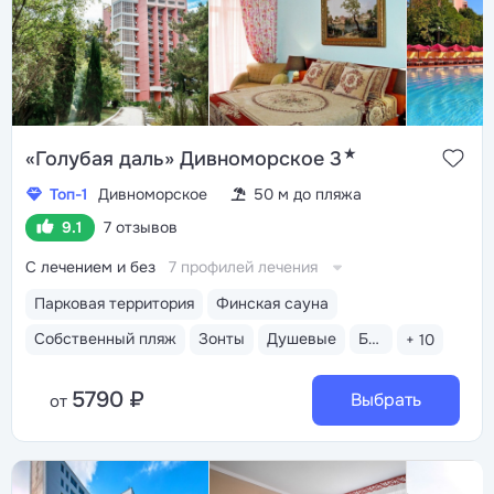
★
«Голубая даль» Дивноморское 3
Топ-1
Дивноморское
50 м до пляжа
9.1
7 отзывов
С лечением и без
7 профилей лечения
Парковая территория
Финская сауна
Собственный пляж
Зонты
Душевые
Бар пляжный
+ 10
5790 ₽
Выбрать
от