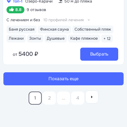
Топ-1
Озеро-Карачи
50 м до пляжа
8.8
9 отзывов
С лечением и без
10 профилей лечения
Баня русская
Финская сауна
Собственный пляж
Лежаки
Зонты
Душевые
Кафе пляжное
+ 12
5400 ₽
Выбрать
от
Показать еще
1
2
...
4