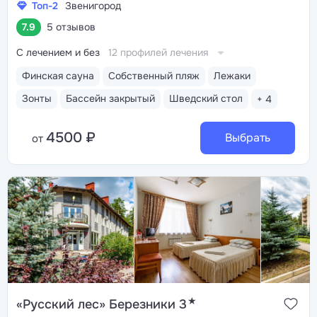
Топ-2
Звенигород
7.9
5 отзывов
С лечением и без
12 профилей лечения
Финская сауна
Собственный пляж
Лежаки
Зонты
Бассейн закрытый
Шведский стол
+ 4
4500 ₽
Выбрать
от
★
«Русский лес» Березники 3