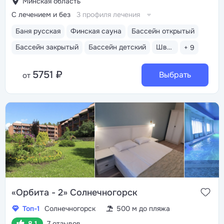
Минская область
С лечением и без
3 профиля лечения
Баня русская
Финская сауна
Бассейн открытый
Бассейн закрытый
Бассейн детский
Шведский стол
+ 9
5751 ₽
Выбрать
от
«Орбита - 2» Солнечногорск
Топ-1
Солнечногорск
500 м до пляжа
8.1
7 отзывов