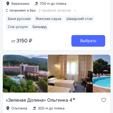
Березники
700 м до пляжа
С лечением и без
2 профиля лечения
Баня русская
Финская сауна
Шведский стол
Спа-услуги
Бильярд
3150 ₽
Выбрать
от
★
«Зеленая Долина» Ольгинка 4
Ольгинка
300 м до пляжа