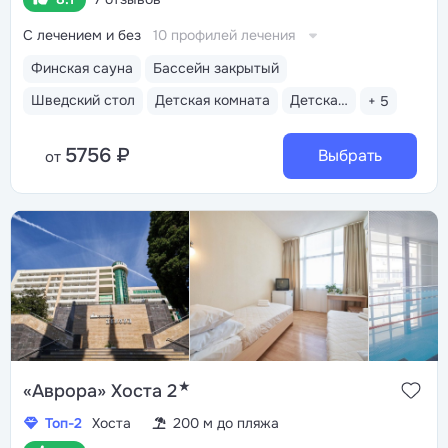
С лечением и без
10 профилей лечения
Финская сауна
Бассейн закрытый
Шведский стол
Детская комната
Детская анимация
+ 5
5756 ₽
Выбрать
от
★
«Аврора» Хоста 2
Топ-2
Хоста
200 м до пляжа