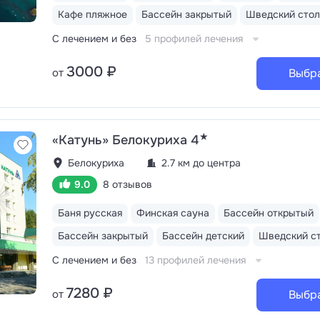
открывается живописный вид на Ялтинское побережье
Кафе пляжное
Бассейн закрытый
Шведский стол
сосновый лес и горные склоны с папоротниками, вино
Массандры
Трёхразовое питание «шведский стол». В
С лечением и без
5 профилей лечения
кофемашины. Отдельный ресторан для гостей номеро
Сюит», «Люкс» и «Апартаменты». На пляже работает к
3000 ₽
от
Выбр
«Морское» с открытой террасой и бистро «Весна»
Акватермальный комплекс: крытый бассейн 196
кв.м. с противотоком и комплексом гидромассажных у
русская баня, финская и инфракрасная сауны, хаммам
купель
★
«Катунь» Белокуриха 4
Белокуриха
2.7 км до центра
9.0
8 отзывов
Баня русская
Финская сауна
Бассейн открытый
Бассейн закрытый
Бассейн детский
Шведский с
С лечением и без
13 профилей лечения
7280 ₽
от
Выбр