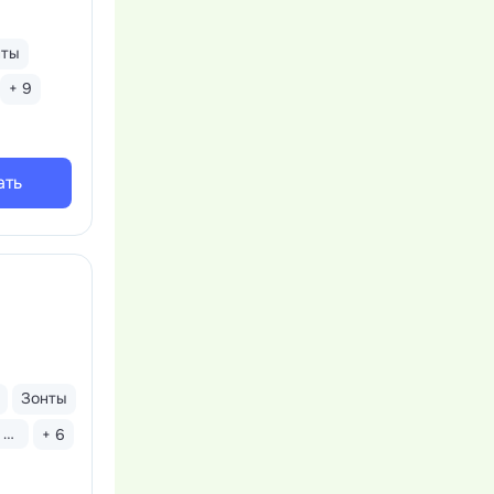
нты
+ 9
ать
Зонты
Бассейн закрытый
+ 6