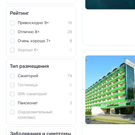
Рейтинг
Превосходно 9+
16
Отлично 8+
29
Очень хорошо 7+
8
Хорошо 6+
0
Тип размещения
Санаторий
79
Гостиница
0
SPA-санаторий
0
Пансионат
2
Оздоровительный
0
комплекс
Заболевания и симптомы