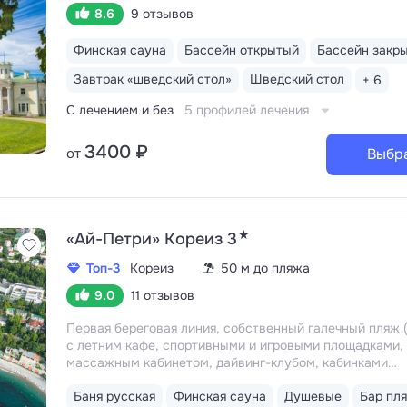
8.6
9 отзывов
Финская сауна
Бассейн открытый
Бассейн закр
Завтрак «шведский стол»
Шведский стол
+ 6
С лечением и без
5 профилей лечения
3400 ₽
от
Выбр
★
«Ай-Петри» Кореиз 3
Топ-3
Кореиз
50 м до пляжа
9.0
11 отзывов
Первая береговая линия, собственный галечный пляж (
с летним кафе, спортивными и игровыми площадками,
массажным кабинетом, дайвинг-клубом, кабинками
и душевыми
Удобное расположение: 5–15 минут
Баня русская
Финская сауна
Душевые
Бар пл
до Мисхорского парка и нижней станции канатной доро