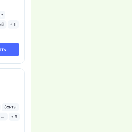
ые
ый
+ 11
ать
Зонты
Бассейн открытый
+ 9