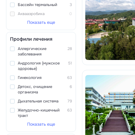
Бассейн термальный
3
Аквааэробика
0
Показать еще
Профили лечения
Аллергические
28
заболевания
Андрология (мужское
51
здоровье)
Гинекология
63
Детокс, очищение
6
организма
Дыхательная система
79
Желудочно-кишечный
63
тракт
Показать еще