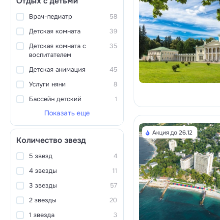
Отдых с детьми
Врач-педиатр
58
Детская комната
39
Детская комната с
35
воспитателем
Детская анимация
45
Услуги няни
8
Бассейн детский
1
Показать еще
Акция до 26.12
Количество звезд
5 звезд
4
4 звезды
11
3 звезды
57
2 звезды
20
1 звезда
3