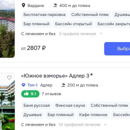
Вардане
400 м до пляжа
Бесплатная парковка
Собственный пляж
Душев
Бар пляжный
Бассейн открытый
Бассейн закрыт
С лечением и без
3 профиля лечения
2807 ₽
от
Выбр
★
«Южное взморье» Адлер 3
Топ-1
Адлер
200 м до пляжа
9.1
7 отзывов
Баня русская
Финская сауна
Собственный пляж
Душевые
Бар пляжный
Кафе пляжное
С лечением и без
10 профилей лечения