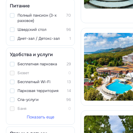
Питание
Полный пансион (3-х
70
разовое)
Шведский стол
96
Диет-зал / Детокс-зал
1
Удобства и услуги
Бесплатная парковка
29
Бювет
0
Бесплатный Wi-Fi
13
Парковая территория
14
Спа-услуги
96
Баня
0
Показать еще