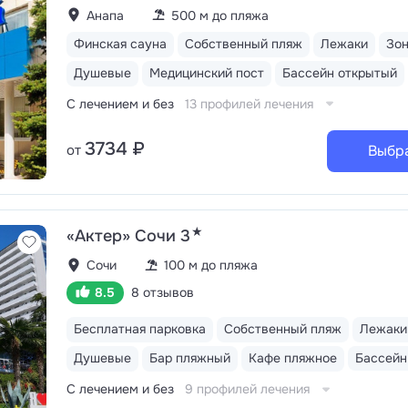
Анапа
500 м до пляжа
Финская сауна
Собственный пляж
Лежаки
Зо
Душевые
Медицинский пост
Бассейн открытый
С лечением и без
13 профилей лечения
3734 ₽
от
Выбр
★
«Актер» Сочи 3
Сочи
100 м до пляжа
8.5
8 отзывов
Бесплатная парковка
Собственный пляж
Лежаки
Душевые
Бар пляжный
Кафе пляжное
С лечением и без
9 профилей лечения