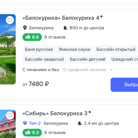
★
«Белокуриха» Белокуриха 4
Белокуриха
800 м до центра
8.6
9 отзывов
Баня русская
Финская сауна
Бассейн открытый
Бассейн закрытый
Бассейн детский
Шведский с
С лечением и без
12 профилей лечения
7480 ₽
от
Выбр
★
«Сибирь» Белокуриха 3
Топ-2
Белокуриха
2.4 км до центра
9.3
6 отзывов