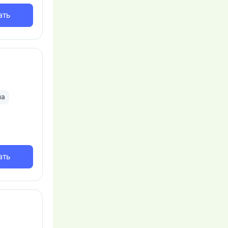
ать
на
ать