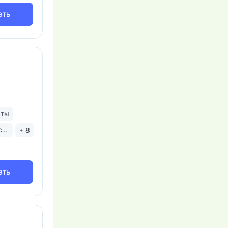
ать
нты
Бассейн закрытый
+ 8
ать