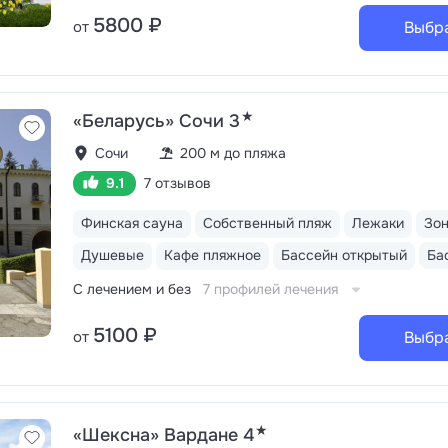
5800 ₽
от
Выбр
★
«Беларусь» Сочи 3
Сочи
200 м до пляжа
9.1
7 отзывов
Финская сауна
Собственный пляж
Лежаки
Зо
Душевые
Кафе пляжное
Бассейн открытый
С лечением и без
7 профилей лечения
5100 ₽
от
Выбр
★
«Шексна» Вардане 4