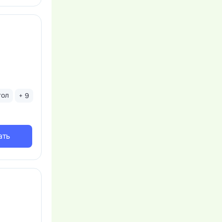
тол
+ 9
ать