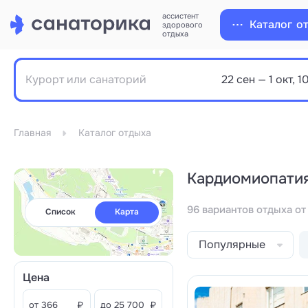
ассистент
Каталог
о
здорового
отдыха
Главная
Каталог отдыха
Кардиомиопатия
96 вариантов отдыха от
Список
Карта
Популярные
Цена
от
₽
до
₽