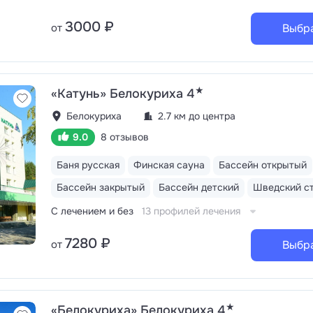
кофемашины. Отдельный ресторан для гостей номеро
Сюит», «Люкс» и «Апартаменты». На пляже работает к
3000 ₽
от
Выбр
«Морское» с открытой террасой и бистро «Весна»
Акватермальный комплекс: крытый бассейн 196
кв.м. с противотоком и комплексом гидромассажных у
русская баня, финская и инфракрасная сауны, хаммам
купель
★
«Катунь» Белокуриха 4
Белокуриха
2.7 км до центра
9.0
8 отзывов
Баня русская
Финская сауна
Бассейн открытый
Бассейн закрытый
Бассейн детский
Шведский с
С лечением и без
13 профилей лечения
7280 ₽
от
Выбр
★
«Белокуриха» Белокуриха 4