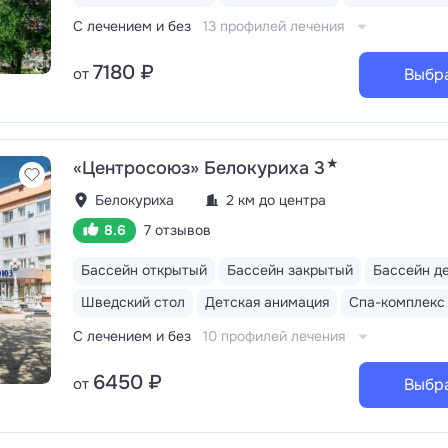
С лечением и без
13 профилей лечения
7180 ₽
от
Выбр
★
«Центросоюз» Белокуриха 3
Белокуриха
2 км до центра
8.6
7 отзывов
Бассейн открытый
Бассейн закрытый
Бассейн д
Шведский стол
Детская анимация
Спа-комплекс
С лечением и без
10 профилей лечения
6450 ₽
от
Выбр