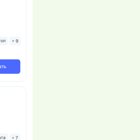
тол
+ 9
ать
ата
+ 7