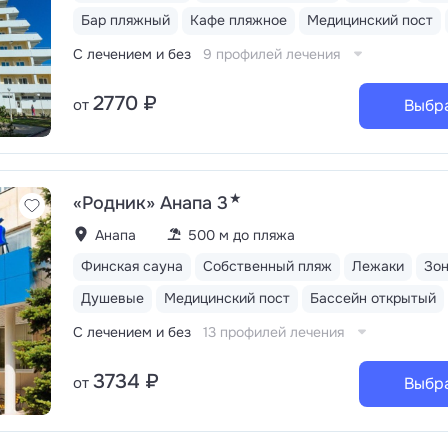
Бар пляжный
Кафе пляжное
Медицинский пост
С лечением и без
9 профилей лечения
2770 ₽
от
Выбр
★
«Родник» Анапа 3
Анапа
500 м до пляжа
Финская сауна
Собственный пляж
Лежаки
Зо
Душевые
Медицинский пост
Бассейн открытый
С лечением и без
13 профилей лечения
3734 ₽
от
Выбр