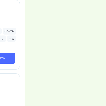
Зонты
Бассейн закрытый
+ 6
ать