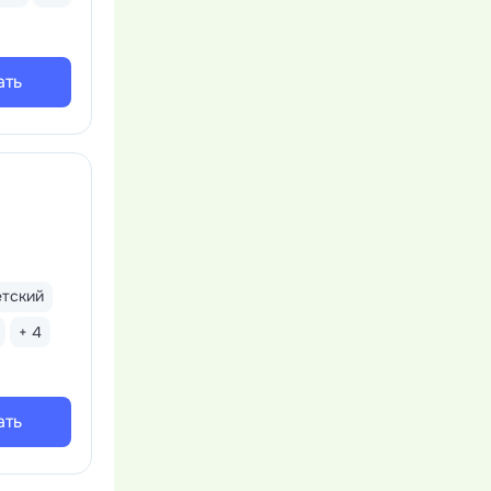
ать
етский
+ 4
ать