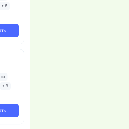
+ 8
ать
нты
+ 9
ать