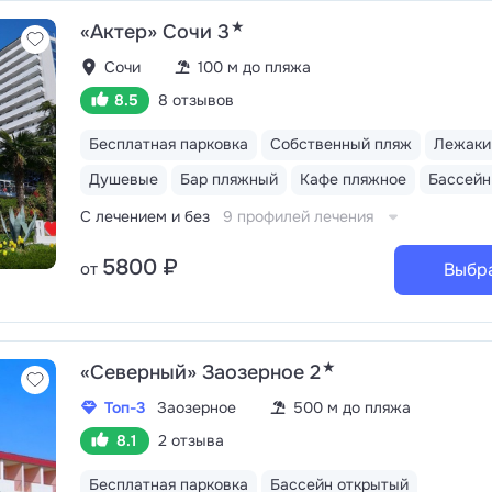
★
«Актер» Сочи 3
Сочи
100 м до пляжа
8.5
8 отзывов
Бесплатная парковка
Собственный пляж
Лежаки
Душевые
Бар пляжный
Кафе пляжное
С лечением и без
9 профилей лечения
5800 ₽
от
Выбр
★
«Северный» Заозерное 2
Топ-3
Заозерное
500 м до пляжа
8.1
2 отзыва
Бесплатная парковка
Бассейн открытый