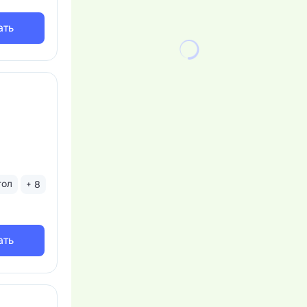
в «Джуниор
афе
ать
становок,
, ледяная
тол
+ 8
ать