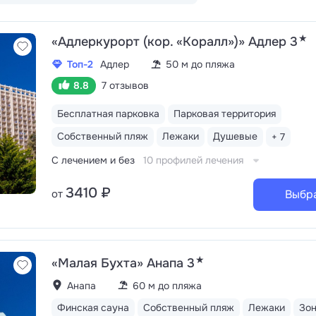
★
«Адлеркурорт (кор. «Коралл»)» Адлер 3
Топ-2
Адлер
50 м до пляжа
8.8
7 отзывов
Бесплатная парковка
Парковая территория
Собственный пляж
Лежаки
Душевые
+ 7
С лечением и без
10 профилей лечения
3410 ₽
от
Выбр
★
«Малая Бухта» Анапа 3
Анапа
60 м до пляжа
Финская сауна
Собственный пляж
Лежаки
Зо