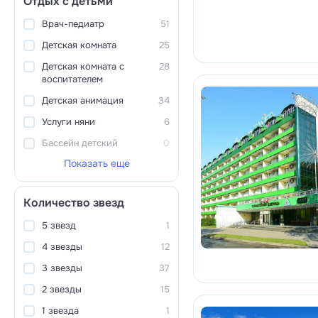
Отдых с детьми
Врач-педиатр
51
Детская комната
25
Детская комната с
28
воспитателем
Детская анимация
34
Услуги няни
6
Бассейн детский
0
Показать еще
Количество звезд
5 звезд
1
4 звезды
12
3 звезды
37
2 звезды
15
1 звезда
1