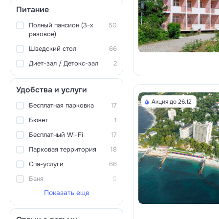
Питание
Полный пансион (3-х
50
разовое)
Шведский стол
66
Диет-зал / Детокс-зал
2
Удобства и услуги
Акция до 26.12
Бесплатная парковка
17
Бювет
1
Бесплатный Wi-Fi
17
Парковая территория
18
Спа-услуги
66
Баня
0
Показать еще