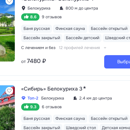
Белокуриха
800 м до центра
8.6
9 отзывов
Баня русская
Финская сауна
Бассейн открытый
Бассейн закрытый
Бассейн детский
Шведский с
С лечением и без
12 профилей лечения
7480 ₽
от
Выбр
★
«Сибирь» Белокуриха 3
Топ-2
Белокуриха
2.4 км до центра
9.3
6 отзывов
Баня русская
Финская сауна
Бассейн открытый
Бассейн закрытый
Шведский стол
Детская комн