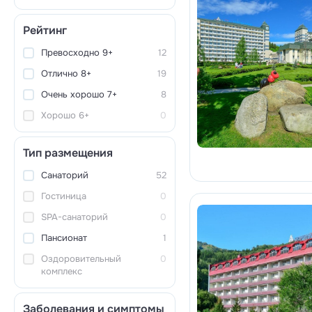
Рейтинг
Превосходно 9+
12
Отлично 8+
19
Очень хорошо 7+
8
Хорошо 6+
0
Тип размещения
Санаторий
52
Гостиница
0
SPA-санаторий
0
Пансионат
1
Оздоровительный
0
комплекс
Заболевания и симптомы