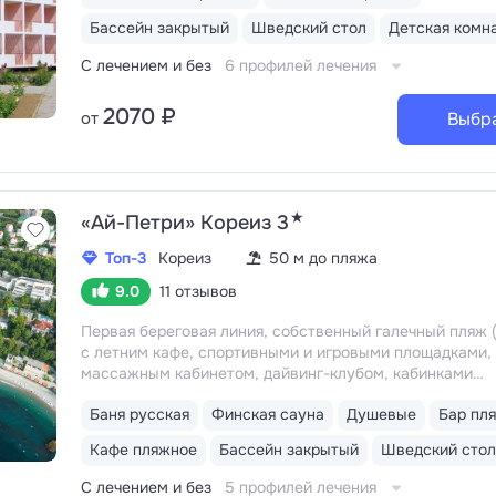
Бассейн закрытый
Шведский стол
Детская комн
С лечением и без
6 профилей лечения
2070 ₽
от
Выбр
★
«Ай-Петри» Кореиз 3
Топ-3
Кореиз
50 м до пляжа
9.0
11 отзывов
Первая береговая линия, собственный галечный пляж (
с летним кафе, спортивными и игровыми площадками,
массажным кабинетом, дайвинг-клубом, кабинками
и душевыми
Удобное расположение: 5–15 минут
Баня русская
Финская сауна
Душевые
Бар пл
до Мисхорского парка и нижней станции канатной доро
открывается живописный вид на Ялтинское побережье
Кафе пляжное
Бассейн закрытый
Шведский стол
сосновый лес и горные склоны с папоротниками, вино
Массандры
Трёхразовое питание «шведский стол». В
С лечением и без
5 профилей лечения