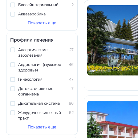
Бассейн термальный
2
Аквааэробика
1
Показать еще
Профили лечения
Аллергические
27
заболевания
Андрология (мужское
46
здоровье)
Гинекология
47
Детокс, очищение
7
организма
Дыхательная система
66
Желудочно-кишечный
52
тракт
Показать еще