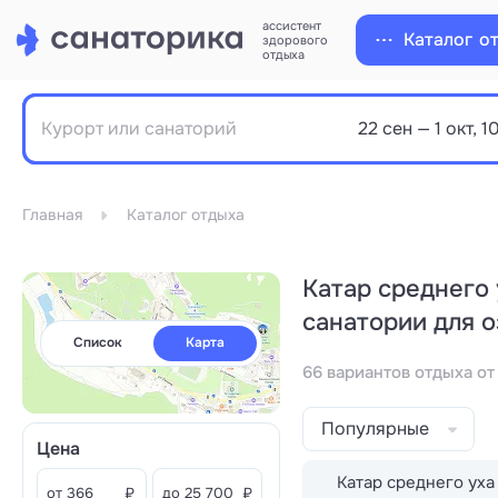
ассистент
Каталог
о
здорового
отдыха
Главная
Каталог отдыха
Катар среднего 
санатории для 
Список
Карта
66 вариантов отдыха от
Популярные
Цена
Катар среднего уха
от
₽
до
₽