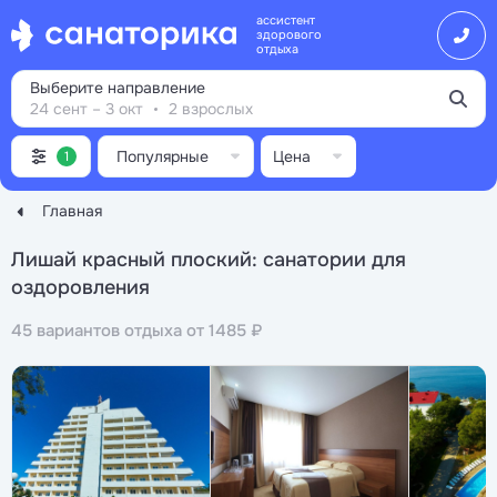
ассистент
здорового
отдыха
Выберите направление
24 сент – 3 окт
2 взрослых
Популярные
Цена
1
Главная
Лишай красный плоский: санатории для
оздоровления
45 вариантов отдыха от 1485 ₽