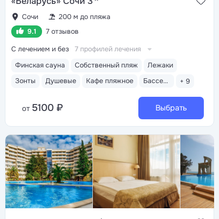
«Беларусь» Сочи 3
Сочи
200 м до пляжа
9.1
7 отзывов
С лечением и без
7 профилей лечения
Финская сауна
Собственный пляж
Лежаки
Зонты
Душевые
Кафе пляжное
Бассейн открытый
+ 9
5100 ₽
Выбрать
от