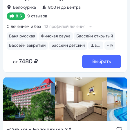
Белокуриха
800 м до центра
8.6
9 отзывов
С лечением и без
12 профилей лечения
Баня русская
Финская сауна
Бассейн открытый
Бассейн закрытый
Бассейн детский
Шведский стол
+ 9
7480 ₽
Выбрать
от
★
«Сибирь» Белокуриха 3