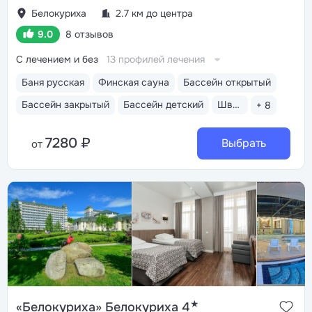
Белокуриха
2.7 км до центра
9.0
8 отзывов
С лечением и без
13 профилей лечения
Баня русская
Финская сауна
Бассейн открытый
Бассейн закрытый
Бассейн детский
Шведский стол
+ 8
7280 ₽
Выбрать
от
★
«Белокуриха» Белокуриха 4