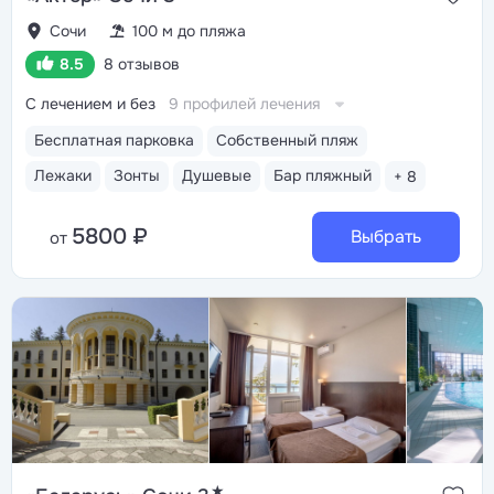
Сочи
100 м до пляжа
8.5
8 отзывов
С лечением и без
9 профилей лечения
Бесплатная парковка
Собственный пляж
Лежаки
Зонты
Душевые
Бар пляжный
+ 8
5800 ₽
Выбрать
от
★