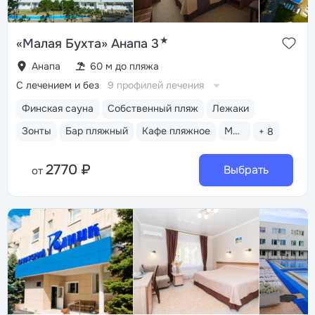
★
«Малая Бухта» Анапа 3
Анапа
60 м до пляжа
С лечением и без
9 профилей лечения
Финская сауна
Собственный пляж
Лежаки
Зонты
Бар пляжный
Кафе пляжное
Медицинский пост
+ 8
2770 ₽
Выбрать
от