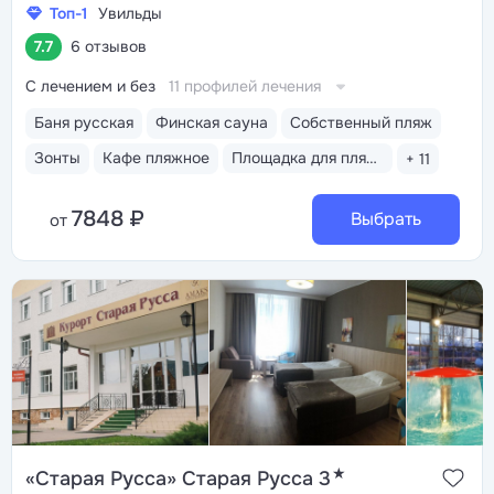
Топ-1
Увильды
7.7
6 отзывов
С лечением и без
11 профилей лечения
Баня русская
Финская сауна
Собственный пляж
Зонты
Кафе пляжное
Площадка для пляжного волейбола
+ 11
7848 ₽
Выбрать
от
★
«Старая Русса» Старая Русса 3