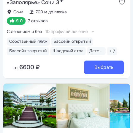
★
«Заполярье» Сочи 3
Сочи
700 м до пляжа
9.0
7 отзывов
С лечением и без
10 профилей лечения
Собственный пляж
Бассейн открытый
Бассейн закрытый
Шведский стол
Детская анимация
+ 7
6600 ₽
Выбрать
от