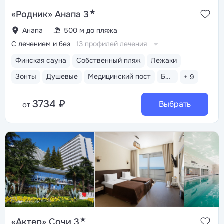
★
«Родник» Анапа 3
Анапа
500 м до пляжа
С лечением и без
13 профилей лечения
Финская сауна
Собственный пляж
Лежаки
Зонты
Душевые
Медицинский пост
Бассейн открытый
+ 9
3734 ₽
Выбрать
от
★
«Актер» Сочи 3