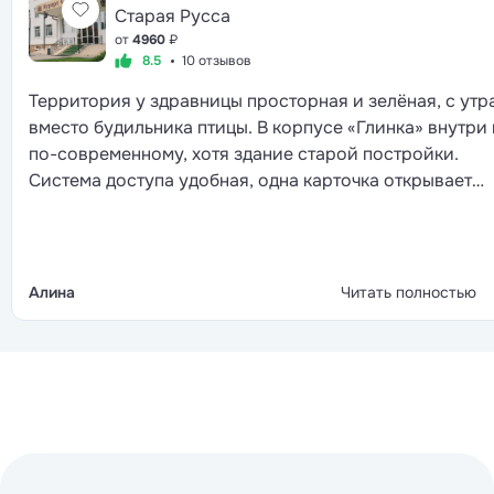
Старая Русса
от
4960
₽
8.5
10 отзывов
Территория у здравницы просторная и зелёная, с утр
вместо будильника птицы. В корпусе «Глинка» внутри
по-современному, хотя здание старой постройки.
Система доступа удобная, одна карточка открывает
двери, включает свет и даёт проход в другие корпуса.
столовой шведский стол с большим выбором, многим
зарубежным отелям такая подача и не снилась. Лечен
стандартное, после осмотра врача назначают
Алина
Читать полностью
процедуры, всё успеваешь пройти до обеда. Вечером 
фонтана выступают артисты, потом дискотека, так что
после ужина скучать не приходится.