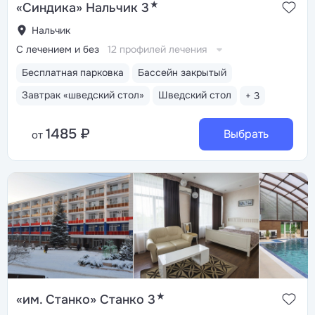
★
«Синдика» Нальчик 3
Нальчик
С лечением и без
12 профилей лечения
Бесплатная парковка
Бассейн закрытый
Завтрак «шведский стол»
Шведский стол
+ 3
1485 ₽
Выбрать
от
★
«им. Станко» Станко 3