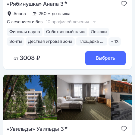
★
«Рябинушка» Анапа 3
Анапа
250 м до пляжа
С лечением и без
10 профилей лечения
Финская сауна
Собственный пляж
Лежаки
Зонты
Десткая игровая зона
Площадка для пляжного волейбола
+ 13
3008 ₽
Выбрать
от
★
«Увильды» Увильды 3