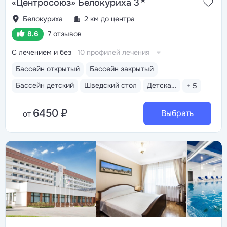
★
«Центросоюз» Белокуриха 3
Белокуриха
2 км до центра
8.6
7 отзывов
С лечением и без
10 профилей лечения
Бассейн открытый
Бассейн закрытый
Бассейн детский
Шведский стол
Детская анимация
+ 5
6450 ₽
Выбрать
от