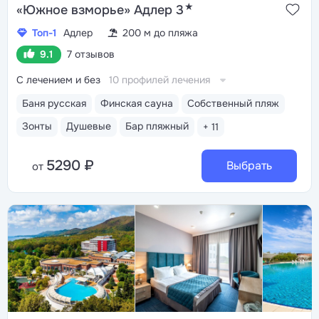
★
«Южное взморье» Адлер 3
Топ-1
Адлер
200 м до пляжа
9.1
7 отзывов
С лечением и без
10 профилей лечения
Баня русская
Финская сауна
Собственный пляж
Зонты
Душевые
Бар пляжный
+ 11
5290 ₽
Выбрать
от