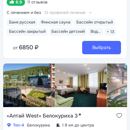
8.9
11 отзывов
С лечением и без
12 профилей лечения
Баня русская
Финская сауна
Бассейн открытый
Бассейн закрытый
Бассейн детский
Водные горки
+ 13
6850 ₽
Выбрать
от
★
«Алтай West» Белокуриха 3
Топ-4
Белокуриха
1.9 км до центра