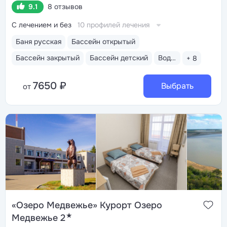
9.1
8 отзывов
С лечением и без
10 профилей лечения
Баня русская
Бассейн открытый
Бассейн закрытый
Бассейн детский
Водные горки
+ 8
7650 ₽
Выбрать
от
«Озеро Медвежье» Курорт Озеро
★
Медвежье 2