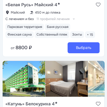
★
«Белая Русь» Майский 4
Майский
450 м до пляжа
С лечением и без
11 профилей лечения
Парковая территория
Баня русская
Финская сауна
Собственный пляж
Зонты
+ 15
8800 ₽
Выбрать
от
★
«Катунь» Белокуриха 4