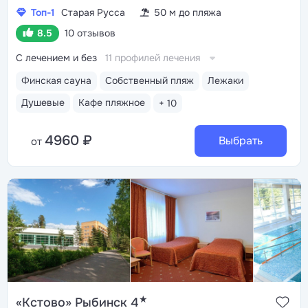
Топ-1
Старая Русса
50 м до пляжа
8.5
10 отзывов
С лечением и без
11 профилей лечения
Финская сауна
Собственный пляж
Лежаки
Душевые
Кафе пляжное
+ 10
4960 ₽
Выбрать
от
★
«Кстово» Рыбинск 4