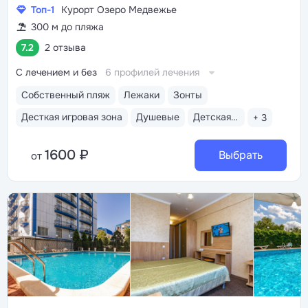
Топ-1
Курорт Озеро Медвежье
300 м до пляжа
7.2
2 отзыва
С лечением и без
6 профилей лечения
Собственный пляж
Лежаки
Зонты
Десткая игровая зона
Душевые
Детская площадка на пляже
+ 3
1600 ₽
Выбрать
от