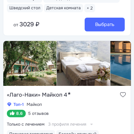
Шведский стол
Детская комната
+ 2
3029 ₽
Выбрать
от
★
«Лаго-Наки» Майкоп 4
Топ-1
Майкоп
8.6
5 отзывов
Только с лечением
3 профиля лечения