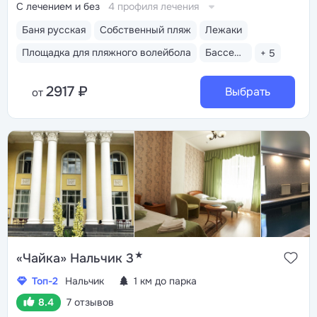
С лечением и без
4 профиля лечения
Баня русская
Собственный пляж
Лежаки
Площадка для пляжного волейбола
Бассейн закрытый
+ 5
2917 ₽
Выбрать
от
★
«Чайка» Нальчик 3
Топ-2
Нальчик
1 км до парка
8.4
7 отзывов