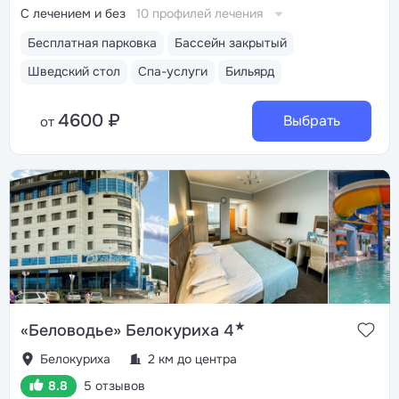
С лечением и без
10 профилей лечения
Бесплатная парковка
Бассейн закрытый
Шведский стол
Спа-услуги
Бильярд
4600 ₽
Выбрать
от
★
«Беловодье» Белокуриха 4
Белокуриха
2 км до центра
8.8
5 отзывов