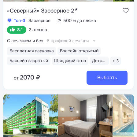
★
«Северный» Заозерное 2
Топ-3
Заозерное
500 м до пляжа
8.1
2 отзыва
С лечением и без
6 профилей лечения
Бесплатная парковка
Бассейн открытый
Бассейн закрытый
Шведский стол
Детская комната
+ 3
2070 ₽
Выбрать
от