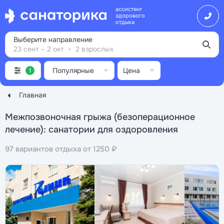
ассистент
здорового
отдыха
Выберите направление
23 сент – 2 окт
2 взрослых
Популярные
Цена
1
Главная
Межпозвоночная грыжа (безоперационное
лечение): санатории для оздоровления
97 вариантов отдыха от 1250 ₽