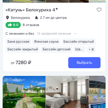
★
«Катунь» Белокуриха 4
Белокуриха
2.7 км до центра
9.0
8 отзывов
С лечением и без
13 профилей лечения
Баня русская
Финская сауна
Бассейн открытый
Бассейн закрытый
Бассейн детский
Шведский стол
+ 8
7280 ₽
Выбрать
от