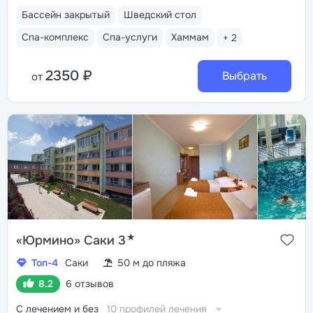
Бассейн закрытый
Шведский стол
Спа-комплекс
Спа-услуги
Хаммам
+ 2
2350 ₽
Выбрать
от
★
«Юрмино» Саки 3
Топ-4
Саки
50 м до пляжа
8.2
6 отзывов
С лечением и без
10 профилей лечения