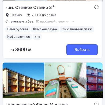
★
«им. Станко» Станко 3
Станко
200 м до пляжа
С лечением и без
10 профилей лечения
Баня русская
Финская сауна
Собственный пляж
Кафе пляжное
+ 11
3600 ₽
Выбрать
от
«Нарочанский берег, Минская