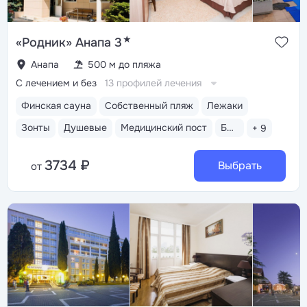
★
«Родник» Анапа 3
Анапа
500 м до пляжа
С лечением и без
13 профилей лечения
Финская сауна
Собственный пляж
Лежаки
Зонты
Душевые
Медицинский пост
Бассейн открытый
+ 9
3734 ₽
Выбрать
от