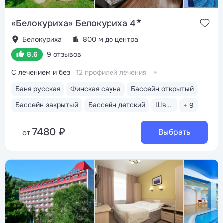
★
«Белокуриха» Белокуриха 4
Белокуриха
800 м до центра
8.6
9 отзывов
С лечением и без
12 профилей лечения
Баня русская
Финская сауна
Бассейн открытый
Бассейн закрытый
Бассейн детский
Шведский стол
+ 9
7480 ₽
Выбрать
от