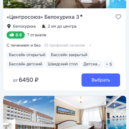
★
«Центросоюз» Белокуриха 3
Белокуриха
2 км до центра
8.6
7 отзывов
С лечением и без
10 профилей лечения
Бассейн открытый
Бассейн закрытый
Бассейн детский
Шведский стол
Детская анимация
+ 5
6450 ₽
Выбрать
от