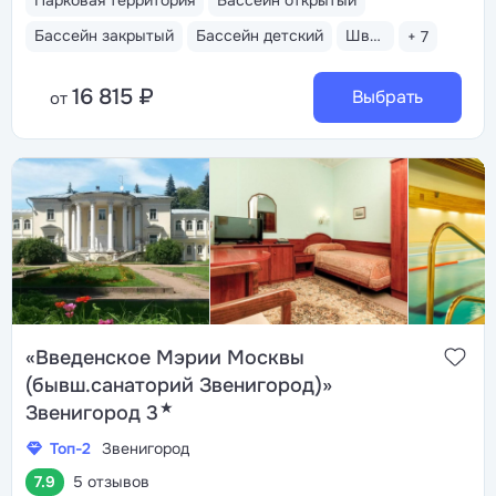
Парковая территория
Бассейн открытый
Бассейн закрытый
Бассейн детский
Шведский стол
+ 7
16 815 ₽
Выбрать
от
«Введенское Мэрии Москвы
(бывш.санаторий Звенигород)»
★
Звенигород 3
Топ-2
Звенигород
7.9
5 отзывов