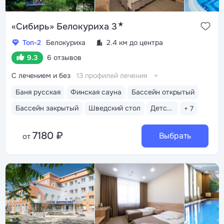
★
«Сибирь» Белокуриха 3
Топ-2
Белокуриха
2.4 км до центра
9.3
6 отзывов
С лечением и без
13 профилей лечения
Баня русская
Финская сауна
Бассейн открытый
Бассейн закрытый
Шведский стол
Детская комната
+ 7
7180 ₽
Выбрать
от