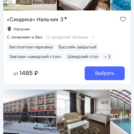
★
«Синдика» Нальчик 3
Нальчик
С лечением и без
12 профилей лечения
Бесплатная парковка
Бассейн закрытый
Завтрак «шведский стол»
Шведский стол
+ 3
1485 ₽
Выбрать
от