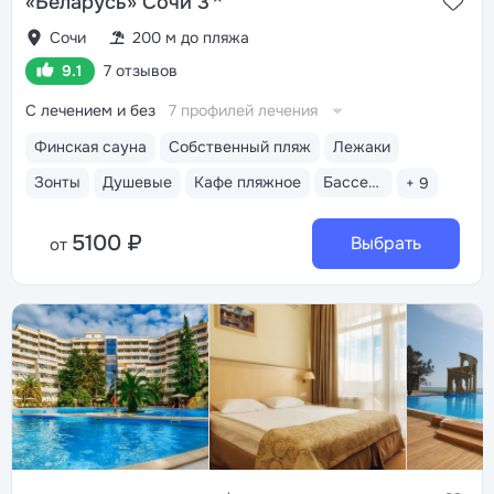
«Беларусь» Сочи 3
Сочи
200 м до пляжа
9.1
7 отзывов
С лечением и без
7 профилей лечения
Финская сауна
Собственный пляж
Лежаки
Зонты
Душевые
Кафе пляжное
Бассейн открытый
+ 9
5100 ₽
Выбрать
от