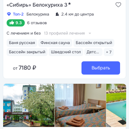
★
«Сибирь» Белокуриха 3
Топ-2
Белокуриха
2.4 км до центра
9.3
6 отзывов
С лечением и без
13 профилей лечения
Баня русская
Финская сауна
Бассейн открытый
Бассейн закрытый
Шведский стол
Детская комната
+ 7
7180 ₽
Выбрать
от