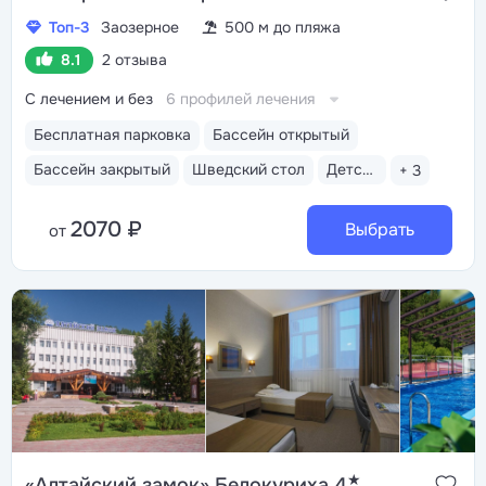
Топ-3
Заозерное
500 м до пляжа
8.1
2 отзыва
С лечением и без
6 профилей лечения
Бесплатная парковка
Бассейн открытый
Бассейн закрытый
Шведский стол
Детская комната
+ 3
2070 ₽
Выбрать
от
★
«Алтайский замок» Белокуриха 4