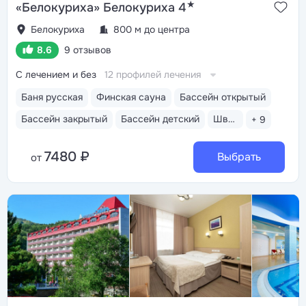
★
«Белокуриха» Белокуриха 4
Белокуриха
800 м до центра
8.6
9 отзывов
С лечением и без
12 профилей лечения
Баня русская
Финская сауна
Бассейн открытый
Бассейн закрытый
Бассейн детский
Шведский стол
+ 9
7480 ₽
Выбрать
от