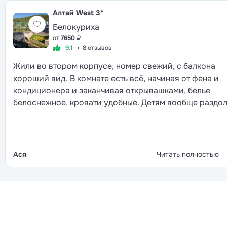
Алтай West
3*
Белокуриха
от
7650
₽
9.1
8 отзывов
Жили во втором корпусе, номер свежий, с балкона
хороший вид. В комнате есть всё, начиная от фена и
кондиционера и заканчивая открывашками, белье
белоснежное, кровати удобные. Детям вообще раздол
на улице площадка, внутри здания своя игровая.
Взрослые в основном играли в шахматы, смотрели ки
плавали в уличном бассейне, по вечерам танцевали в
ресторане под караоке. Кормят стандартно для
Ася
Читать полностью
санатория, но выбор блюд всегда есть, каждый найдёт
себе по вкусу. Территория очень красивая, молодцы,
следят. Лечение подобрали разнообразное, врачи и
персонал работают чётко, мы и эффектом процедур и
обслуживанием довольны.