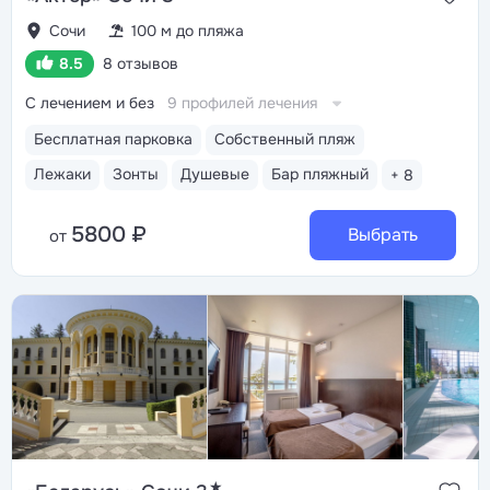
Сочи
100 м до пляжа
8.5
8 отзывов
С лечением и без
9 профилей лечения
Бесплатная парковка
Собственный пляж
Лежаки
Зонты
Душевые
Бар пляжный
+ 8
5800 ₽
Выбрать
от
★