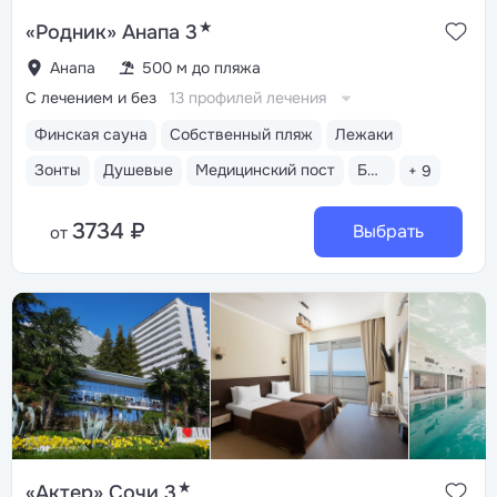
★
«Родник» Анапа 3
Анапа
500 м до пляжа
С лечением и без
13 профилей лечения
Финская сауна
Собственный пляж
Лежаки
Зонты
Душевые
Медицинский пост
Бассейн открытый
+ 9
3734 ₽
Выбрать
от
★
«Актер» Сочи 3