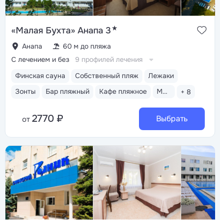
★
«Малая Бухта» Анапа 3
Анапа
60 м до пляжа
С лечением и без
9 профилей лечения
Финская сауна
Собственный пляж
Лежаки
Зонты
Бар пляжный
Кафе пляжное
Медицинский пост
+ 8
2770 ₽
Выбрать
от