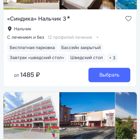
★
«Синдика» Нальчик 3
Нальчик
С лечением и без
12 профилей лечения
Бесплатная парковка
Бассейн закрытый
Завтрак «шведский стол»
Шведский стол
+ 3
1485 ₽
Выбрать
от