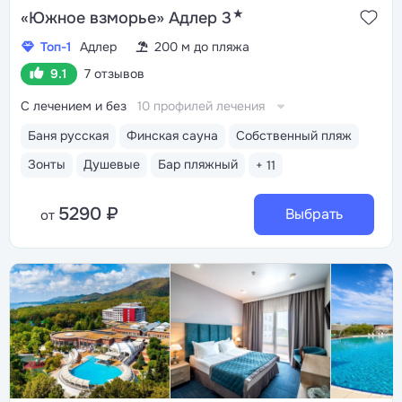
★
«Южное взморье» Адлер 3
Топ-1
Адлер
200 м до пляжа
9.1
7 отзывов
С лечением и без
10 профилей лечения
Баня русская
Финская сауна
Собственный пляж
Зонты
Душевые
Бар пляжный
+ 11
5290 ₽
Выбрать
от