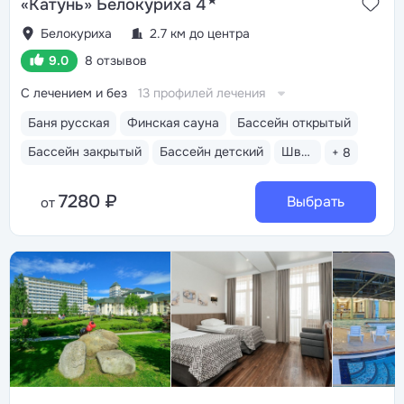
★
«Катунь» Белокуриха 4
Белокуриха
2.7 км до центра
9.0
8 отзывов
С лечением и без
13 профилей лечения
Баня русская
Финская сауна
Бассейн открытый
Бассейн закрытый
Бассейн детский
Шведский стол
+ 8
7280 ₽
Выбрать
от