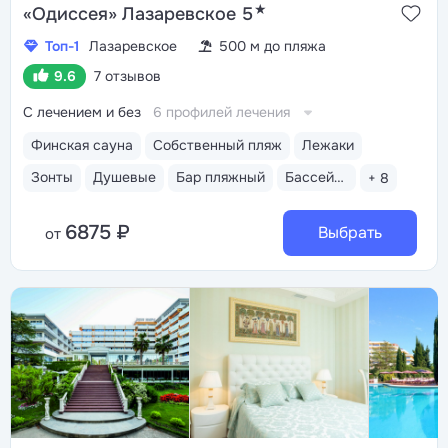
★
«Одиссея» Лазаревское 5
Топ-1
Лазаревское
500 м до пляжа
9.6
7 отзывов
С лечением и без
6 профилей лечения
Финская сауна
Собственный пляж
Лежаки
Зонты
Душевые
Бар пляжный
Бассейн открытый
+ 8
6875 ₽
Выбрать
от