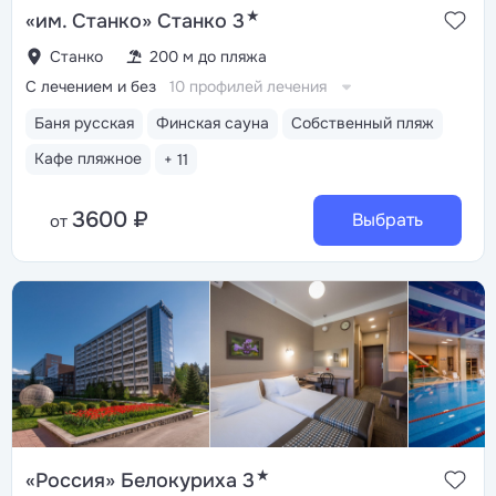
★
«им. Станко» Станко 3
Станко
200 м до пляжа
С лечением и без
10 профилей лечения
Баня русская
Финская сауна
Собственный пляж
Кафе пляжное
+ 11
3600 ₽
Выбрать
от
★
«Россия» Белокуриха 3