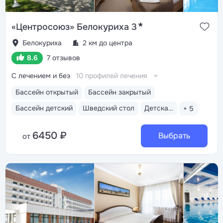
★
«Центросоюз» Белокуриха 3
Белокуриха
2 км до центра
8.6
7 отзывов
С лечением и без
10 профилей лечения
Бассейн открытый
Бассейн закрытый
Бассейн детский
Шведский стол
Детская анимация
+ 5
6450 ₽
Выбрать
от