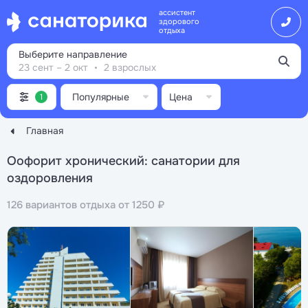
ассистент
здорового
отдыха
Выберите направление
23 сент – 2 окт
2 взрослых
Популярные
Цена
1
Главная
Оофорит хронический: санатории для
оздоровления
126 вариантов отдыха от 1250 ₽