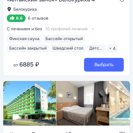
Белокуриха
8.6
6 отзывов
С лечением и без
10 профилей лечения
Финская сауна
Бассейн открытый
Бассейн закрытый
Шведский стол
Детская анимация
+ 4
6885 ₽
Выбрать
от