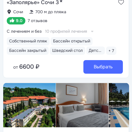
★
«Заполярье» Сочи 3
Сочи
700 м до пляжа
9.0
7 отзывов
С лечением и без
10 профилей лечения
Собственный пляж
Бассейн открытый
Бассейн закрытый
Шведский стол
Детская анимация
+ 7
6600 ₽
Выбрать
от