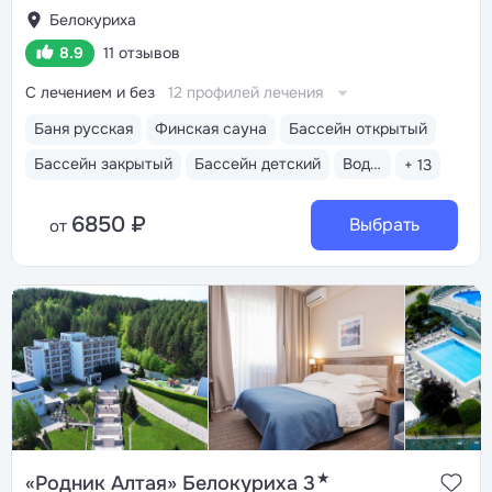
Белокуриха
8.9
11 отзывов
С лечением и без
12 профилей лечения
Баня русская
Финская сауна
Бассейн открытый
Бассейн закрытый
Бассейн детский
Водные горки
+ 13
6850 ₽
Выбрать
от
★
«Родник Алтая» Белокуриха 3