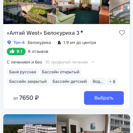
★
«Алтай West» Белокуриха 3
Топ-4
Белокуриха
1.9 км до центра
9.1
8 отзывов
С лечением и без
10 профилей лечения
Баня русская
Бассейн открытый
Бассейн закрытый
Бассейн детский
Водные горки
+ 8
7650 ₽
Выбрать
от