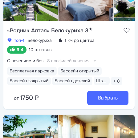
★
«Родник Алтая» Белокуриха 3
Топ-1
Белокуриха
1 км до центра
9.4
10 отзывов
С лечением и без
8 профилей лечения
Бесплатная парковка
Бассейн открытый
Бассейн закрытый
Бассейн детский
Шведский стол
+ 8
1750 ₽
Выбрать
от