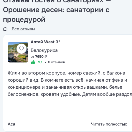
Отзывы гостей о санаториях —
Орошение десен: санатории с
процедурой
Все отзывы
Алтай West
3*
Белокуриха
от
7650
₽
9.1
8 отзывов
Жили во втором корпусе, номер свежий, с балкона
хороший вид. В комнате есть всё, начиная от фена и
кондиционера и заканчивая открывашками, белье
белоснежное, кровати удобные. Детям вообще раздол
на улице площадка, внутри здания своя игровая.
Взрослые в основном играли в шахматы, смотрели ки
плавали в уличном бассейне, по вечерам танцевали в
ресторане под караоке. Кормят стандартно для
Ася
Читать полностью
санатория, но выбор блюд всегда есть, каждый найдёт