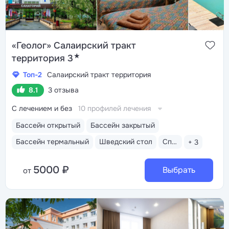
«Геолог» Салаирский тракт
★
территория 3
Топ-2
Салаирский тракт территория
8.1
3 отзыва
С лечением и без
10 профилей лечения
Бассейн открытый
Бассейн закрытый
Бассейн термальный
Шведский стол
Спа-услуги
+ 3
5000 ₽
Выбрать
от