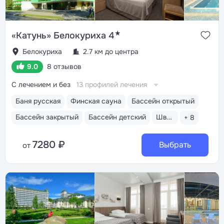
★
«Катунь» Белокуриха 4
Белокуриха
2.7 км до центра
9.0
8 отзывов
С лечением и без
13 профилей лечения
Баня русская
Финская сауна
Бассейн открытый
Бассейн закрытый
Бассейн детский
Шведский стол
+ 8
7280 ₽
Выбрать
от