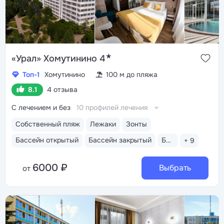
★
«Урал» Хомутинино 4
Топ-1
Хомутинино
100 м до пляжа
8.1
4 отзыва
С лечением и без
10 профилей лечения
Собственный пляж
Лежаки
Зонты
Бассейн открытый
Бассейн закрытый
Бассейн детский
+ 9
6000 ₽
Выбрать
от