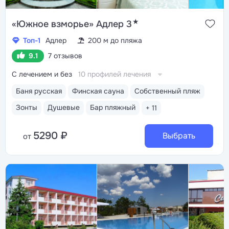
★
«Южное взморье» Адлер 3
Топ-1
Адлер
200 м до пляжа
9.1
7 отзывов
С лечением и без
10 профилей лечения
Баня русская
Финская сауна
Собственный пляж
Зонты
Душевые
Бар пляжный
+ 11
5290 ₽
Выбрать
от