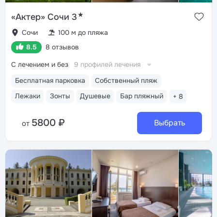
★
«Актер» Сочи 3
Сочи
100 м до пляжа
8.5
8 отзывов
С лечением и без
9 профилей лечения
Бесплатная парковка
Собственный пляж
Лежаки
Зонты
Душевые
Бар пляжный
+ 8
5800 ₽
Выбрать
от