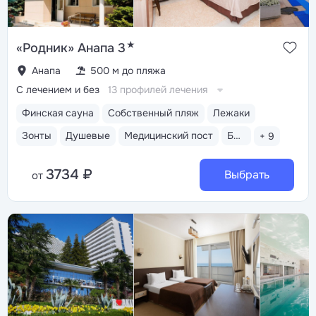
★
«Родник» Анапа 3
Анапа
500 м до пляжа
С лечением и без
13 профилей лечения
Финская сауна
Собственный пляж
Лежаки
Зонты
Душевые
Медицинский пост
Бассейн открытый
+ 9
3734 ₽
Выбрать
от