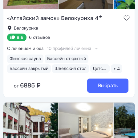
★
«Алтайский замок» Белокуриха 4
Белокуриха
8.6
6 отзывов
С лечением и без
10 профилей лечения
Финская сауна
Бассейн открытый
Бассейн закрытый
Шведский стол
Детская анимация
+ 4
6885 ₽
Выбрать
от