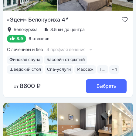
★
«Эдем» Белокуриха 4
Белокуриха
3.5 км до центра
8.9
6 отзывов
С лечением и без
4 профиля лечения
Финская сауна
Бассейн открытый
Шведский стол
Спа-услуги
Массаж
Тренажерный зал
+ 1
8600 ₽
Выбрать
от