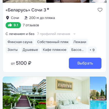
★
«Беларусь» Сочи 3
Сочи
200 м до пляжа
9.1
7 отзывов
С лечением и без
7 профилей лечения
Финская сауна
Собственный пляж
Лежаки
Зонты
Душевые
Кафе пляжное
Бассейн открытый
+ 9
5100 ₽
Выбрать
от