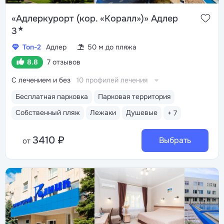
«Адлеркурорт (кор. «Коралл»)» Адлер
★
3
Топ-2
Адлер
50 м до пляжа
8.8
7 отзывов
С лечением и без
10 профилей лечения
Бесплатная парковка
Парковая территория
Собственный пляж
Лежаки
Душевые
+ 7
3410 ₽
Выбрать
от