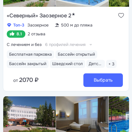
★
«Северный» Заозерное 2
Топ-3
Заозерное
500 м до пляжа
8.1
2 отзыва
С лечением и без
6 профилей лечения
Бесплатная парковка
Бассейн открытый
Бассейн закрытый
Шведский стол
Детская комната
+ 3
2070 ₽
Выбрать
от