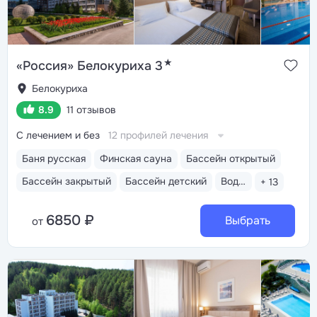
★
«Россия» Белокуриха 3
Белокуриха
8.9
11 отзывов
С лечением и без
12 профилей лечения
Баня русская
Финская сауна
Бассейн открытый
Бассейн закрытый
Бассейн детский
Водные горки
+ 13
6850 ₽
Выбрать
от