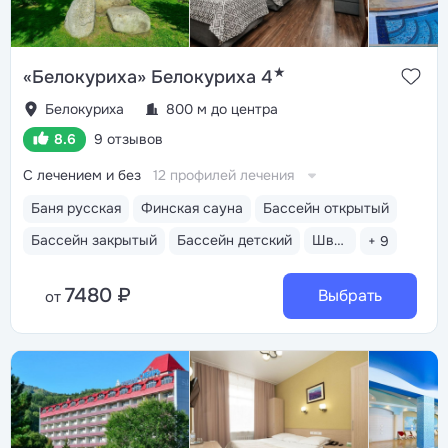
★
«Белокуриха» Белокуриха 4
Белокуриха
800 м до центра
8.6
9 отзывов
С лечением и без
12 профилей лечения
Баня русская
Финская сауна
Бассейн открытый
Бассейн закрытый
Бассейн детский
Шведский стол
+ 9
7480 ₽
Выбрать
от