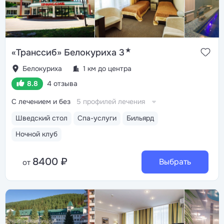
★
«Транссиб» Белокуриха 3
Белокуриха
1 км до центра
8.8
4 отзыва
С лечением и без
5 профилей лечения
Шведский стол
Спа-услуги
Бильярд
Ночной клуб
8400 ₽
Выбрать
от