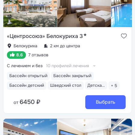
★
«Центросоюз» Белокуриха 3
Белокуриха
2 км до центра
8.6
7 отзывов
С лечением и без
10 профилей лечения
Бассейн открытый
Бассейн закрытый
Бассейн детский
Шведский стол
Детская анимация
+ 5
6450 ₽
Выбрать
от