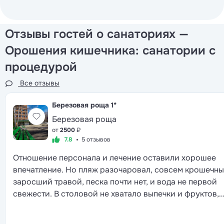
Отзывы гостей о санаториях —
Орошения кишечника: санатории с
процедурой
Все отзывы
Березовая роща
1*
Березовая роща
от
2500
₽
7.8
5 отзывов
Отношение персонала и лечение оставили хорошее
впечатление. Но пляж разочаровал, совсем крошечны
заросший травой, песка почти нет, и вода не первой
свежести. В столовой не хватало выпечки и фруктов,
хотя в остальном к еде привык. Зато природа вокруг
красивая, так что общий осадок скорее приятный, хот