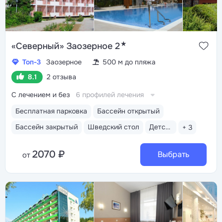
★
«Северный» Заозерное 2
Топ-3
Заозерное
500 м до пляжа
8.1
2 отзыва
С лечением и без
6 профилей лечения
Бесплатная парковка
Бассейн открытый
Бассейн закрытый
Шведский стол
Детская комната
+ 3
2070 ₽
Выбрать
от