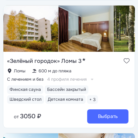
★
«Зелёный городок» Ломы 3
Ломы
600 м до пляжа
С лечением и без
4 профиля лечения
Финская сауна
Бассейн закрытый
Шведский стол
Детская комната
+ 3
3050 ₽
Выбрать
от