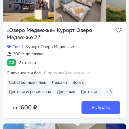
«Озеро Медвежье» Курорт Озеро
★
Медвежье 2
Топ-1
Курорт Озеро Медвежье
300 м до пляжа
7.2
2 отзыва
С лечением и без
6 профилей лечения
Собственный пляж
Лежаки
Зонты
Десткая игровая зона
Душевые
Детская площадка на пляже
+ 3
1600 ₽
Выбрать
от