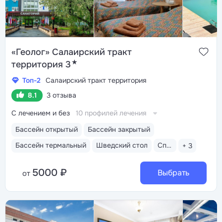
«Геолог» Салаирский тракт
★
территория 3
Топ-2
Салаирский тракт территория
8.1
3 отзыва
С лечением и без
10 профилей лечения
Бассейн открытый
Бассейн закрытый
Бассейн термальный
Шведский стол
Спа-услуги
+ 3
5000 ₽
Выбрать
от