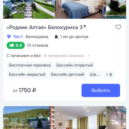
★
«Родник Алтая» Белокуриха 3
Топ-1
Белокуриха
1 км до центра
9.4
10 отзывов
С лечением и без
8 профилей лечения
Бесплатная парковка
Бассейн открытый
Бассейн закрытый
Бассейн детский
Шведский стол
+ 8
1750 ₽
Выбрать
от