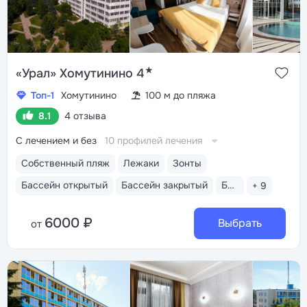
★
«Урал» Хомутинино 4
Топ-1
Хомутинино
100 м до пляжа
8.1
4 отзыва
С лечением и без
10 профилей лечения
Собственный пляж
Лежаки
Зонты
Бассейн открытый
Бассейн закрытый
Бассейн детский
+ 9
6000 ₽
Выбрать
от