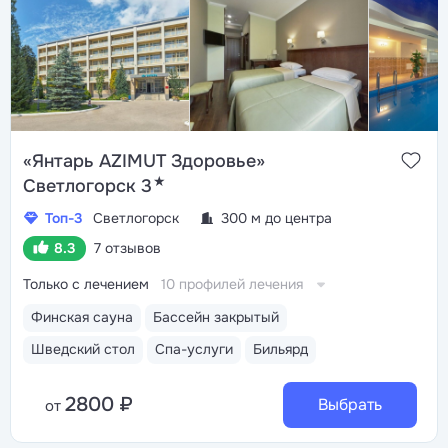
«Янтарь AZIMUT Здоровье»
★
Светлогорск 3
Топ-3
Светлогорск
300 м до центра
8.3
7 отзывов
Только с лечением
10 профилей лечения
Финская сауна
Бассейн закрытый
Шведский стол
Спа-услуги
Бильярд
2800 ₽
Выбрать
от