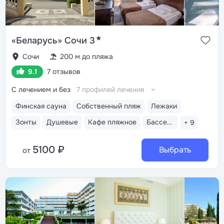
★
«Беларусь» Сочи 3
Сочи
200 м до пляжа
9.1
7 отзывов
С лечением и без
7 профилей лечения
Финская сауна
Собственный пляж
Лежаки
Зонты
Душевые
Кафе пляжное
Бассейн открытый
+ 9
5100 ₽
Выбрать
от