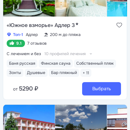
★
«Южное взморье» Адлер 3
Топ-1
Адлер
200 м до пляжа
9.1
7 отзывов
С лечением и без
10 профилей лечения
Баня русская
Финская сауна
Собственный пляж
Зонты
Душевые
Бар пляжный
+ 11
5290 ₽
Выбрать
от