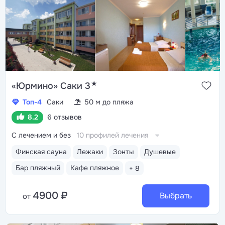
★
«Юрмино» Саки 3
Топ-4
Саки
50 м до пляжа
8.2
6 отзывов
С лечением и без
10 профилей лечения
Финская сауна
Лежаки
Зонты
Душевые
Бар пляжный
Кафе пляжное
+ 8
4900 ₽
Выбрать
от