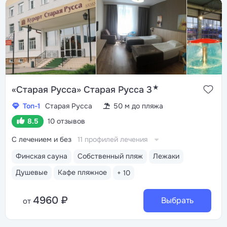
★
«Старая Русса» Старая Русса 3
Топ-1
Старая Русса
50 м до пляжа
8.5
10 отзывов
С лечением и без
11 профилей лечения
Финская сауна
Собственный пляж
Лежаки
Душевые
Кафе пляжное
+ 10
4960 ₽
Выбрать
от