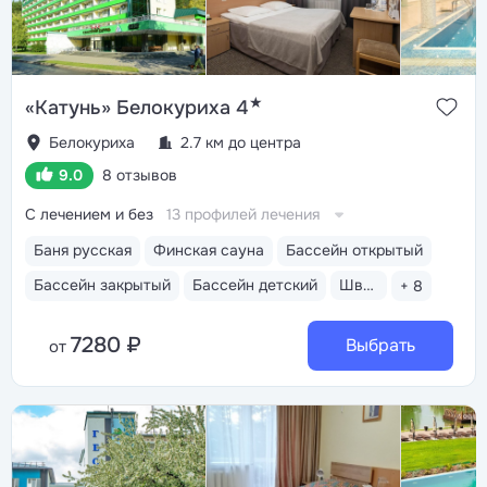
★
«Катунь» Белокуриха 4
Белокуриха
2.7 км до центра
9.0
8 отзывов
С лечением и без
13 профилей лечения
Баня русская
Финская сауна
Бассейн открытый
Бассейн закрытый
Бассейн детский
Шведский стол
+ 8
7280 ₽
Выбрать
от