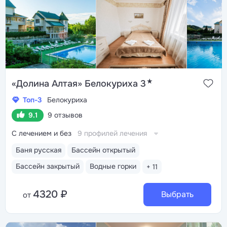
★
«Долина Алтая» Белокуриха 3
Топ-3
Белокуриха
9.1
9 отзывов
С лечением и без
9 профилей лечения
Баня русская
Бассейн открытый
Бассейн закрытый
Водные горки
+ 11
4320 ₽
Выбрать
от