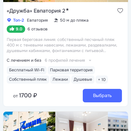
★
«Дружба» Евпатория 2
Топ-2
Евпатория
50 м до пляжа
9.0
6 отзывов
Первая береговая линия: собственный песчаный пляж
400 м с теневыми навесами, лежаками, раздевалками,
душевыми кабинками, фонтанчиками с питьевой
водой
Центр Евпатории: 5–15 минут до Центрального
С лечением и без
6 профилей лечения
парка, аквапарка «Акваленд», набережной им. Фрунзе,
дельфинария и океанариума
Трёхразовое питание
Бесплатный Wi-Fi
Парковая территория
«шведский стол» включено в путёвку. На пляже есть
летнее кафе с закусками, мороженым, напитками
Собственный пляж
Лежаки
Душевые
+ 10
Крытый подогреваемый бассейн 12×12 м, глубина 0,9–
1,8 м. Есть финская сауна и хаммам
1700 ₽
Выбрать
от