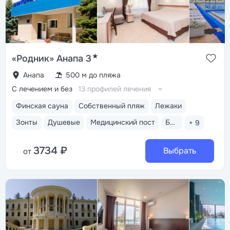
★
«Родник» Анапа 3
Анапа
500 м до пляжа
С лечением и без
13 профилей лечения
Финская сауна
Собственный пляж
Лежаки
Зонты
Душевые
Медицинский пост
Бассейн открытый
+ 9
3734 ₽
Выбрать
от