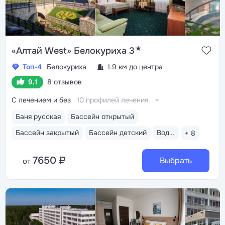
★
«Алтай West» Белокуриха 3
Топ-4
Белокуриха
1.9 км до центра
9.1
8 отзывов
С лечением и без
10 профилей лечения
Баня русская
Бассейн открытый
Бассейн закрытый
Бассейн детский
Водные горки
+ 8
7650 ₽
Выбрать
от