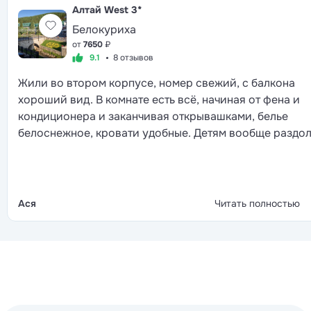
Алтай West
3*
Белокуриха
от
7650
₽
9.1
8 отзывов
Жили во втором корпусе, номер свежий, с балкона
хороший вид. В комнате есть всё, начиная от фена и
кондиционера и заканчивая открывашками, белье
белоснежное, кровати удобные. Детям вообще раздол
на улице площадка, внутри здания своя игровая.
Взрослые в основном играли в шахматы, смотрели ки
плавали в уличном бассейне, по вечерам танцевали в
ресторане под караоке. Кормят стандартно для
Ася
Читать полностью
санатория, но выбор блюд всегда есть, каждый найдёт
себе по вкусу. Территория очень красивая, молодцы,
следят. Лечение подобрали разнообразное, врачи и
персонал работают чётко, мы и эффектом процедур и
обслуживанием довольны.