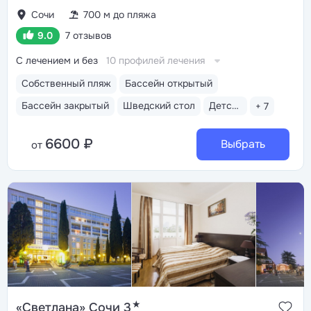
Сочи
700 м до пляжа
9.0
7 отзывов
С лечением и без
10 профилей лечения
Собственный пляж
Бассейн открытый
Бассейн закрытый
Шведский стол
Детская анимация
+ 7
6600 ₽
Выбрать
от
★
«Светлана» Сочи 3