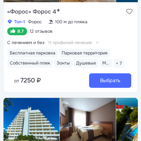
★
«Форос» Форос 4
Топ-1
Форос
100 м до пляжа
8.7
12 отзывов
С лечением и без
11 профилей лечения
Бесплатная парковка
Парковая территория
Собственный пляж
Зонты
Душевые
Медицинский пост
+ 7
7250 ₽
Выбрать
от