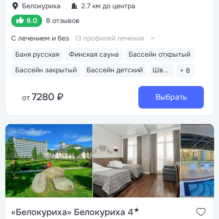
Белокуриха
2.7 км до центра
9.0
8 отзывов
С лечением и без
13 профилей лечения
Баня русская
Финская сауна
Бассейн открытый
Бассейн закрытый
Бассейн детский
Шведский стол
+ 8
7280 ₽
Выбрать
от
★
«Белокуриха» Белокуриха 4