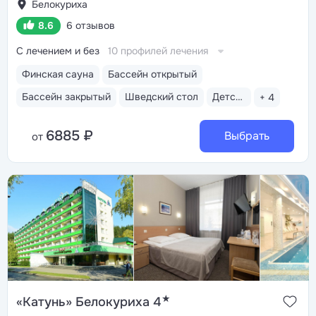
Белокуриха
8.6
6 отзывов
С лечением и без
10 профилей лечения
Финская сауна
Бассейн открытый
Бассейн закрытый
Шведский стол
Детская анимация
+ 4
6885 ₽
Выбрать
от
★
«Катунь» Белокуриха 4