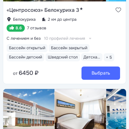
★
«Центросоюз» Белокуриха 3
Белокуриха
2 км до центра
8.6
7 отзывов
С лечением и без
10 профилей лечения
Бассейн открытый
Бассейн закрытый
Бассейн детский
Шведский стол
Детская анимация
+ 5
6450 ₽
Выбрать
от