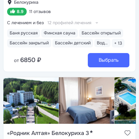
Белокуриха
8.9
11 отзывов
С лечением и без
12 профилей лечения
Баня русская
Финская сауна
Бассейн открытый
Бассейн закрытый
Бассейн детский
Водные горки
+ 13
6850 ₽
Выбрать
от
★
«Родник Алтая» Белокуриха 3