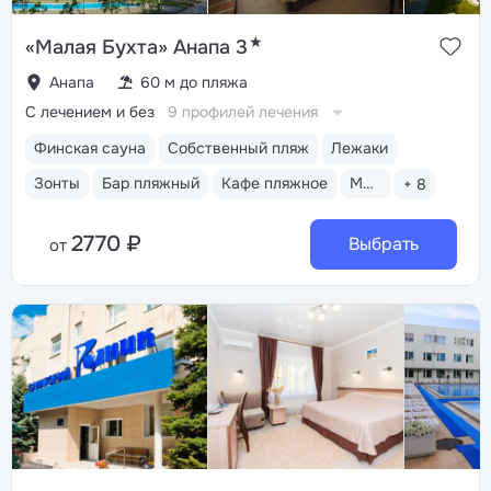
★
«Малая Бухта» Анапа 3
Анапа
60 м до пляжа
С лечением и без
9 профилей лечения
Финская сауна
Собственный пляж
Лежаки
Зонты
Бар пляжный
Кафе пляжное
Медицинский пост
+ 8
2770 ₽
Выбрать
от