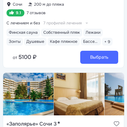
Сочи
200 м до пляжа
9.1
7 отзывов
С лечением и без
7 профилей лечения
Финская сауна
Собственный пляж
Лежаки
Зонты
Душевые
Кафе пляжное
Бассейн открытый
+ 9
5100 ₽
Выбрать
от
★
«Заполярье» Сочи 3