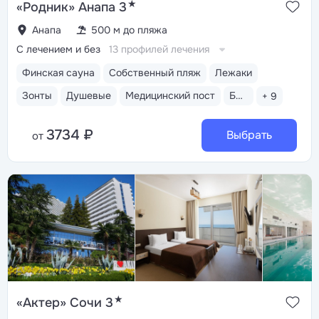
★
«Родник» Анапа 3
Анапа
500 м до пляжа
С лечением и без
13 профилей лечения
Финская сауна
Собственный пляж
Лежаки
Зонты
Душевые
Медицинский пост
Бассейн открытый
+ 9
3734 ₽
Выбрать
от
★
«Актер» Сочи 3