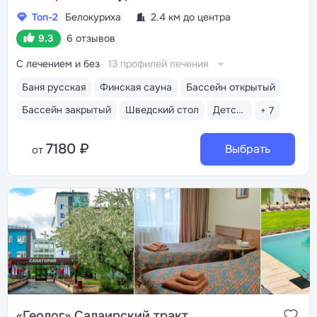
Топ-2
Белокуриха
2.4 км до центра
9.3
6 отзывов
С лечением и без
13 профилей лечения
Баня русская
Финская сауна
Бассейн открытый
Бассейн закрытый
Шведский стол
Детская комната
+ 7
7180 ₽
Выбрать
от
«Геолог» Салаирский тракт