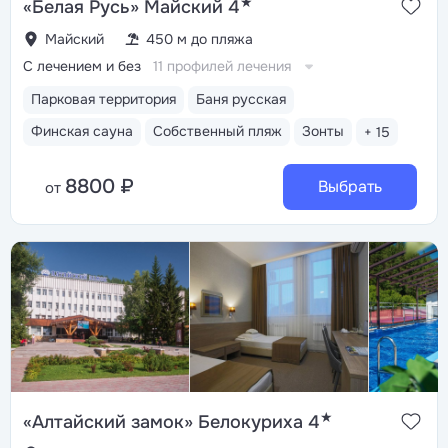
★
«Белая Русь» Майский 4
Майский
450 м до пляжа
С лечением и без
11 профилей лечения
Парковая территория
Баня русская
Финская сауна
Собственный пляж
Зонты
+ 15
8800 ₽
Выбрать
от
★
«Алтайский замок» Белокуриха 4