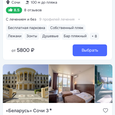
Сочи
100 м до пляжа
8.5
8 отзывов
С лечением и без
9 профилей лечения
Бесплатная парковка
Собственный пляж
Лежаки
Зонты
Душевые
Бар пляжный
+ 8
5800 ₽
Выбрать
от
★
«Беларусь» Сочи 3