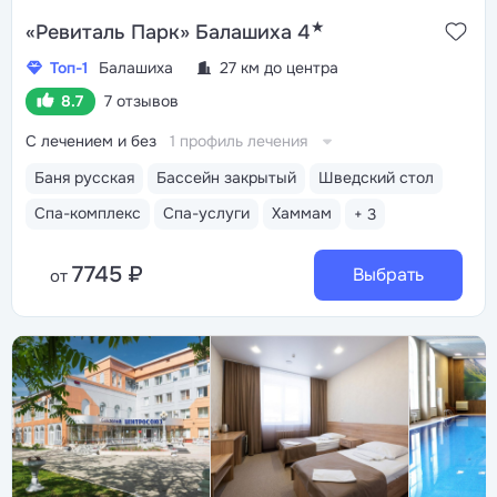
★
«Ревиталь Парк» Балашиха 4
Топ-1
Балашиха
27 км до центра
8.7
7 отзывов
С лечением и без
1 профиль лечения
Баня русская
Бассейн закрытый
Шведский стол
Спа-комплекс
Спа-услуги
Хаммам
+ 3
7745 ₽
Выбрать
от