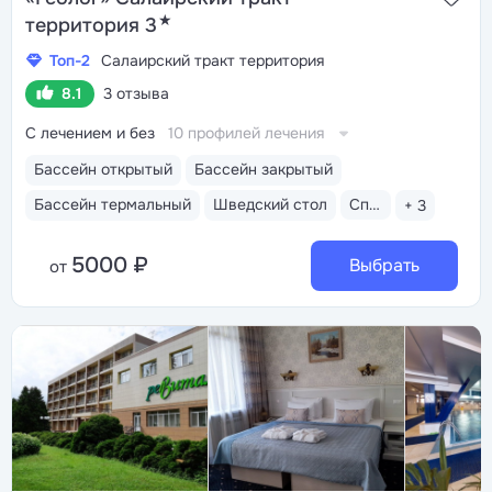
★
территория 3
Топ-2
Салаирский тракт территория
8.1
3 отзыва
С лечением и без
10 профилей лечения
Бассейн открытый
Бассейн закрытый
Бассейн термальный
Шведский стол
Спа-услуги
+ 3
5000 ₽
Выбрать
от