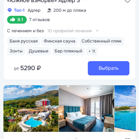
«Южное взморье» Адлер 3
Топ-1
Адлер
200 м до пляжа
9.1
7 отзывов
С лечением и без
10 профилей лечения
Баня русская
Финская сауна
Собственный пляж
Зонты
Душевые
Бар пляжный
+ 11
5290 ₽
Выбрать
от