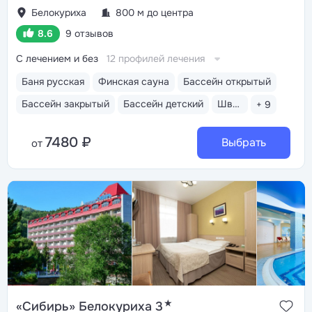
Белокуриха
800 м до центра
8.6
9 отзывов
С лечением и без
12 профилей лечения
Баня русская
Финская сауна
Бассейн открытый
Бассейн закрытый
Бассейн детский
Шведский стол
+ 9
7480 ₽
Выбрать
от
★
«Сибирь» Белокуриха 3