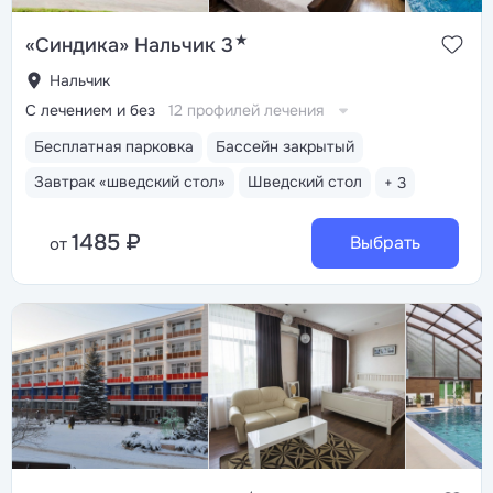
★
«Синдика» Нальчик 3
Нальчик
С лечением и без
12 профилей лечения
Бесплатная парковка
Бассейн закрытый
Завтрак «шведский стол»
Шведский стол
+ 3
1485 ₽
Выбрать
от