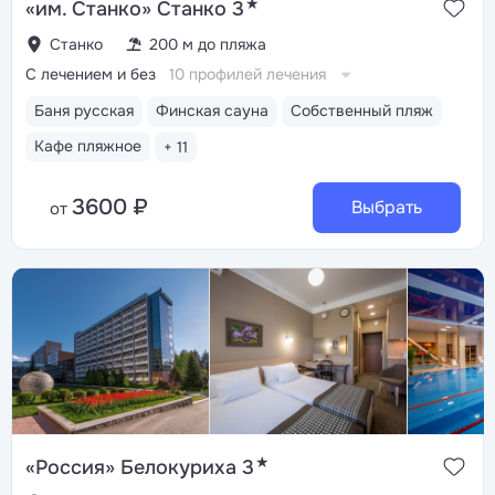
★
«им. Станко» Станко 3
Станко
200 м до пляжа
С лечением и без
10 профилей лечения
Баня русская
Финская сауна
Собственный пляж
Кафе пляжное
+ 11
3600 ₽
Выбрать
от
★
«Россия» Белокуриха 3