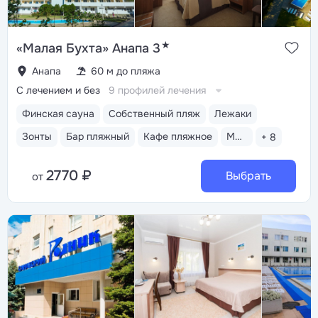
★
«Малая Бухта» Анапа 3
Анапа
60 м до пляжа
С лечением и без
9 профилей лечения
Финская сауна
Собственный пляж
Лежаки
Зонты
Бар пляжный
Кафе пляжное
Медицинский пост
+ 8
2770 ₽
Выбрать
от