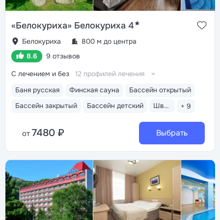
★
«Белокуриха» Белокуриха 4
Белокуриха
800 м до центра
8.6
9 отзывов
С лечением и без
12 профилей лечения
Баня русская
Финская сауна
Бассейн открытый
Бассейн закрытый
Бассейн детский
Шведский стол
+ 9
7480 ₽
Выбрать
от