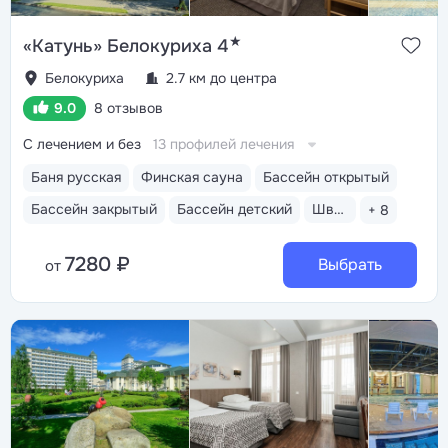
★
«Катунь» Белокуриха 4
Белокуриха
2.7 км до центра
9.0
8 отзывов
С лечением и без
13 профилей лечения
Баня русская
Финская сауна
Бассейн открытый
Бассейн закрытый
Бассейн детский
Шведский стол
+ 8
7280 ₽
Выбрать
от