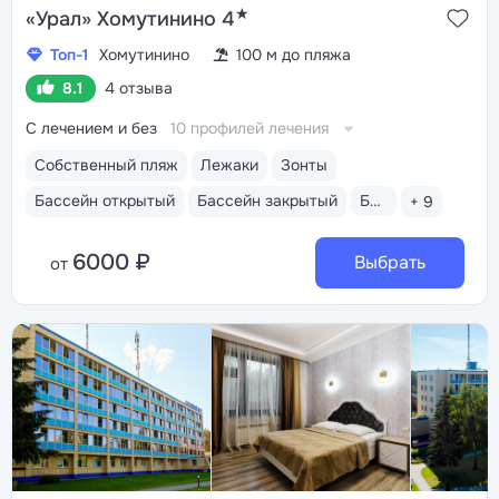
★
«Урал» Хомутинино 4
Топ-1
Хомутинино
100 м до пляжа
8.1
4 отзыва
С лечением и без
10 профилей лечения
Собственный пляж
Лежаки
Зонты
Бассейн открытый
Бассейн закрытый
Бассейн детский
+ 9
6000 ₽
Выбрать
от