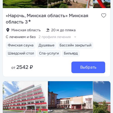
«Нарочь, Минская область» Минская
★
область 3
Минская область
20 м до пляжа
С лечением и без
2 профиля лечения
Финская сауна
Душевые
Бассейн закрытый
Шведский стол
Спа-услуги
Бильярд
2542 ₽
Выбрать
от