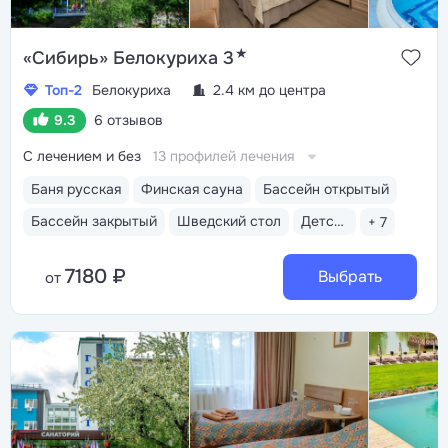
★
«Сибирь» Белокуриха 3
Топ-2
Белокуриха
2.4 км до центра
9.3
6 отзывов
С лечением и без
13 профилей лечения
Баня русская
Финская сауна
Бассейн открытый
Бассейн закрытый
Шведский стол
Детская комната
+ 7
7180 ₽
Выбрать
от