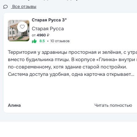
Все отзывы
Старая Русса
3*
Старая Русса
от
4960
₽
8.5
10 отзывов
Территория у здравницы просторная и зелёная, с утр
вместо будильника птицы. В корпусе «Глинка» внутри
по-современному, хотя здание старой постройки.
Система доступа удобная, одна карточка открывает
двери, включает свет и даёт проход в другие корпуса.
столовой шведский стол с большим выбором, многим
зарубежным отелям такая подача и не снилась. Лечен
стандартное, после осмотра врача назначают
Алина
Читать полностью
процедуры, всё успеваешь пройти до обеда. Вечером 
фонтана выступают артисты, потом дискотека, так что
после ужина скучать не приходится.