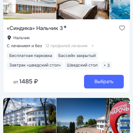
★
«Синдика» Нальчик 3
Нальчик
С лечением и без
12 профилей лечения
Бесплатная парковка
Бассейн закрытый
Завтрак «шведский стол»
Шведский стол
+ 3
1485 ₽
Выбрать
от