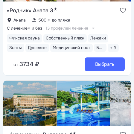
★
«Родник» Анапа 3
Анапа
500 м до пляжа
С лечением и без
13 профилей лечения
Финская сауна
Собственный пляж
Лежаки
Зонты
Душевые
Медицинский пост
Бассейн открытый
+ 9
3734 ₽
Выбрать
от
★