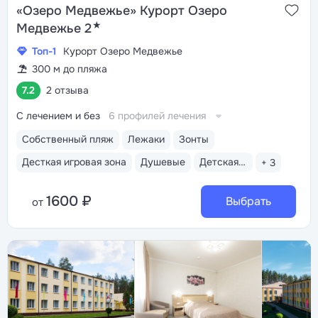
«Озеро Медвежье» Курорт Озеро
★
Медвежье 2
Топ-1
Курорт Озеро Медвежье
300 м до пляжа
7.2
2 отзыва
С лечением и без
6 профилей лечения
Собственный пляж
Лежаки
Зонты
Десткая игровая зона
Душевые
Детская площадка на пляже
+ 3
1600 ₽
Выбрать
от