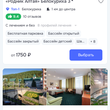
★
«Родник Алтая» Белокуриха 3
Топ-1
Белокуриха
1 км до центра
9.4
10 отзывов
С лечением и без
8 профилей лечения
Бесплатная парковка
Бассейн открытый
Бассейн закрытый
Бассейн детский
Шведский стол
+ 8
1750 ₽
Выбрать
от