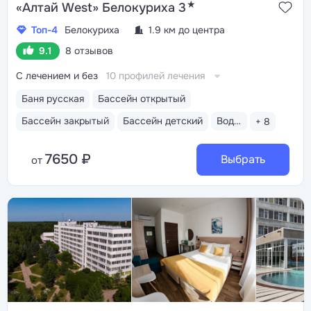
★
«Алтай West» Белокуриха 3
Топ-4
Белокуриха
1.9 км до центра
9.1
8 отзывов
С лечением и без
10 профилей лечения
Баня русская
Бассейн открытый
Бассейн закрытый
Бассейн детский
Водные горки
+ 8
7650 ₽
Выбрать
от