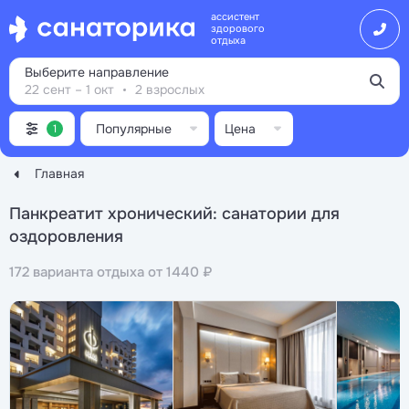
ассистент
здорового
отдыха
Выберите направление
22 сент – 1 окт
2 взрослых
Популярные
Цена
1
Главная
Панкреатит хронический: санатории для
оздоровления
172 варианта отдыха от 1440 ₽