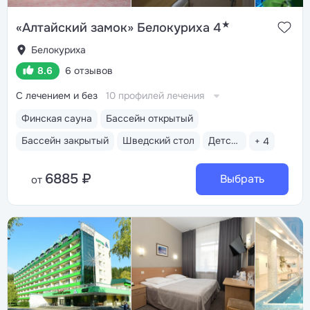
★
«Алтайский замок» Белокуриха 4
Белокуриха
8.6
6 отзывов
С лечением и без
10 профилей лечения
Финская сауна
Бассейн открытый
Бассейн закрытый
Шведский стол
Детская анимация
+ 4
6885 ₽
Выбрать
от