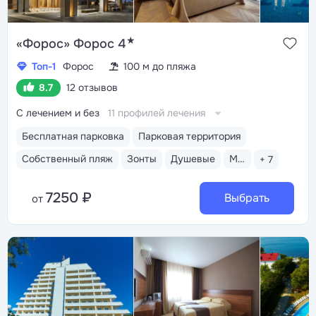
★
«Форос» Форос 4
Топ-1
Форос
100 м до пляжа
8.7
12 отзывов
С лечением и без
11 профилей лечения
Бесплатная парковка
Парковая территория
Собственный пляж
Зонты
Душевые
Медицинский пост
+ 7
7250 ₽
Выбрать
от