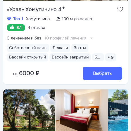
★
«Урал» Хомутинино 4
Топ-1
Хомутинино
100 м до пляжа
8.1
4 отзыва
С лечением и без
10 профилей лечения
Собственный пляж
Лежаки
Зонты
Бассейн открытый
Бассейн закрытый
Бассейн детский
+ 9
6000 ₽
Выбрать
от