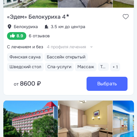
★
«Эдем» Белокуриха 4
Белокуриха
3.5 км до центра
8.9
6 отзывов
С лечением и без
4 профиля лечения
Финская сауна
Бассейн открытый
Шведский стол
Спа-услуги
Массаж
Тренажерный зал
+ 1
8600 ₽
Выбрать
от