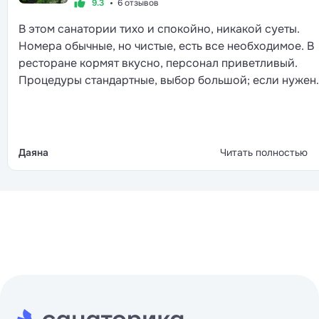
9.3
6 отзывов
В этом санатории тихо и спокойно, никакой суеты.
Номера обычные, но чистые, есть все необходимое. В
ресторане кормят вкусно, персонал приветливый.
Процедуры стандартные, выбор большой; если нужен
специалист определенного профиля, подскажут, куда
обратиться. Вечером иногда бывают концерты на
открытой площадке. Рядом магазины и кафе, можно
выйти за пределы территории. И воздух здесь отличн
Даяна
Читать полностью