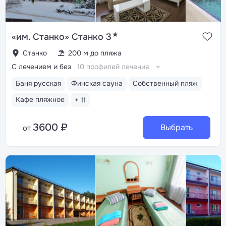
★
«им. Станко» Станко 3
Станко
200 м до пляжа
С лечением и без
10 профилей лечения
Баня русская
Финская сауна
Собственный пляж
Кафе пляжное
+ 11
3600 ₽
Выбрать
от