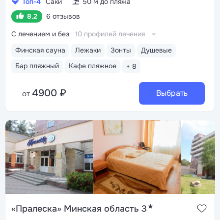
Топ-4
Саки
50 м до пляжа
8.2
6 отзывов
С лечением и без
10 профилей лечения
Финская сауна
Лежаки
Зонты
Душевые
Бар пляжный
Кафе пляжное
+ 8
4900 ₽
Выбрать
от
★
«Пралеска» Минская область 3