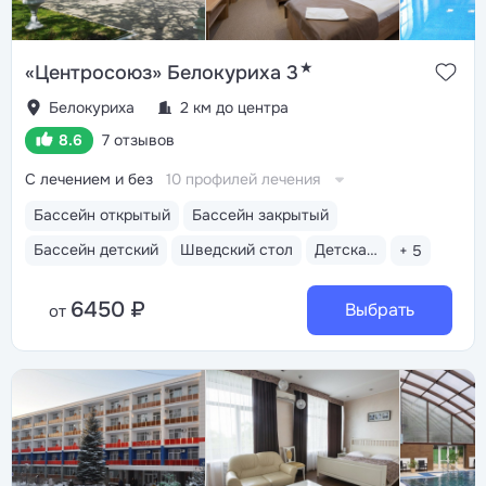
★
«Центросоюз» Белокуриха 3
Белокуриха
2 км до центра
8.6
7 отзывов
С лечением и без
10 профилей лечения
Бассейн открытый
Бассейн закрытый
Бассейн детский
Шведский стол
Детская анимация
+ 5
6450 ₽
Выбрать
от