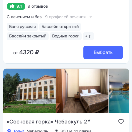
9.1
9 отзывов
С лечением и без
9 профилей лечения
Баня русская
Бассейн открытый
Бассейн закрытый
Водные горки
+ 11
4320 ₽
Выбрать
от
★
«Сосновая горка» Чебаркуль 2
Топ-2
Чебаркуль
300 м до пляжа