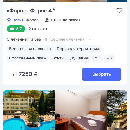
★
«Форос» Форос 4
Топ-1
Форос
100 м до пляжа
8.7
12 отзывов
С лечением и без
11 профилей лечения
Бесплатная парковка
Парковая территория
Собственный пляж
Зонты
Душевые
Медицинский пост
+ 7
7250 ₽
Выбрать
от