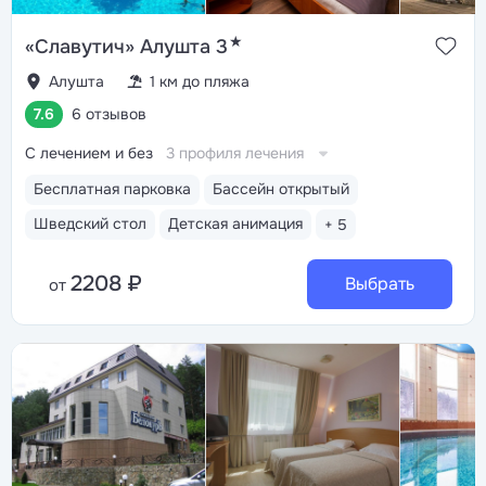
★
«Славутич» Алушта 3
Алушта
1 км до пляжа
7.6
6 отзывов
С лечением и без
3 профиля лечения
Бесплатная парковка
Бассейн открытый
Шведский стол
Детская анимация
+ 5
2208 ₽
Выбрать
от