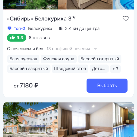
★
«Сибирь» Белокуриха 3
Топ-2
Белокуриха
2.4 км до центра
9.3
6 отзывов
С лечением и без
13 профилей лечения
Баня русская
Финская сауна
Бассейн открытый
Бассейн закрытый
Шведский стол
Детская комната
+ 7
7180 ₽
Выбрать
от