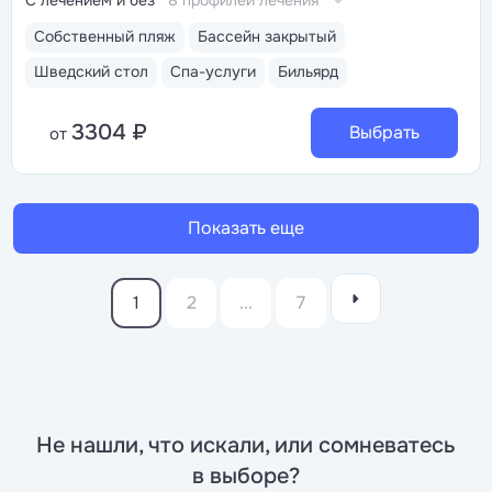
С лечением и без
8 профилей лечения
Собственный пляж
Бассейн закрытый
Шведский стол
Спа-услуги
Бильярд
3304 ₽
Выбрать
от
Показать еще
1
2
...
7
Не нашли, что искали, или сомневатесь
в выборе?