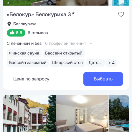
★
«Белокур» Белокуриха 3
Белокуриха
8.9
6 отзывов
С лечением и без
6 профилей лечения
Финская сауна
Бассейн открытый
Бассейн закрытый
Шведский стол
Детская комната
+ 4
Выбрать
Цена по запросу