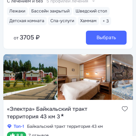
С лечением и без
5 профилей лечения
Лежаки
Бассейн закрытый
Шведский стол
Детская комната
Спа-услуги
Хаммам
+ 3
3705 ₽
Выбрать
от
«Электра» Байкальский тракт
★
территория 43 км 3
Топ-1
Байкальский тракт территория 43 км
8.8
7 отзывов