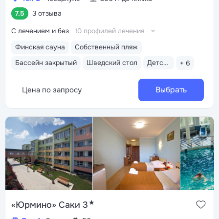
7.5
3 отзыва
С лечением и без
10 профилей лечения
Финская сауна
Собственный пляж
Бассейн закрытый
Шведский стол
Детская комната
+ 6
Выбрать
Цена по запросу
★
«Юрмино» Саки 3