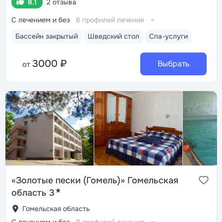
8.1
2 отзыва
С лечением и без
6 профилей лечения
Бассейн закрытый
Шведский стол
Спа-услуги
3000 ₽
Выбрать
от
«Золотые пески (Гомель)» Гомельская
★
область 3
Гомельская область