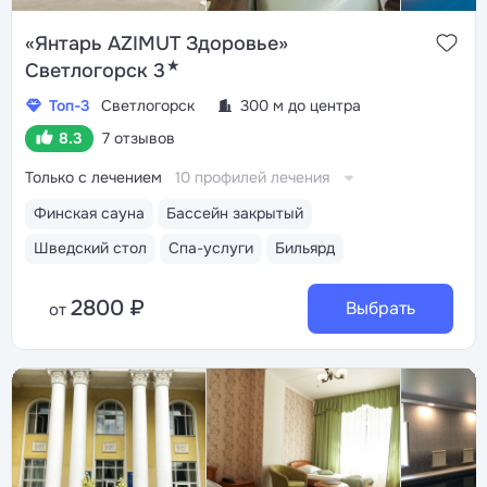
«Янтарь AZIMUT Здоровье»
★
Светлогорск 3
Топ-3
Светлогорск
300 м до центра
8.3
7 отзывов
Только с лечением
10 профилей лечения
Финская сауна
Бассейн закрытый
Шведский стол
Спа-услуги
Бильярд
2800 ₽
Выбрать
от