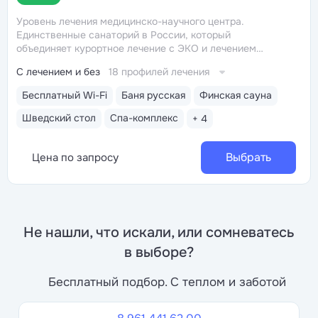
Уровень лечения медицинско-научного центра.
Единственные санаторий в России, который
объединяет курортное лечение с ЭКО и лечением
бесплодия, микрохирургией, кардиореабилитацией,
С лечением и без
18 профилей лечения
офтальмологией, пластической хирургией, спа
и косметологией
Красивое историческое здание
Бесплатный Wi-Fi
Баня русская
Финская сауна
в 100 м от Нарзанной галереи. Окна санатория выходят
на Колоннаду
Камерный санаторий, всего 48 мест.
Шведский стол
Спа-комплекс
+ 4
Врачи и персонал знают каждого гостя лично
и к каждому относятся с вниманием
Номера
комфортные, с удобной кроватью. Площадь небольшая,
Выбрать
Цена по запросу
но пространство грамотно организовано. Хорошая
шумоизоляция
Не нашли, что искали, или сомневатесь
в выборе?
Бесплатный подбор. С теплом и заботой