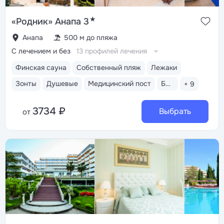
★
«Родник» Анапа 3
Анапа
500 м до пляжа
С лечением и без
13 профилей лечения
Финская сауна
Собственный пляж
Лежаки
Зонты
Душевые
Медицинский пост
Бассейн открытый
+ 9
3734 ₽
Выбрать
от