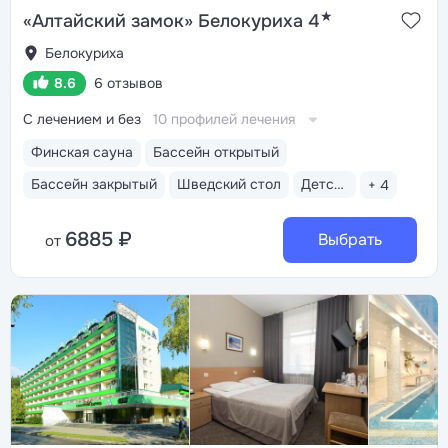
★
«Алтайский замок» Белокуриха 4
Белокуриха
8.6
6 отзывов
С лечением и без
10 профилей лечения
Финская сауна
Бассейн открытый
Бассейн закрытый
Шведский стол
Детская анимация
+ 4
6885 ₽
Выбрать
от