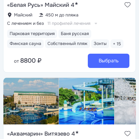
★
«Белая Русь» Майский 4
Майский
450 м до пляжа
С лечением и без
11 профилей лечения
Парковая территория
Баня русская
Финская сауна
Собственный пляж
Зонты
+ 15
8800 ₽
Выбрать
от
★
«Аквамарин» Витязево 4