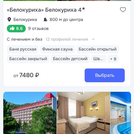
★
«Белокуриха» Белокуриха 4
Белокуриха
800 м до центра
8.6
9 отзывов
С лечением и без
12 профилей лечения
Баня русская
Финская сауна
Бассейн открытый
Бассейн закрытый
Бассейн детский
Шведский стол
+ 9
7480 ₽
Выбрать
от