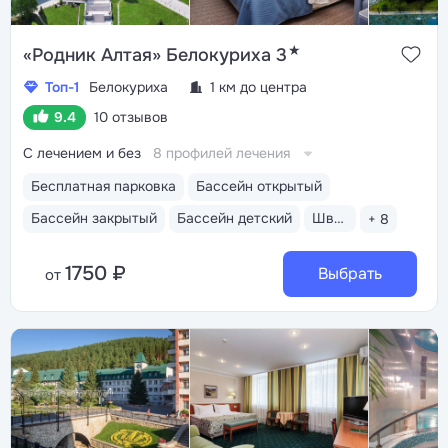
★
«Родник Алтая» Белокуриха 3
Топ-1
Белокуриха
1 км до центра
9.4
10 отзывов
С лечением и без
8 профилей лечения
Бесплатная парковка
Бассейн открытый
Бассейн закрытый
Бассейн детский
Шведский стол
+ 8
1750 ₽
Выбрать
от