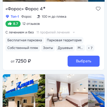
★
«Форос» Форос 4
Топ-1
Форос
100 м до пляжа
8.7
12 отзывов
С лечением и без
11 профилей лечения
Бесплатная парковка
Парковая территория
Собственный пляж
Зонты
Душевые
Медицинский пост
+ 7
7250 ₽
Выбрать
от