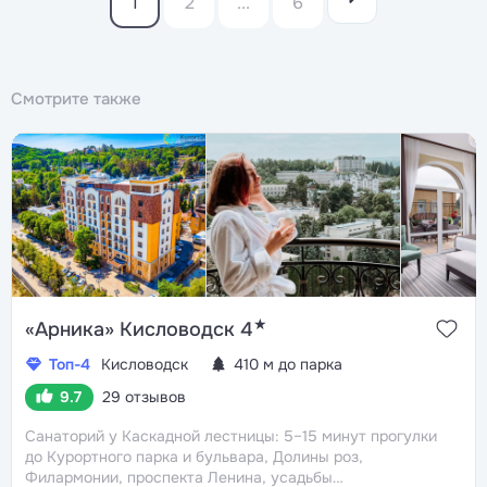
1
2
...
6
Смотрите также
★
«Арника» Кисловодск 4
Топ-4
Кисловодск
410 м до парка
9.7
29 отзывов
Санаторий у Каскадной лестницы: 5–15 минут прогулки
до Курортного парка и бульвара, Долины роз,
Филармонии, проспекта Ленина, усадьбы