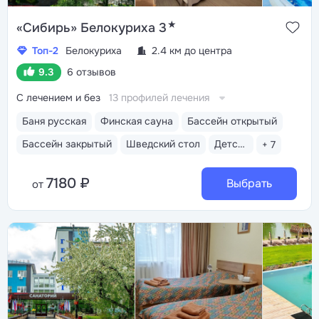
★
«Сибирь» Белокуриха 3
Топ-2
Белокуриха
2.4 км до центра
9.3
6 отзывов
С лечением и без
13 профилей лечения
Баня русская
Финская сауна
Бассейн открытый
Бассейн закрытый
Шведский стол
Детская комната
+ 7
7180 ₽
Выбрать
от