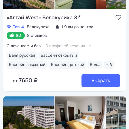
★
«Алтай West» Белокуриха 3
Топ-4
Белокуриха
1.9 км до центра
9.1
8 отзывов
С лечением и без
10 профилей лечения
Баня русская
Бассейн открытый
Бассейн закрытый
Бассейн детский
Водные горки
+ 8
7650 ₽
Выбрать
от