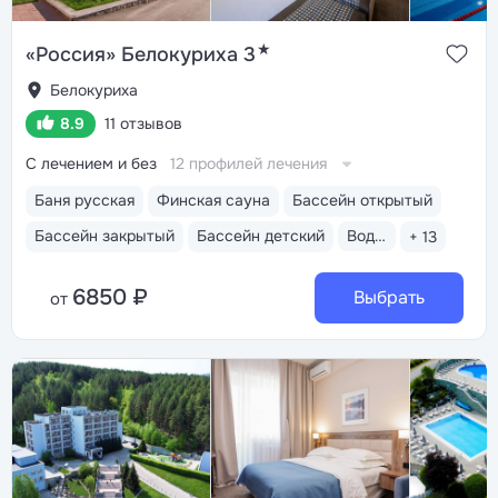
★
«Россия» Белокуриха 3
Белокуриха
8.9
11 отзывов
С лечением и без
12 профилей лечения
Баня русская
Финская сауна
Бассейн открытый
Бассейн закрытый
Бассейн детский
Водные горки
+ 13
6850 ₽
Выбрать
от