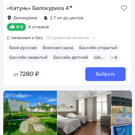
★
«Катунь» Белокуриха 4
Белокуриха
2.7 км до центра
9.0
8 отзывов
С лечением и без
13 профилей лечения
Баня русская
Финская сауна
Бассейн открытый
Бассейн закрытый
Бассейн детский
Шведский стол
+ 8
7280 ₽
Выбрать
от