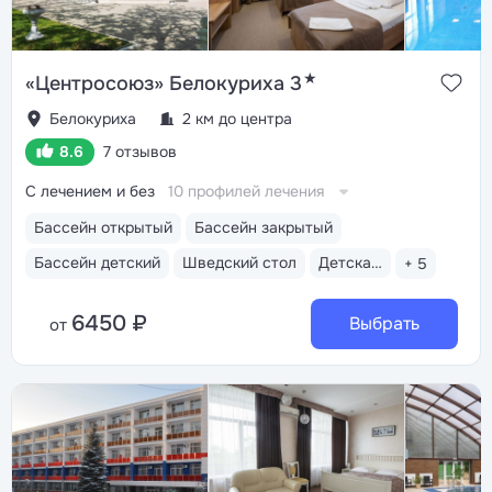
★
«Центросоюз» Белокуриха 3
Белокуриха
2 км до центра
8.6
7 отзывов
С лечением и без
10 профилей лечения
Бассейн открытый
Бассейн закрытый
Бассейн детский
Шведский стол
Детская анимация
+ 5
6450 ₽
Выбрать
от