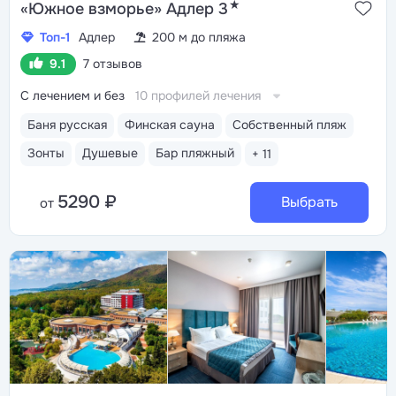
★
«Южное взморье» Адлер 3
Топ-1
Адлер
200 м до пляжа
9.1
7 отзывов
С лечением и без
10 профилей лечения
Баня русская
Финская сауна
Собственный пляж
Зонты
Душевые
Бар пляжный
+ 11
5290 ₽
Выбрать
от