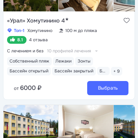
★
«Урал» Хомутинино 4
Топ-1
Хомутинино
100 м до пляжа
8.1
4 отзыва
С лечением и без
10 профилей лечения
Собственный пляж
Лежаки
Зонты
Бассейн открытый
Бассейн закрытый
Бассейн детский
+ 9
6000 ₽
Выбрать
от