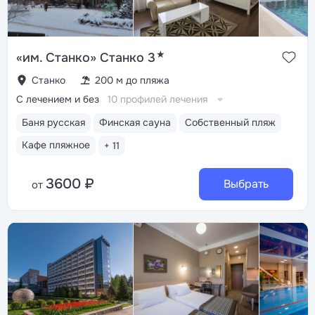
★
«им. Станко» Станко 3
Станко
200 м до пляжа
С лечением и без
10 профилей лечения
Баня русская
Финская сауна
Собственный пляж
Кафе пляжное
+ 11
3600 ₽
Выбрать
от