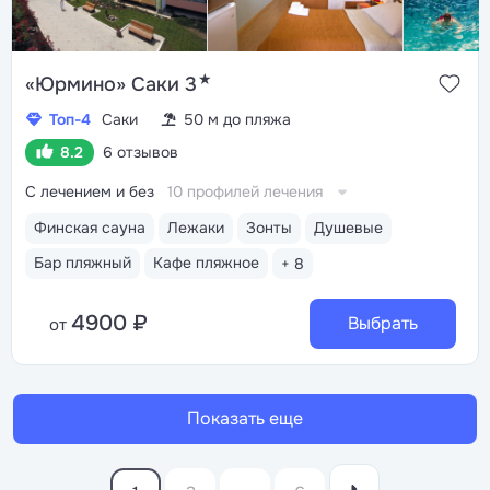
★
«Юрмино» Саки 3
Топ-4
Саки
50 м до пляжа
8.2
6 отзывов
С лечением и без
10 профилей лечения
Финская сауна
Лежаки
Зонты
Душевые
Бар пляжный
Кафе пляжное
+ 8
4900 ₽
Выбрать
от
Показать еще