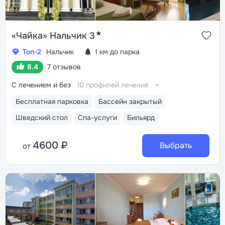
★
«Чайка» Нальчик 3
Топ-2
Нальчик
1 км до парка
8.4
7 отзывов
С лечением и без
10 профилей лечения
Бесплатная парковка
Бассейн закрытый
Шведский стол
Спа-услуги
Бильярд
4600 ₽
Выбрать
от