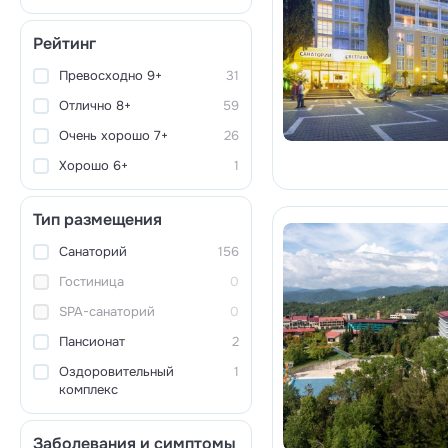
Рейтинг
Превосходно 9+
31
Отлично 8+
59
Очень хорошо 7+
26
Хорошо 6+
1
Тип размещения
Санаторий
156
Гостиница
0
SPA-санаторий
0
Пансионат
2
Оздоровительный
1
комплекс
Заболевания и симптомы