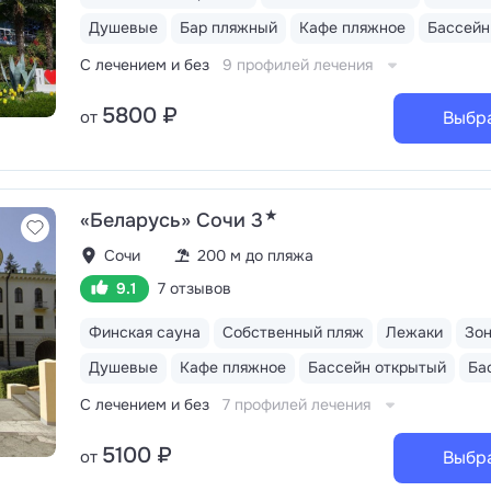
Душевые
Бар пляжный
Кафе пляжное
С лечением и без
9 профилей лечения
5800 ₽
от
Выбр
★
«Беларусь» Сочи 3
Сочи
200 м до пляжа
9.1
7 отзывов
Финская сауна
Собственный пляж
Лежаки
Зо
Душевые
Кафе пляжное
Бассейн открытый
С лечением и без
7 профилей лечения
5100 ₽
от
Выбр