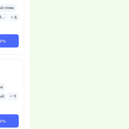
ый пляж
Завтрак «шведский стол»
+ 6
ать
ые
ый
+ 11
ать