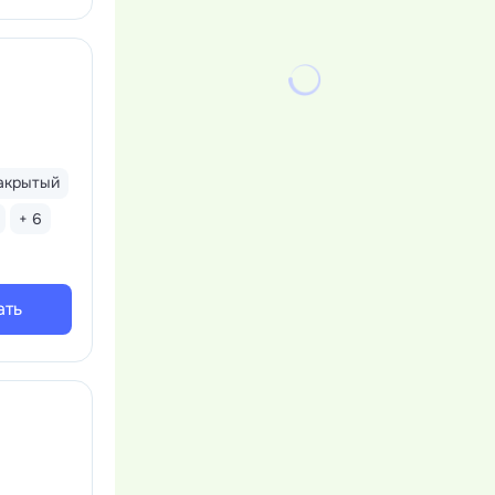
акрытый
+ 6
ать