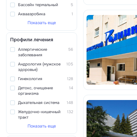
Бассейн термальный
5
Аквааэробика
1
Показать еще
Профили лечения
Аллергические
56
заболевания
Андрология (мужское
105
здоровье)
Гинекология
128
Детокс, очищение
14
организма
Дыхательная система
148
Желудочно-кишечный
132
тракт
Показать еще