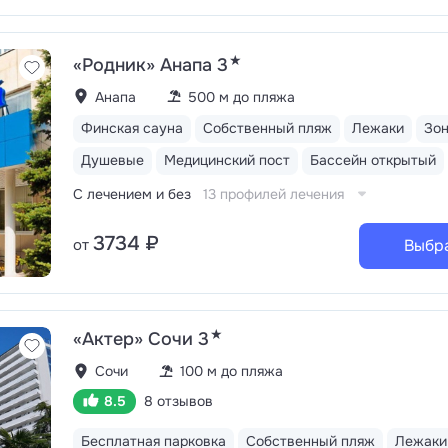
★
«Родник» Анапа 3
Анапа
500 м до пляжа
Финская сауна
Собственный пляж
Лежаки
Зо
Душевые
Медицинский пост
Бассейн открытый
С лечением и без
13 профилей лечения
3734 ₽
от
Выбр
★
«Актер» Сочи 3
Сочи
100 м до пляжа
8.5
8 отзывов
Бесплатная парковка
Собственный пляж
Лежаки