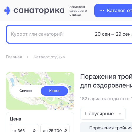
ассистент
Каталог
о
здорового
отдыха
Главная
Каталог отдыха
Поражения тройн
для оздоровлен
Список
Карта
182 варианта отдыха от 
Популярные
Цена
Поражения тройничн
от
₽
до
₽