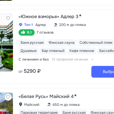
★
«Южное взморье» Адлер 3
Топ-1
Адлер
200 м до пляжа
9.1
7 отзывов
Баня русская
Финская сауна
Собственный пляж
Душевые
Бар пляжный
Кафе пляжное
С лечением и без
10 профилей лечения
5290 ₽
от
Выбр
★
«Белая Русь» Майский 4
Майский
450 м до пляжа
Парковая территория
Баня русская
Финская сау