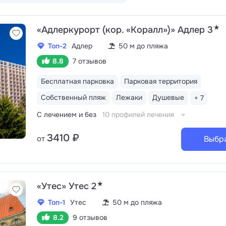
★
«Адлеркурорт (кор. «Коралл»)» Адлер 3
Топ-2
Адлер
50 м до пляжа
8.8
7 отзывов
Бесплатная парковка
Парковая территория
Собственный пляж
Лежаки
Душевые
+ 7
С лечением и без
10 профилей лечения
3410 ₽
от
Выбр
★
«Утес» Утес 2
Топ-1
Утес
50 м до пляжа
8.2
9 отзывов