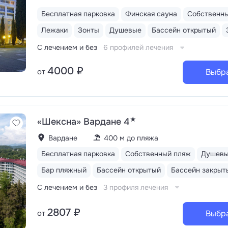
Бесплатная парковка
Финская сауна
Собственн
Лежаки
Зонты
Душевые
Бассейн открытый
С лечением и без
6 профилей лечения
4000 ₽
от
Выбр
★
«Шексна» Вардане 4
Вардане
400 м до пляжа
Бесплатная парковка
Собственный пляж
Душев
Бар пляжный
Бассейн открытый
Бассейн закрыт
С лечением и без
3 профиля лечения
2807 ₽
от
Выбр