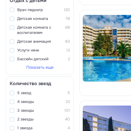
Отдых с детьми
Врач-педиатр
120
Детская комната
78
Детская комната с
68
воспитателем
Детская анимация
83
Услуги няни
12
Бассейн детский
2
Показать еще
Количество звезд
5 звезд
5
4 звезды
32
3 звезды
101
2 звезды
40
1 звезда
4