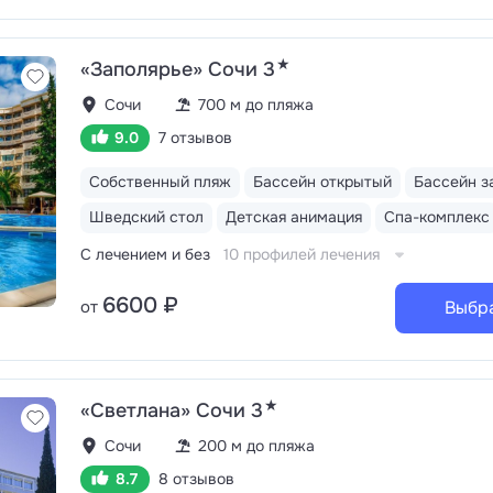
★
«Заполярье» Сочи 3
Сочи
700 м до пляжа
9.0
7 отзывов
Собственный пляж
Бассейн открытый
Бассейн з
Шведский стол
Детская анимация
Спа-комплекс
С лечением и без
10 профилей лечения
6600 ₽
от
Выбр
★
«Светлана» Сочи 3
Сочи
200 м до пляжа
8.7
8 отзывов