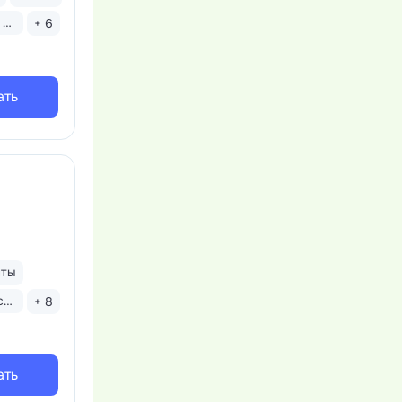
Бассейн закрытый
+ 6
ать
нты
Бассейн закрытый
+ 8
ать