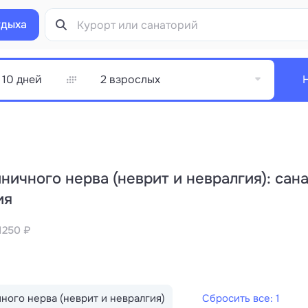
тдыха
2 взрослых
ичного нерва (неврит и невралгия): сан
ия
1250 ₽
ого нерва (неврит и невралгия)
Сбросить все: 1