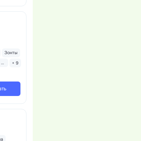
Зонты
Бассейн открытый
+ 9
ать
на