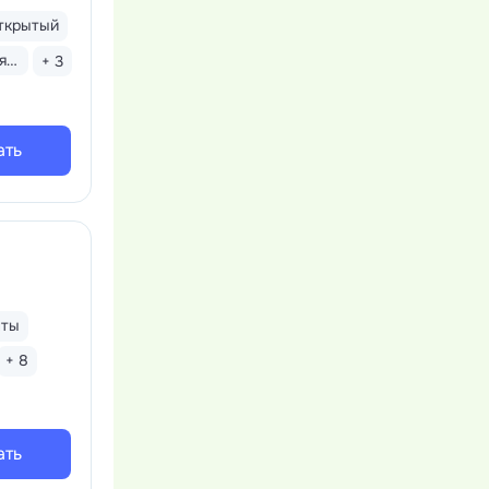
ткрытый
Детская комната
+ 3
ать
нты
+ 8
ать