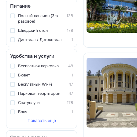
Питание
Полный пансион (3-х
138
разовое)
Шведский стол
178
Диет-зал / Детокс-зал
1
Удобства и услуги
Бесплатная парковка
48
Бювет
1
Бесплатный Wi-Fi
47
Парковая территория
47
Спа-услуги
178
Баня
1
Показать еще