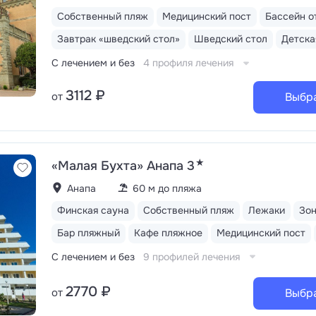
Собственный пляж
Медицинский пост
Бассейн о
Завтрак «шведский стол»
Шведский стол
С лечением и без
4 профиля лечения
3112 ₽
от
Выбр
★
«Малая Бухта» Анапа 3
Анапа
60 м до пляжа
Финская сауна
Собственный пляж
Лежаки
Зо
Бар пляжный
Кафе пляжное
Медицинский пост
С лечением и без
9 профилей лечения
2770 ₽
от
Выбр