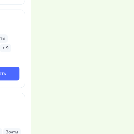
нты
+ 9
ать
Зонты