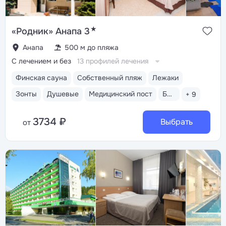
★
«Родник» Анапа 3
Анапа
500 м до пляжа
С лечением и без
13 профилей лечения
Финская сауна
Собственный пляж
Лежаки
Зонты
Душевые
Медицинский пост
Бассейн открытый
+ 9
3734 ₽
Выбрать
от