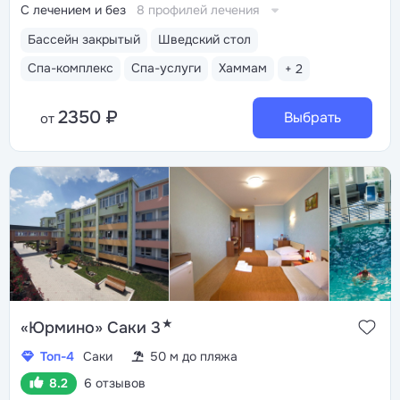
С лечением и без
8 профилей лечения
Бассейн закрытый
Шведский стол
Спа-комплекс
Спа-услуги
Хаммам
+ 2
2350 ₽
Выбрать
от
★
«Юрмино» Саки 3
Топ-4
Саки
50 м до пляжа
8.2
6 отзывов