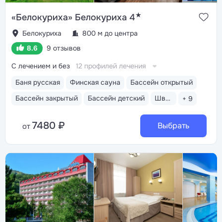
★
«Белокуриха» Белокуриха 4
Белокуриха
800 м до центра
8.6
9 отзывов
С лечением и без
12 профилей лечения
Баня русская
Финская сауна
Бассейн открытый
Бассейн закрытый
Бассейн детский
Шведский стол
+ 9
7480 ₽
Выбрать
от