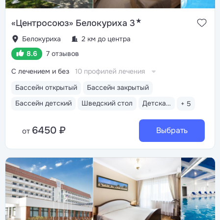
★
«Центросоюз» Белокуриха 3
Белокуриха
2 км до центра
8.6
7 отзывов
С лечением и без
10 профилей лечения
Бассейн открытый
Бассейн закрытый
Бассейн детский
Шведский стол
Детская анимация
+ 5
6450 ₽
Выбрать
от