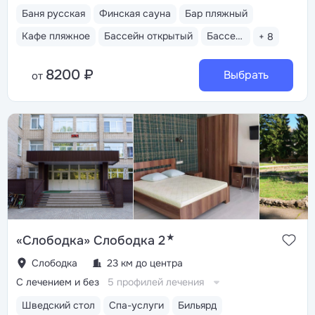
Баня русская
Финская сауна
Бар пляжный
Кафе пляжное
Бассейн открытый
Бассейн закрытый
+ 8
8200 ₽
Выбрать
от
★
«Слободка» Слободка 2
Слободка
23 км до центра
С лечением и без
5 профилей лечения
Шведский стол
Спа-услуги
Бильярд