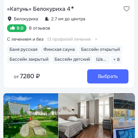
★
«Катунь» Белокуриха 4
Белокуриха
2.7 км до центра
9.0
8 отзывов
С лечением и без
13 профилей лечения
Баня русская
Финская сауна
Бассейн открытый
Бассейн закрытый
Бассейн детский
Шведский стол
+ 8
7280 ₽
Выбрать
от