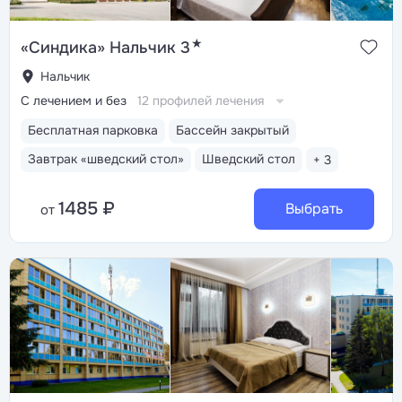
★
«Синдика» Нальчик 3
Нальчик
С лечением и без
12 профилей лечения
Бесплатная парковка
Бассейн закрытый
Завтрак «шведский стол»
Шведский стол
+ 3
1485 ₽
Выбрать
от