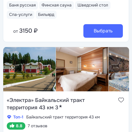
Баня русская
Финская сауна
Шведский стол
Спа-услуги
Бильярд
3150 ₽
Выбрать
от
«Электра» Байкальский тракт
★
территория 43 км 3
Топ-1
Байкальский тракт территория 43 км
8.8
7 отзывов