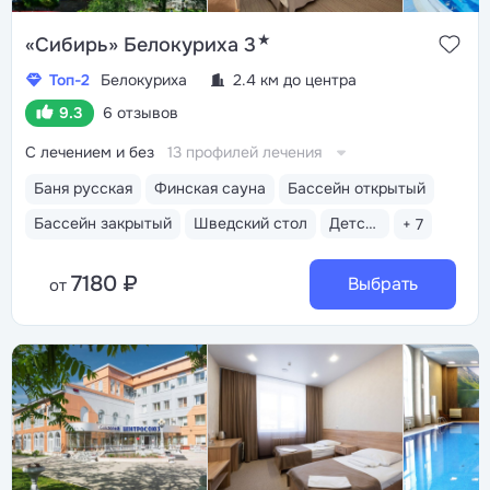
★
«Сибирь» Белокуриха 3
Топ-2
Белокуриха
2.4 км до центра
9.3
6 отзывов
С лечением и без
13 профилей лечения
Баня русская
Финская сауна
Бассейн открытый
Бассейн закрытый
Шведский стол
Детская комната
+ 7
7180 ₽
Выбрать
от