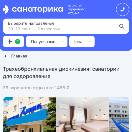
ассистент
здорового
отдыха
Выберите направление
20–29 сент
2 взрослых
Популярные
Цена
1
Главная
Трахеобронхиальная дискинезия: санатории
для оздоровления
39 вариантов отдыха от 1485 ₽