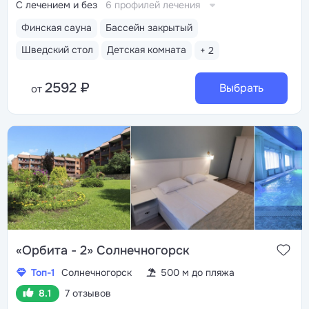
С лечением и без
6 профилей лечения
Финская сауна
Бассейн закрытый
Шведский стол
Детская комната
+ 2
2592 ₽
Выбрать
от
«Орбита - 2» Солнечногорск
Топ-1
Солнечногорск
500 м до пляжа
8.1
7 отзывов