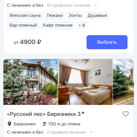
С лечением и без
10 профилей лечения
Финская сауна
Лежаки
Зонты
Душевые
Бар пляжный
Кафе пляжное
+ 8
4900 ₽
Выбрать
от
★
«Русский лес» Березники 3
Березники
700 м до пляжа
С лечением и без
2 профиля лечения