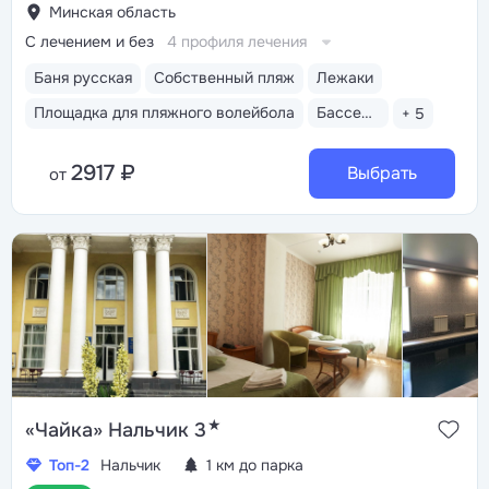
Минская область
С лечением и без
4 профиля лечения
Баня русская
Собственный пляж
Лежаки
Площадка для пляжного волейбола
Бассейн закрытый
+ 5
2917 ₽
Выбрать
от
★
«Чайка» Нальчик 3
Топ-2
Нальчик
1 км до парка