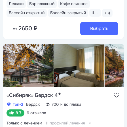
Лежаки
Бар пляжный
Кафе пляжное
Бассейн открытый
Бассейн закрытый
Шведский стол
+ 4
2650 ₽
Выбрать
от
★
«Сибиряк» Бердск 4
Топ-2
Бердск
700 м до пляжа
8.7
6 отзывов
Только с лечением
11 профилей лечения