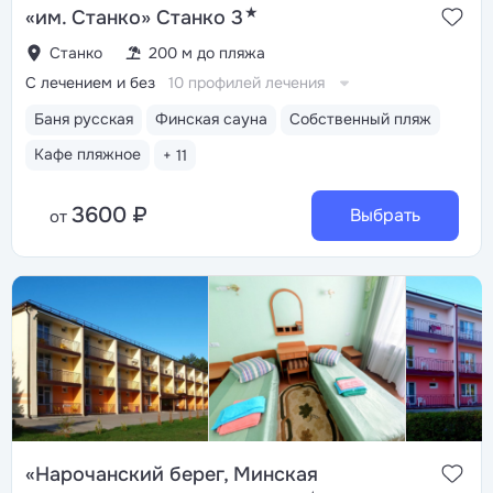
★
«им. Станко» Станко 3
Станко
200 м до пляжа
С лечением и без
10 профилей лечения
Баня русская
Финская сауна
Собственный пляж
Кафе пляжное
+ 11
3600 ₽
Выбрать
от
«Нарочанский берег, Минская