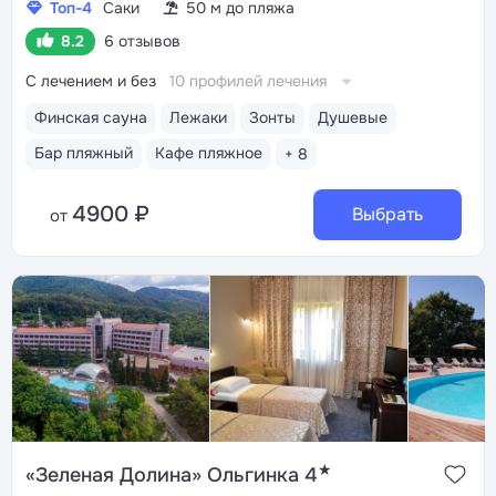
Топ-4
Саки
50 м до пляжа
8.2
6 отзывов
С лечением и без
10 профилей лечения
Финская сауна
Лежаки
Зонты
Душевые
Бар пляжный
Кафе пляжное
+ 8
4900 ₽
Выбрать
от
★
«Зеленая Долина» Ольгинка 4