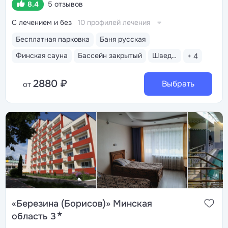
8.4
5 отзывов
С лечением и без
10 профилей лечения
Бесплатная парковка
Баня русская
Финская сауна
Бассейн закрытый
Шведский стол
+ 4
2880 ₽
Выбрать
от
«Березина (Борисов)» Минская
★
область 3