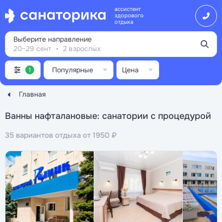
ассистент
здорового
отдыха
Выберите направление
20–29 сент
2 взрослых
Популярные
Цена
1
Главная
Ванны нафталановые: санатории с процедурой
35 вариантов отдыха от 1950 ₽