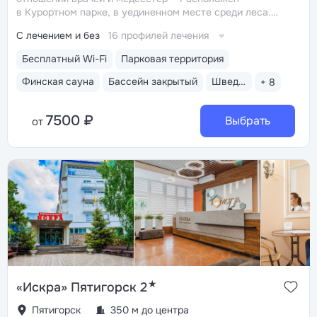
в Курортном парке, в уединенном месте среди леса.
Рядом смотровая площадка. Окна всех номеров
С лечением и без
16 профилей лечения
выходят на лес: тишина, чистый воздух, пение птиц
Удобный выход в Нижний и Верхний парки:
Бесплатный Wi-Fi
Парковая территория
в 15 минутах ходьбы вниз — Стеклянная струя
и Колоннада, вверх — Канатка и Долина роз.
Финская сауна
Бассейн закрытый
Шведский стол
+ 8
От санатория до Курортного бульвара ходит прямой
автобус № 15
Бювет с минеральной водой трех
7500 ₽
курортов: «Нарзан общий» (Кисловодск),
Выбрать
от
«Славяновская» (Железноводск), «Ессентуки-4»
★
«Искра» Пятигорск 2
Пятигорск
350 м до центра