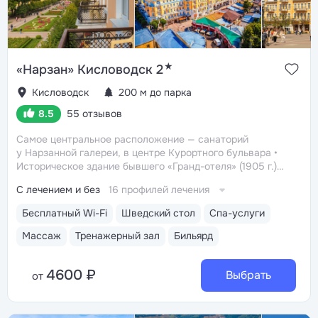
★
«Нарзан» Кисловодск 2
Кисловодск
200 м до парка
8.5
55 отзывов
Самое центральное расположение — санаторий
у Нарзанной галереи, в центре Курортного бульвара
Историческое здание бывшего «Гранд-отеля» (1905 г.),
где останавливались самые известные гости курорта.
С лечением и без
16 профилей лечения
Можно выбрать номер «Люкс», где жил
В. В. Маяковский
Номера с балконами с видом
Бесплатный Wi-Fi
Шведский стол
Спа-услуги
на Курортный бульвар, Нарзанную галерею и старый
Кисловодск
Одна из старейших здравниц
Массаж
Тренажерный зал
Бильярд
Кисловодска с большим клиническим опытом. В 1907
году в здравнице находился физиотерапевтический
4600 ₽
институт «Азау»
Выбрать
от