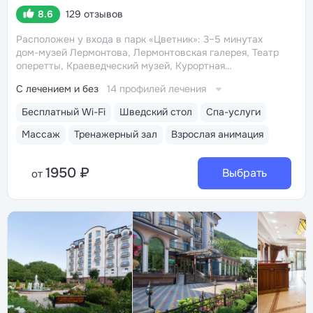
8.6
129 отзывов
Расположен у входа в парк «Цветник»: 3–5 минутах
дом-музей Лермонтова, Лермонтовская галерея, Театр
оперетты, Краеведческий музей, Курортная
поликлиника им. Н.И. Пирогова
Центральная
С лечением и без
14 профилей лечения
питьевая галерея Пятигорска с тремя видами
минеральных источников № 2, № 17,
Бесплатный Wi-Fi
Шведский стол
Спа-услуги
«Красноармейский» в трех минутах ходьбы
Большой
выбор программ пребывания: без лечения, с базовым
Массаж
Тренажерный зал
Взрослая анимация
или расширенным лечением, с питанием или без
Часть номеров прошла реновацию в 2023–2024 годах.
1950 ₽
Гости отмечают, что в номерах чисто, мебель новая.
Выбрать
от
Во всех номера установлены кондиционеры