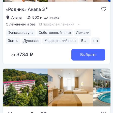
★
«Родник» Анапа 3
Анапа
500 м до пляжа
С лечением и без
13 профилей лечения
Финская сауна
Собственный пляж
Лежаки
Зонты
Душевые
Медицинский пост
Бассейн открытый
+ 9
3734 ₽
Выбрать
от
★