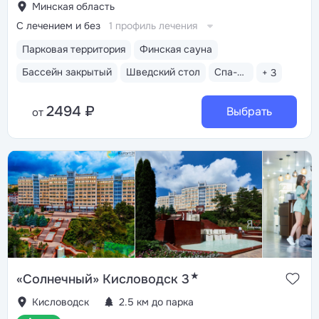
Минская область
С лечением и без
1 профиль лечения
Парковая территория
Финская сауна
Бассейн закрытый
Шведский стол
Спа-комплекс
+ 3
2494 ₽
Выбрать
от
★
«Солнечный» Кисловодск 3
Кисловодск
2.5 км до парка