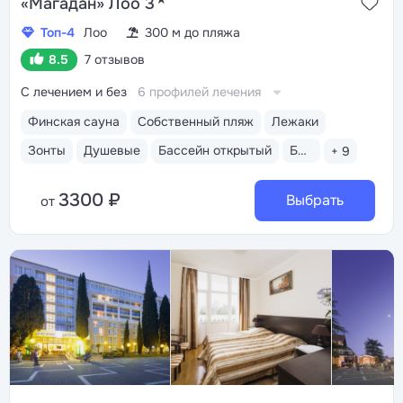
«Магадан» Лоо 3
Топ-4
Лоо
300 м до пляжа
8.5
7 отзывов
С лечением и без
6 профилей лечения
Финская сауна
Собственный пляж
Лежаки
Зонты
Душевые
Бассейн открытый
Бассейн закрытый
+ 9
3300 ₽
Выбрать
от