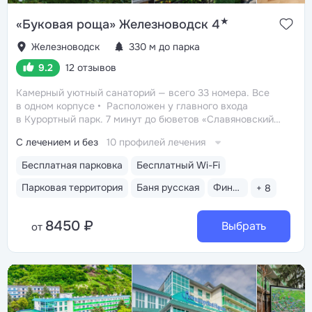
★
«Буковая роща» Железноводск 4
Железноводск
330 м до парка
9.2
12 отзывов
Камерный уютный санаторий — всего 33 номера. Все
в одном корпусе
Расположен у главного входа
в Курортный парк. 7 минут до бюветов «Славяновский»
и «Смирновский», Каскадной лестницы, 15 минут
С лечением и без
10 профилей лечения
до озера 30’ка
Английские балконы во всех номерах
с панорамным видом на горы, парк, курортную зону
Бесплатная парковка
Бесплатный Wi-Fi
Свой бювет с минеральной водой «Славяновская»
Парковая территория
Баня русская
Финская сауна
+ 8
8450 ₽
Выбрать
от