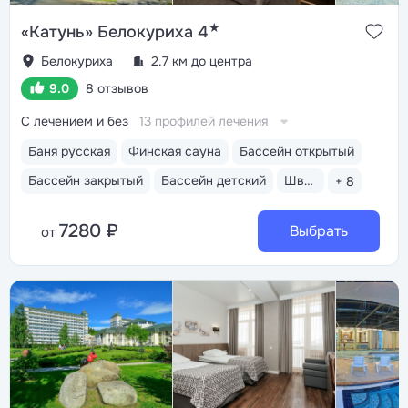
★
«Катунь» Белокуриха 4
Белокуриха
2.7 км до центра
9.0
8 отзывов
С лечением и без
13 профилей лечения
Баня русская
Финская сауна
Бассейн открытый
Бассейн закрытый
Бассейн детский
Шведский стол
+ 8
7280 ₽
Выбрать
от