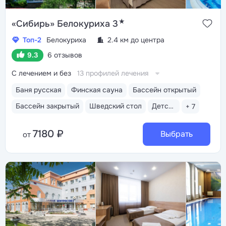
★
«Сибирь» Белокуриха 3
Топ-2
Белокуриха
2.4 км до центра
9.3
6 отзывов
С лечением и без
13 профилей лечения
Баня русская
Финская сауна
Бассейн открытый
Бассейн закрытый
Шведский стол
Детская комната
+ 7
7180 ₽
Выбрать
от