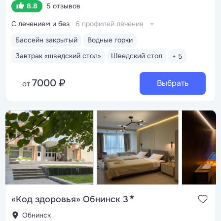
8.8
5 отзывов
С лечением и без
6 профилей лечения
Бассейн закрытый
Водные горки
Завтрак «шведский стол»
Шведский стол
+ 5
7000 ₽
Выбрать
от
★
«Код здоровья» Обнинск 3
Обнинск