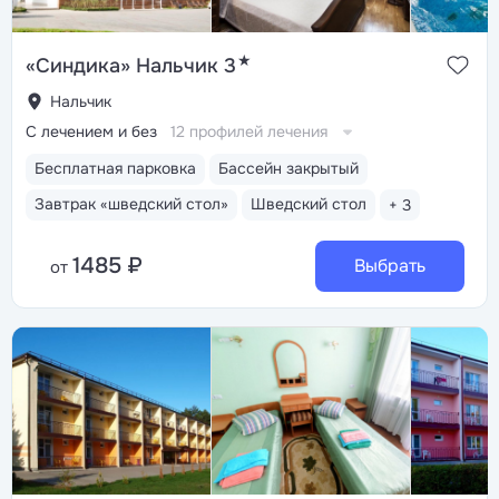
★
«Синдика» Нальчик 3
Нальчик
С лечением и без
12 профилей лечения
Бесплатная парковка
Бассейн закрытый
Завтрак «шведский стол»
Шведский стол
+ 3
1485 ₽
Выбрать
от