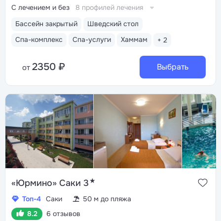
С лечением и без
8 профилей лечения
Бассейн закрытый
Шведский стол
Спа-комплекс
Спа-услуги
Хаммам
+ 2
2350 ₽
Выбрать
от
★
«Юрмино» Саки 3
Топ-4
Саки
50 м до пляжа
8.2
6 отзывов