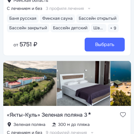
Минская область
С лечением и без
3 профиля лечения
Баня русская
Финская сауна
Бассейн открытый
Бассейн закрытый
Бассейн детский
Шведский стол
+ 9
5751 ₽
Выбрать
от
★
«Якты-Куль» Зеленая поляна 3
Зеленая поляна
300 м до пляжа
С лечением и без
9 профилей лечения