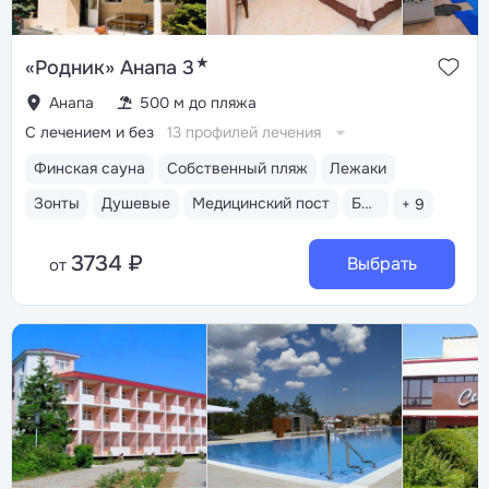
★
«Родник» Анапа 3
Анапа
500 м до пляжа
С лечением и без
13 профилей лечения
Финская сауна
Собственный пляж
Лежаки
Зонты
Душевые
Медицинский пост
Бассейн открытый
+ 9
3734 ₽
Выбрать
от