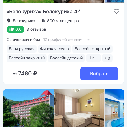
★
«Белокуриха» Белокуриха 4
Белокуриха
800 м до центра
8.6
9 отзывов
С лечением и без
12 профилей лечения
Баня русская
Финская сауна
Бассейн открытый
Бассейн закрытый
Бассейн детский
Шведский стол
+ 9
7480 ₽
Выбрать
от