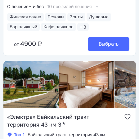
С лечением и без
10 профилей лечения
Финская сауна
Лежаки
Зонты
Душевые
Бар пляжный
Кафе пляжное
+ 8
4900 ₽
Выбрать
от
«Электра» Байкальский тракт
★
территория 43 км 3
Топ-1
Байкальский тракт территория 43 км