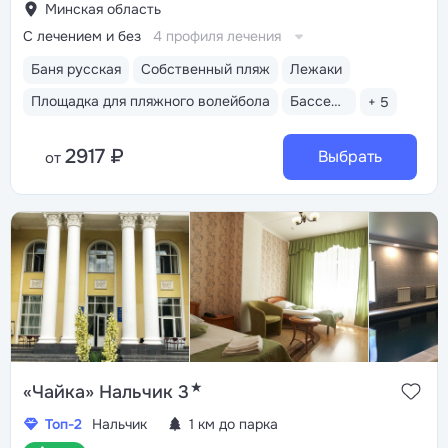
Минская область
С лечением и без
4 профиля лечения
Баня русская
Собственный пляж
Лежаки
Площадка для пляжного волейбола
Бассейн закрытый
+ 5
2917 ₽
Выбрать
от
★
«Чайка» Нальчик 3
Топ-2
Нальчик
1 км до парка