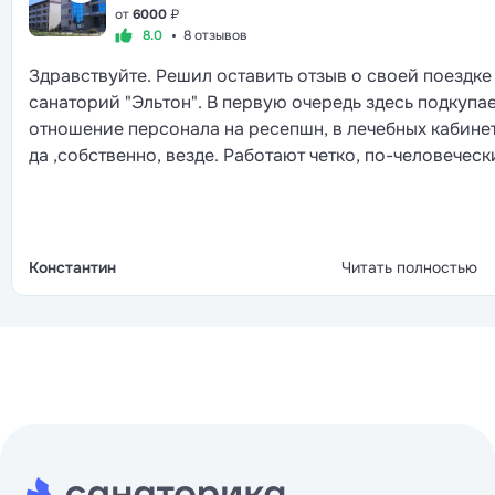
от
6000
₽
8.0
8 отзывов
Здравствуйте. Решил оставить отзыв о своей поездке
санаторий "Эльтон". В первую очередь здесь подкупа
отношение персонала на ресепшн, в лечебных кабинет
да ,собственно, везде. Работают четко, по-человеческ
хотя дозвониться до администраторов почти
невозможно. Приятно, что за территорией следят даж
такую жару, спасибо озеленителям. В столовой супы
хорошие, но к основным блюдам нужно привыкать,
Константин
Читать полностью
порции по началу показались скромными. В целом вс
чисто, зелено и располагает к спокойному отдыху.