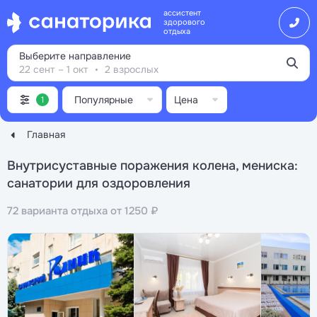
ассистент
здорового
отдыха
Выберите направление
22 сент – 1 окт
2 взрослых
Популярные
Цена
1
Главная
Внутрисуставные поражения колена, мениска:
санатории для оздоровления
72 варианта отдыха от 1250 ₽