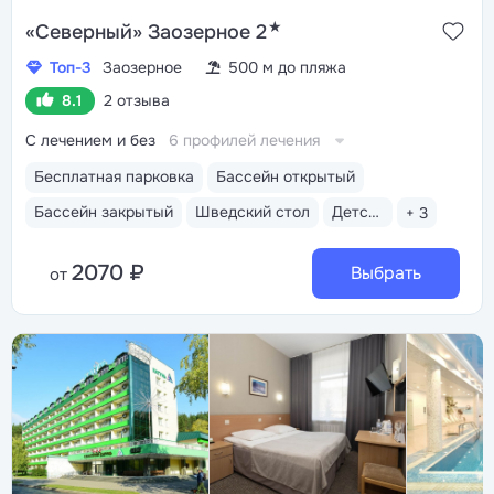
★
«Северный» Заозерное 2
Топ-3
Заозерное
500 м до пляжа
8.1
2 отзыва
С лечением и без
6 профилей лечения
Бесплатная парковка
Бассейн открытый
Бассейн закрытый
Шведский стол
Детская комната
+ 3
2070 ₽
Выбрать
от