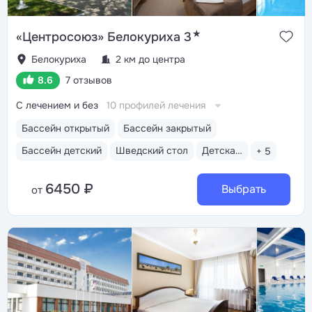
★
«Центросоюз» Белокуриха 3
Белокуриха
2 км до центра
8.6
7 отзывов
С лечением и без
10 профилей лечения
Бассейн открытый
Бассейн закрытый
Бассейн детский
Шведский стол
Детская анимация
+ 5
6450 ₽
Выбрать
от