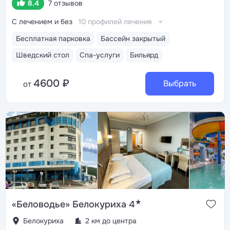
8.4
7 отзывов
С лечением и без
10 профилей лечения
Бесплатная парковка
Бассейн закрытый
Шведский стол
Спа-услуги
Бильярд
4600 ₽
Выбрать
от
★
«Беловодье» Белокуриха 4
Белокуриха
2 км до центра