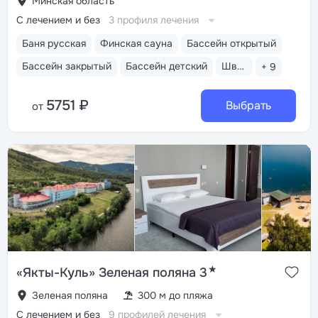
Минская область
С лечением и без
3 профиля лечения
Баня русская
Финская сауна
Бассейн открытый
Бассейн закрытый
Бассейн детский
Шведский стол
+ 9
5751 ₽
Выбрать
от
★
«Якты-Куль» Зеленая поляна 3
Зеленая поляна
300 м до пляжа
С лечением и без
9 профилей лечения