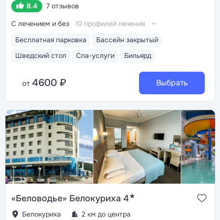
8.4
7 отзывов
С лечением и без
10 профилей лечения
Бесплатная парковка
Бассейн закрытый
Шведский стол
Спа-услуги
Бильярд
4600 ₽
Выбрать
от
★
«Беловодье» Белокуриха 4
Белокуриха
2 км до центра