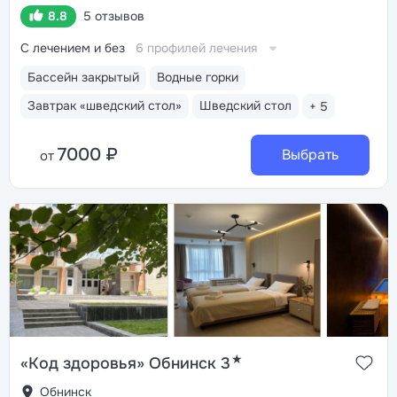
8.8
5 отзывов
С лечением и без
6 профилей лечения
Бассейн закрытый
Водные горки
Завтрак «шведский стол»
Шведский стол
+ 5
7000 ₽
Выбрать
от
★
«Код здоровья» Обнинск 3
Обнинск