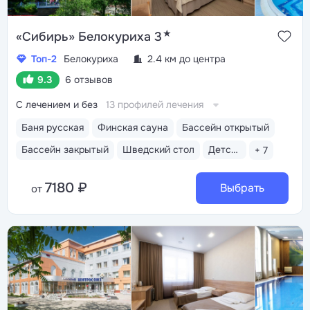
★
«Сибирь» Белокуриха 3
Топ-2
Белокуриха
2.4 км до центра
9.3
6 отзывов
С лечением и без
13 профилей лечения
Баня русская
Финская сауна
Бассейн открытый
Бассейн закрытый
Шведский стол
Детская комната
+ 7
7180 ₽
Выбрать
от