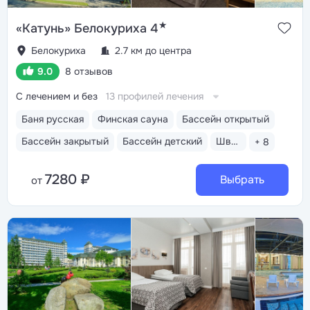
★
«Катунь» Белокуриха 4
Белокуриха
2.7 км до центра
9.0
8 отзывов
С лечением и без
13 профилей лечения
Баня русская
Финская сауна
Бассейн открытый
Бассейн закрытый
Бассейн детский
Шведский стол
+ 8
7280 ₽
Выбрать
от