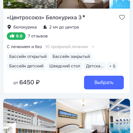
★
«Центросоюз» Белокуриха 3
Белокуриха
2 км до центра
8.6
7 отзывов
С лечением и без
10 профилей лечения
Бассейн открытый
Бассейн закрытый
Бассейн детский
Шведский стол
Детская анимация
+ 5
6450 ₽
Выбрать
от