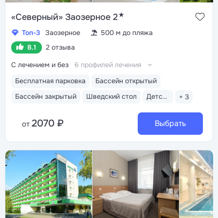
★
«Северный» Заозерное 2
Топ-3
Заозерное
500 м до пляжа
8.1
2 отзыва
С лечением и без
6 профилей лечения
Бесплатная парковка
Бассейн открытый
Бассейн закрытый
Шведский стол
Детская комната
+ 3
2070 ₽
Выбрать
от