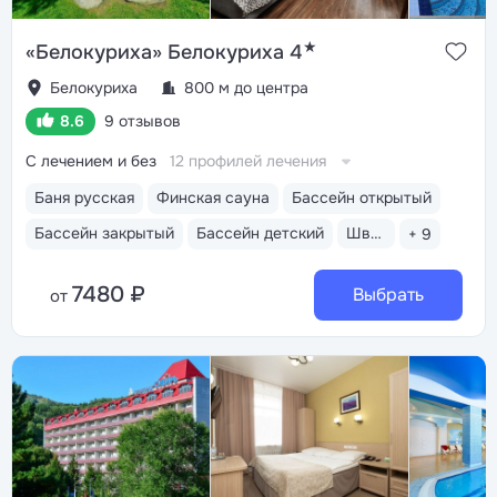
★
«Белокуриха» Белокуриха 4
Белокуриха
800 м до центра
8.6
9 отзывов
С лечением и без
12 профилей лечения
Баня русская
Финская сауна
Бассейн открытый
Бассейн закрытый
Бассейн детский
Шведский стол
+ 9
7480 ₽
Выбрать
от