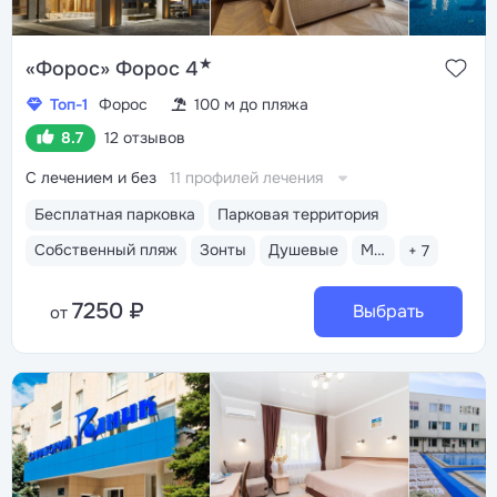
★
«Форос» Форос 4
Топ-1
Форос
100 м до пляжа
8.7
12 отзывов
С лечением и без
11 профилей лечения
Бесплатная парковка
Парковая территория
Собственный пляж
Зонты
Душевые
Медицинский пост
+ 7
7250 ₽
Выбрать
от