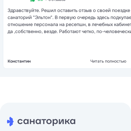
Здравствуйте. Решил оставить отзыв о своей поездке
санаторий "Эльтон". В первую очередь здесь подкупа
отношение персонала на ресепшн, в лечебных кабинет
да ,собственно, везде. Работают четко, по-человеческ
хотя дозвониться до администраторов почти
невозможно. Приятно, что за территорией следят даж
такую жару, спасибо озеленителям. В столовой супы
хорошие, но к основным блюдам нужно привыкать,
Константин
Читать полностью
порции по началу показались скромными. В целом вс
чисто, зелено и располагает к спокойному отдыху.