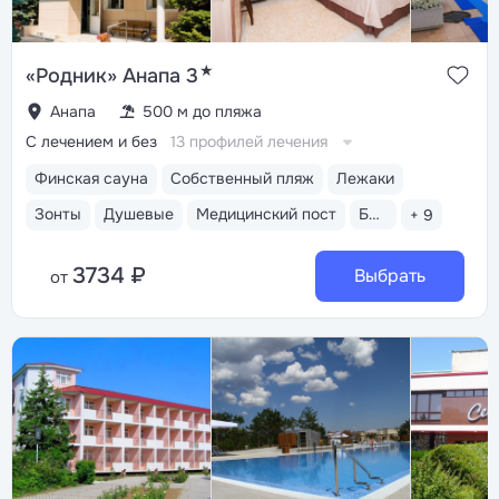
★
«Родник» Анапа 3
Анапа
500 м до пляжа
С лечением и без
13 профилей лечения
Финская сауна
Собственный пляж
Лежаки
Зонты
Душевые
Медицинский пост
Бассейн открытый
+ 9
3734 ₽
Выбрать
от