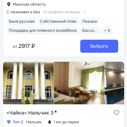
Минская область
С лечением и без
4 профиля лечения
Баня русская
Собственный пляж
Лежаки
Площадка для пляжного волейбола
Бассейн закрытый
+ 5
2917 ₽
Выбрать
от
★
«Чайка» Нальчик 3
Топ-2
Нальчик
1 км до парка