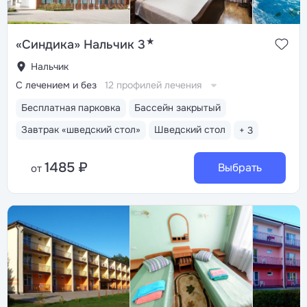
★
«Синдика» Нальчик 3
Нальчик
С лечением и без
12 профилей лечения
Бесплатная парковка
Бассейн закрытый
Завтрак «шведский стол»
Шведский стол
+ 3
1485 ₽
Выбрать
от