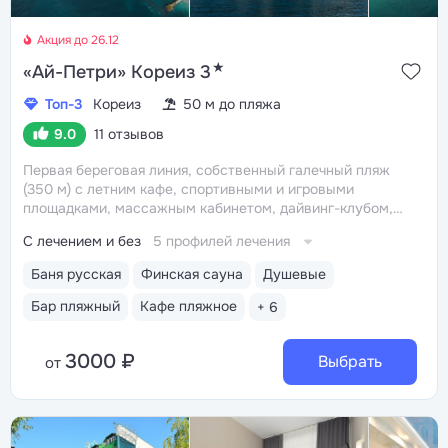
Акция до 26.12
★
«Ай-Петри» Кореиз 3
Топ-3
Кореиз
50 м до пляжа
9.0
11 отзывов
Первая береговая линия, собственный галечный пляж
(350 м) с летним кафе, спортивными и игровыми
площадками, массажным кабинетом, дайвинг-клубом,
кабинками и душевыми
Удобное расположение: 5–15
С лечением и без
5 профилей лечения
минут до Мисхорского парка и нижней станции
канатной дороги, откуда открывается живописный вид
Баня русская
Финская сауна
Душевые
на Ялтинское побережье, густой сосновый лес
и горные склоны с папоротниками, виноградники
Бар пляжный
Кафе пляжное
+ 6
Массандры
Трёхразовое питание «шведский стол».
В зале есть кофемашины. Отдельный ресторан для
3000 ₽
гостей номеров «Джуниор Сюит», «Люкс»
Выбрать
от
и «Апартаменты». На пляже работает кафе «Морское»
с открытой террасой и бистро «Весна»
Акватермальный комплекс: крытый бассейн 196
кв.м. с противотоком и комплексом гидромассажных