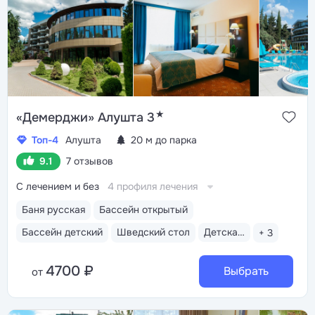
★
«Демерджи» Алушта 3
Топ-4
Алушта
20 м до парка
9.1
7 отзывов
С лечением и без
4 профиля лечения
Баня русская
Бассейн открытый
Бассейн детский
Шведский стол
Детская анимация
+ 3
4700 ₽
Выбрать
от