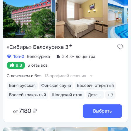
★
«Сибирь» Белокуриха 3
Топ-2
Белокуриха
2.4 км до центра
9.3
6 отзывов
С лечением и без
13 профилей лечения
Баня русская
Финская сауна
Бассейн открытый
Бассейн закрытый
Шведский стол
Детская комната
+ 7
7180 ₽
Выбрать
от