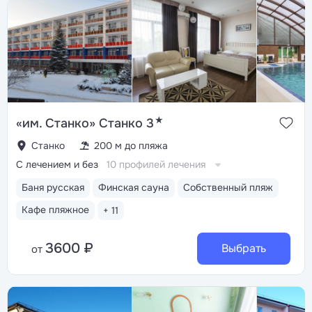
★
«им. Станко» Станко 3
Станко
200 м до пляжа
С лечением и без
10 профилей лечения
Баня русская
Финская сауна
Собственный пляж
Кафе пляжное
+ 11
3600 ₽
Выбрать
от