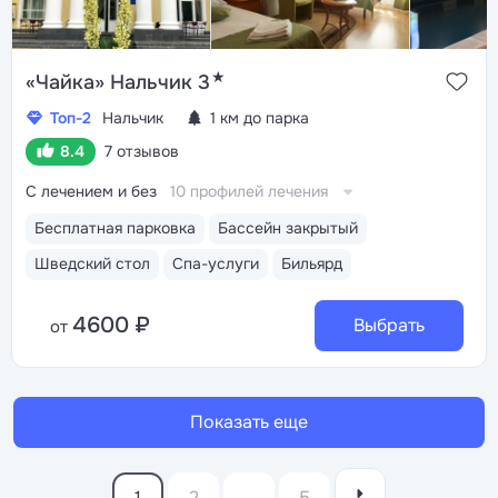
★
«Чайка» Нальчик 3
Топ-2
Нальчик
1 км до парка
8.4
7 отзывов
С лечением и без
10 профилей лечения
Бесплатная парковка
Бассейн закрытый
Шведский стол
Спа-услуги
Бильярд
4600 ₽
Выбрать
от
Показать еще
1
2
...
5