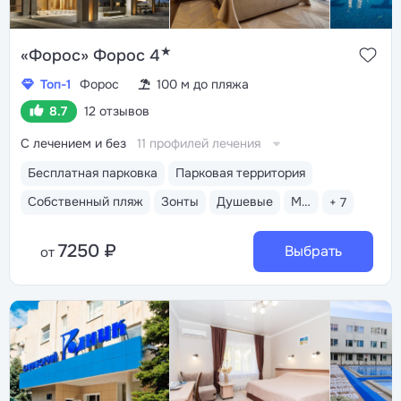
★
«Форос» Форос 4
Топ-1
Форос
100 м до пляжа
8.7
12 отзывов
С лечением и без
11 профилей лечения
Бесплатная парковка
Парковая территория
Собственный пляж
Зонты
Душевые
Медицинский пост
+ 7
7250 ₽
Выбрать
от