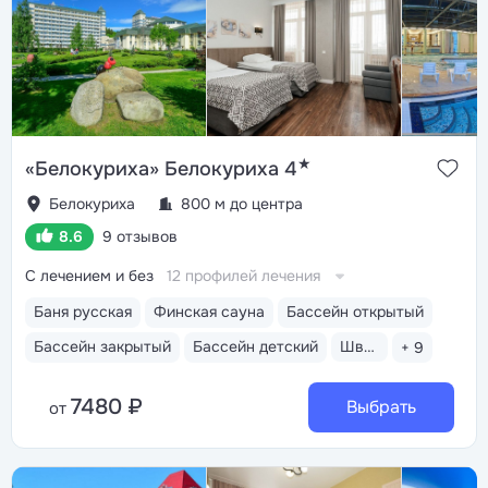
★
«Белокуриха» Белокуриха 4
Белокуриха
800 м до центра
8.6
9 отзывов
С лечением и без
12 профилей лечения
Баня русская
Финская сауна
Бассейн открытый
Бассейн закрытый
Бассейн детский
Шведский стол
+ 9
7480 ₽
Выбрать
от