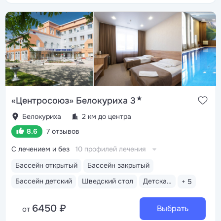
★
«Центросоюз» Белокуриха 3
Белокуриха
2 км до центра
8.6
7 отзывов
С лечением и без
10 профилей лечения
Бассейн открытый
Бассейн закрытый
Бассейн детский
Шведский стол
Детская анимация
+ 5
6450 ₽
Выбрать
от