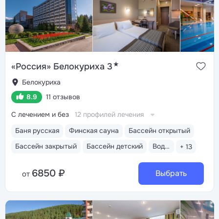
★
«Россия» Белокуриха 3
Белокуриха
8.9
11 отзывов
С лечением и без
12 профилей лечения
Баня русская
Финская сауна
Бассейн открытый
Бассейн закрытый
Бассейн детский
Водные горки
+ 13
6850 ₽
Выбрать
от