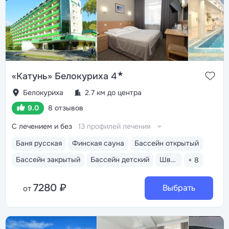
установок, русская баня, финская и инфракрасная
сауны, хаммам, ледяная купель
★
«Катунь» Белокуриха 4
Белокуриха
2.7 км до центра
9.0
8 отзывов
С лечением и без
13 профилей лечения
Баня русская
Финская сауна
Бассейн открытый
Бассейн закрытый
Бассейн детский
Шведский стол
+ 8
7280 ₽
Выбрать
от