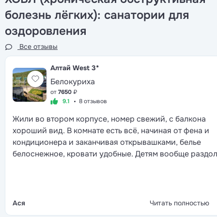
болезнь лёгких): санатории для
оздоровления
Все отзывы
Алтай West
3*
Белокуриха
от
7650
₽
9.1
8 отзывов
Жили во втором корпусе, номер свежий, с балкона
хороший вид. В комнате есть всё, начиная от фена и
кондиционера и заканчивая открывашками, белье
белоснежное, кровати удобные. Детям вообще раздол
на улице площадка, внутри здания своя игровая.
Взрослые в основном играли в шахматы, смотрели ки
плавали в уличном бассейне, по вечерам танцевали в
ресторане под караоке. Кормят стандартно для
Ася
Читать полностью
санатория, но выбор блюд всегда есть, каждый найдёт