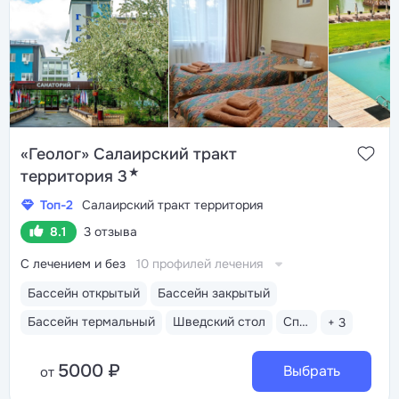
«Геолог» Салаирский тракт
★
территория 3
Топ-2
Салаирский тракт территория
8.1
3 отзыва
С лечением и без
10 профилей лечения
Бассейн открытый
Бассейн закрытый
Бассейн термальный
Шведский стол
Спа-услуги
+ 3
5000 ₽
Выбрать
от