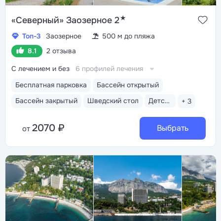
★
«Северный» Заозерное 2
Топ-3
Заозерное
500 м до пляжа
8.1
2 отзыва
С лечением и без
6 профилей лечения
Бесплатная парковка
Бассейн открытый
Бассейн закрытый
Шведский стол
Детская комната
+ 3
2070 ₽
Выбрать
от