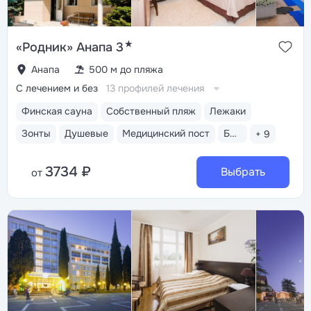
★
«Родник» Анапа 3
Анапа
500 м до пляжа
С лечением и без
13 профилей лечения
Финская сауна
Собственный пляж
Лежаки
Зонты
Душевые
Медицинский пост
Бассейн открытый
+ 9
3734 ₽
Выбрать
от