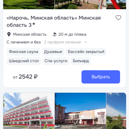
«Нарочь, Минская область» Минская
★
область 3
Минская область
20 м до пляжа
С лечением и без
2 профиля лечения
Финская сауна
Душевые
Бассейн закрытый
Шведский стол
Спа-услуги
Бильярд
2542 ₽
Выбрать
от