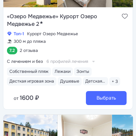
«Озеро Медвежье» Курорт Озеро
★
Медвежье 2
Топ-1
Курорт Озеро Медвежье
300 м до пляжа
7.2
2 отзыва
С лечением и без
6 профилей лечения
Собственный пляж
Лежаки
Зонты
Десткая игровая зона
Душевые
Детская площадка на пляже
+ 3
1600 ₽
Выбрать
от