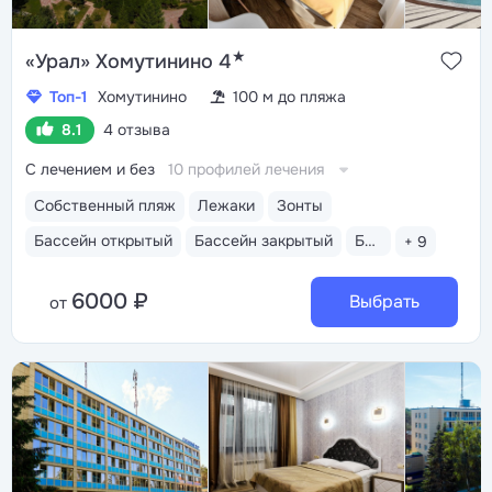
★
«Урал» Хомутинино 4
Топ-1
Хомутинино
100 м до пляжа
8.1
4 отзыва
С лечением и без
10 профилей лечения
Собственный пляж
Лежаки
Зонты
Бассейн открытый
Бассейн закрытый
Бассейн детский
+ 9
6000 ₽
Выбрать
от