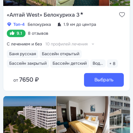
★
«Алтай West» Белокуриха 3
Топ-4
Белокуриха
1.9 км до центра
9.1
8 отзывов
С лечением и без
10 профилей лечения
Баня русская
Бассейн открытый
Бассейн закрытый
Бассейн детский
Водные горки
+ 8
7650 ₽
Выбрать
от