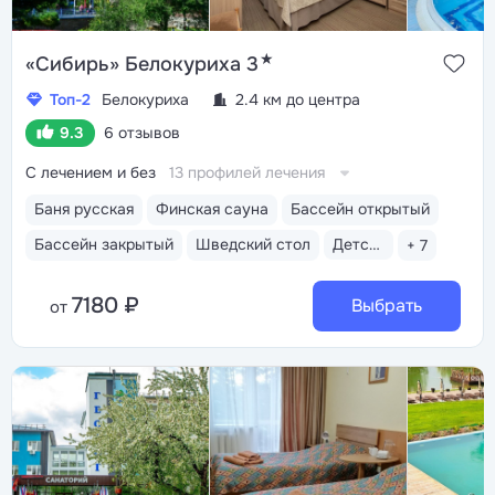
★
«Сибирь» Белокуриха 3
Топ-2
Белокуриха
2.4 км до центра
9.3
6 отзывов
С лечением и без
13 профилей лечения
Баня русская
Финская сауна
Бассейн открытый
Бассейн закрытый
Шведский стол
Детская комната
+ 7
7180 ₽
Выбрать
от