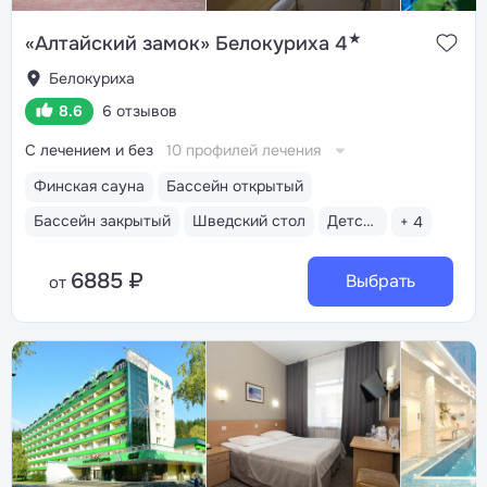
★
«Алтайский замок» Белокуриха 4
Белокуриха
8.6
6 отзывов
С лечением и без
10 профилей лечения
Финская сауна
Бассейн открытый
Бассейн закрытый
Шведский стол
Детская анимация
+ 4
6885 ₽
Выбрать
от