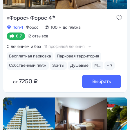
★
«Форос» Форос 4
Топ-1
Форос
100 м до пляжа
8.7
12 отзывов
С лечением и без
11 профилей лечения
Бесплатная парковка
Парковая территория
Собственный пляж
Зонты
Душевые
Медицинский пост
+ 7
7250 ₽
Выбрать
от