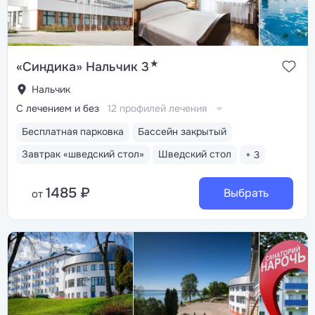
★
«Синдика» Нальчик 3
Нальчик
С лечением и без
12 профилей лечения
Бесплатная парковка
Бассейн закрытый
Завтрак «шведский стол»
Шведский стол
+ 3
1485 ₽
Выбрать
от