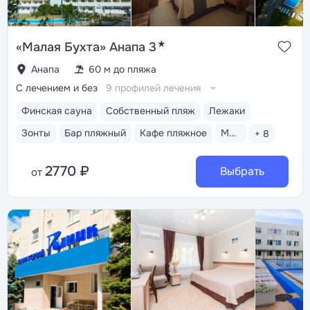
★
«Малая Бухта» Анапа 3
Анапа
60 м до пляжа
С лечением и без
9 профилей лечения
Финская сауна
Собственный пляж
Лежаки
Зонты
Бар пляжный
Кафе пляжное
Медицинский пост
+ 8
2770 ₽
Выбрать
от