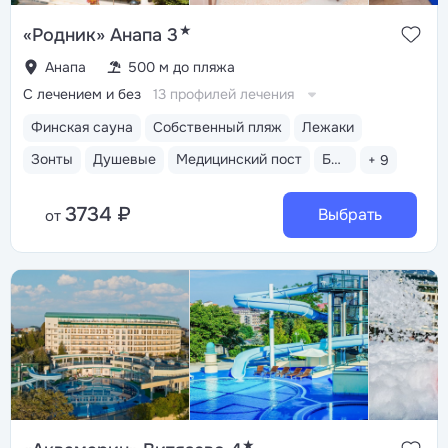
★
«Родник» Анапа 3
Анапа
500 м до пляжа
С лечением и без
13 профилей лечения
Финская сауна
Собственный пляж
Лежаки
Зонты
Душевые
Медицинский пост
Бассейн открытый
+ 9
3734 ₽
Выбрать
от
★