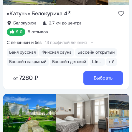
★
«Катунь» Белокуриха 4
Белокуриха
2.7 км до центра
9.0
8 отзывов
С лечением и без
13 профилей лечения
Баня русская
Финская сауна
Бассейн открытый
Бассейн закрытый
Бассейн детский
Шведский стол
+ 8
7280 ₽
Выбрать
от