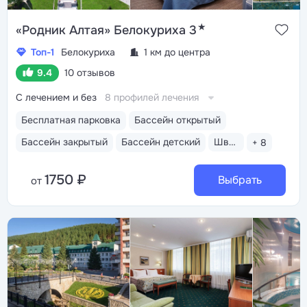
★
«Родник Алтая» Белокуриха 3
Топ-1
Белокуриха
1 км до центра
9.4
10 отзывов
С лечением и без
8 профилей лечения
Бесплатная парковка
Бассейн открытый
Бассейн закрытый
Бассейн детский
Шведский стол
+ 8
1750 ₽
Выбрать
от