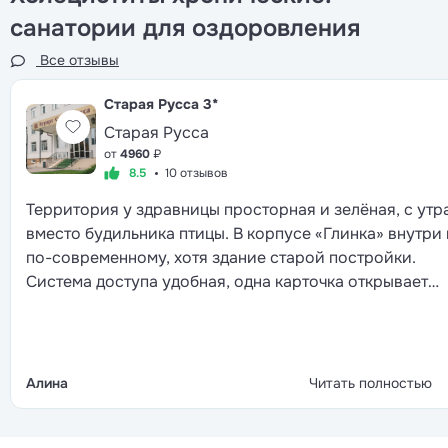
санатории для оздоровления
Все отзывы
Старая Русса
3*
Старая Русса
от
4960
₽
8.5
10 отзывов
Территория у здравницы просторная и зелёная, с утр
вместо будильника птицы. В корпусе «Глинка» внутри
по-современному, хотя здание старой постройки.
Система доступа удобная, одна карточка открывает
двери, включает свет и даёт проход в другие корпуса.
столовой шведский стол с большим выбором, многим
зарубежным отелям такая подача и не снилась. Лечен
стандартное, после осмотра врача назначают
Алина
Читать полностью
процедуры, всё успеваешь пройти до обеда. Вечером 
фонтана выступают артисты, потом дискотека, так что