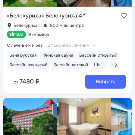
★
«Белокуриха» Белокуриха 4
Белокуриха
800 м до центра
8.6
9 отзывов
С лечением и без
12 профилей лечения
Баня русская
Финская сауна
Бассейн открытый
Бассейн закрытый
Бассейн детский
Шведский стол
+ 9
7480 ₽
Выбрать
от