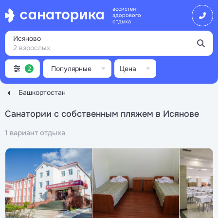
ассистент
здорового
отдыха
Исяново
2 взрослых
Популярные
Цена
2
Башкортостан
Санатории с собственным пляжем в Исянове
1 вариант отдыха