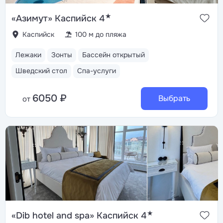
★
«Азимут» Каспийск 4
Каспийск
100 м до пляжа
Лежаки
Зонты
Бассейн открытый
Шведский стол
Спа-услуги
6050 ₽
Выбрать
от
★
«Dib hotel and spa» Каспийск 4