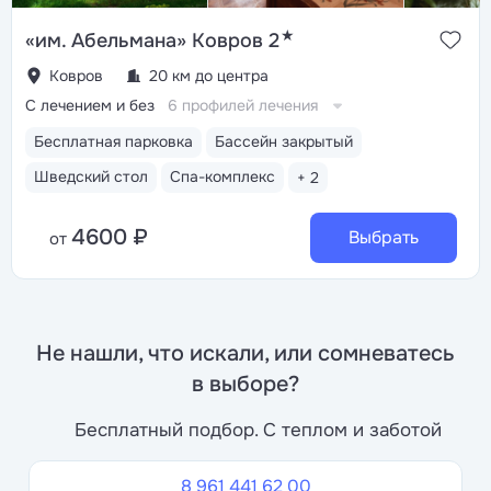
★
«им. Абельмана» Ковров 2
Ковров
20 км до центра
С лечением и без
6 профилей лечения
Бесплатная парковка
Бассейн закрытый
Шведский стол
Спа-комплекс
+ 2
4600 ₽
Выбрать
от
Не нашли, что искали, или сомневатесь
в выборе?
Бесплатный подбор. С теплом и заботой
8 961 441 62 00