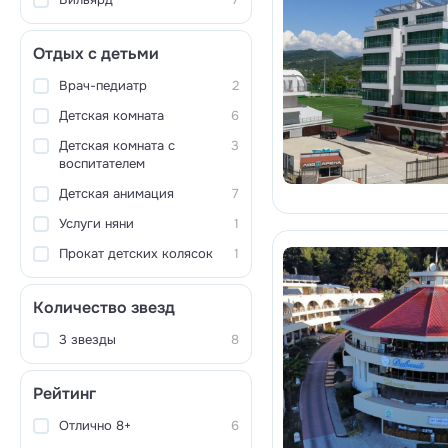
Отдых с детьми
Врач-педиатр
2
Детская комната
6
Детская комната с
3
воспитателем
Детская анимация
7
Услуги няни
1
Прокат детских колясок
1
Количество звезд
3 звезды
8
Рейтинг
Отлично 8+
6