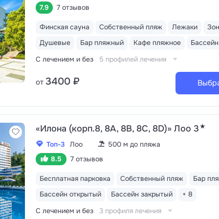
7.9
7 отзывов
Финская сауна
Собственный пляж
Лежаки
Зо
Душевые
Бар пляжный
Кафе пляжное
С лечением и без
5 профилей лечения
3400 ₽
от
Выбр
★
«Илона (корп.8, 8А, 8В, 8С, 8D)» Лоо 3
Топ-3
Лоо
500 м до пляжа
8.5
7 отзывов
Бесплатная парковка
Собственный пляж
Бар пл
Бассейн открытый
Бассейн закрытый
+ 8
С лечением и без
3 профиля лечения