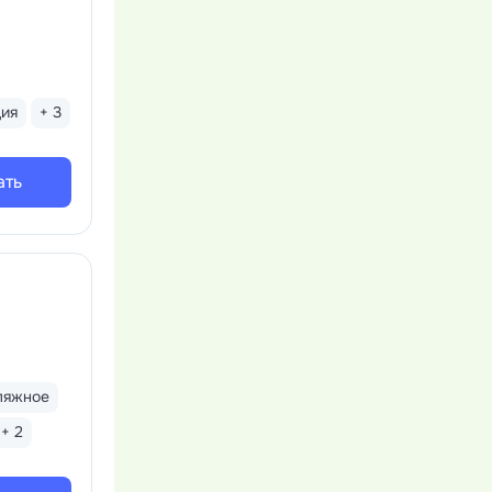
ция
+ 3
ать
ляжное
+ 2