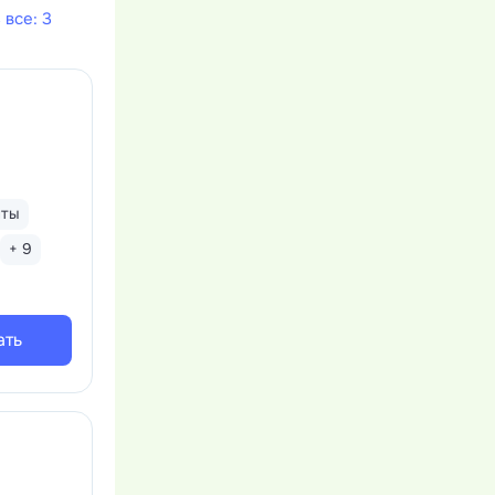
 все: 3
нты
+ 9
ать