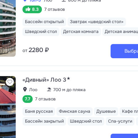
8.3
7 отзывов
Бассейн открытый
Завтрак «шведский стол»
Шведский стол
Детская комната
Детская анима
2280 ₽
от
Выбр
★
«Дивный» Лоо 3
Лоо
700 м до пляжа
7.7
7 отзывов
Баня русская
Финская сауна
Душевые
Кафе п
Бассейн закрытый
Шведский стол
Спа-услуги