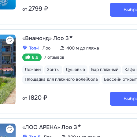
2799 ₽
от
Выбр
★
«Виамонд» Лоо 3
Топ-1
Лоо
400 м до пляжа
8.9
7 отзывов
Лежаки
Зонты
Душевые
Бар пляжный
Кафе 
Площадка для пляжного волейбола
Бассейн откры
1820 ₽
от
Выбр
★
«ЛОО АРЕНА» Лоо 3
Топ-5
Лоо
800 м до пляжа