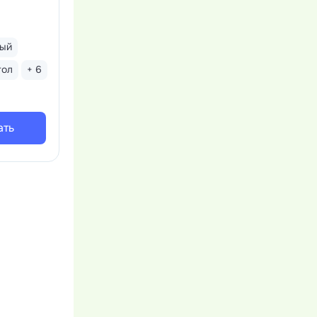
тый
тол
+ 6
ать