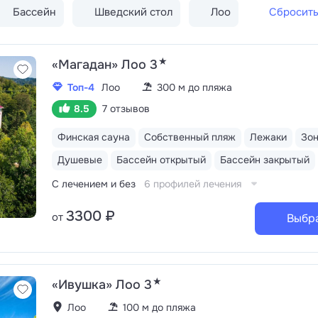
Бассейн
Шведский стол
Лоо
Сбросить
★
«Магадан» Лоо 3
Топ-4
Лоо
300 м до пляжа
8.5
7 отзывов
Финская сауна
Собственный пляж
Лежаки
Зо
Душевые
Бассейн открытый
Бассейн закрытый
С лечением и без
6 профилей лечения
3300 ₽
от
Выбр
★
«Ивушка» Лоо 3
Лоо
100 м до пляжа