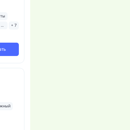
нты
Бассейн закрытый
+ 7
ать
яжный