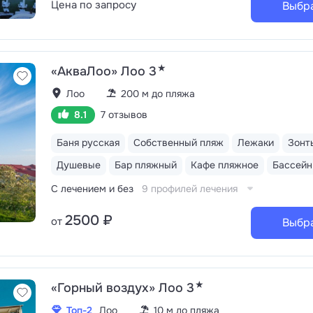
Цена по запросу
Выбр
★
«АкваЛоо» Лоо 3
Лоо
200 м до пляжа
8.1
7 отзывов
Баня русская
Собственный пляж
Лежаки
Зонт
Душевые
Бар пляжный
Кафе пляжное
С лечением и без
9 профилей лечения
2500 ₽
от
Выбр
★
«Горный воздух» Лоо 3
Топ-2
Лоо
10 м до пляжа