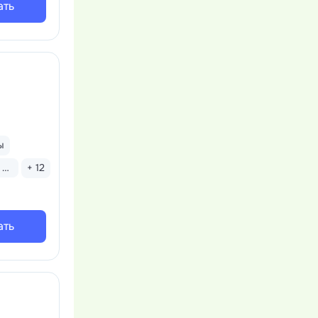
ать
ы
Бассейн открытый
+ 12
ать