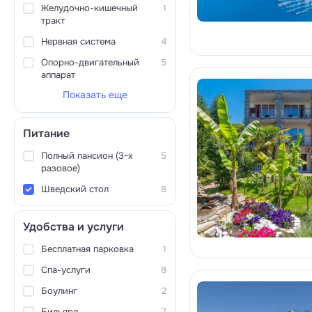
Желудочно-кишечный
1
тракт
Нервная система
4
Опорно-двигательный
5
аппарат
Показать еще
Питание
Полный пансион (3-х
5
разовое)
Шведский стол
8
Удобства и услуги
Бесплатная парковка
1
Спа-услуги
8
Боулинг
2
Бильярд
7