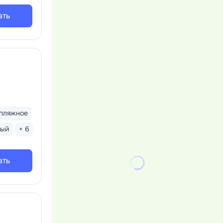
ать
пляжное
тый
+ 6
ать