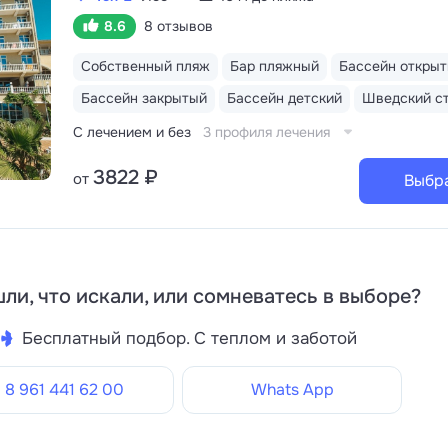
8.6
8 отзывов
Собственный пляж
Бар пляжный
Бассейн откры
Бассейн закрытый
Бассейн детский
Шведский с
С лечением и без
3 профиля лечения
3822 ₽
от
Выбр
ли, что искали, или сомневатесь в выборе?
Бесплатный подбор. С теплом и заботой
8 961 441 62 00
Whats App