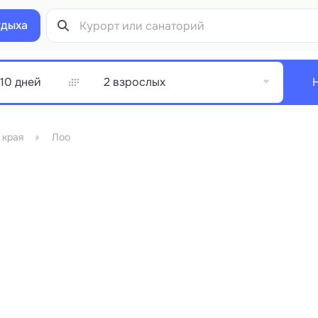
тдыха
2 взрослых
 края
Лоо