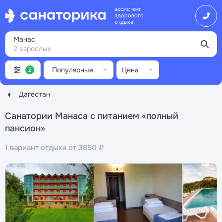
ассистент
здорового
отдыха
Манас
2 взрослых
Популярные
Цена
2
Дагестан
Санатории Манаса с питанием «полный
пансион»
1 вариант отдыха от 3850 ₽