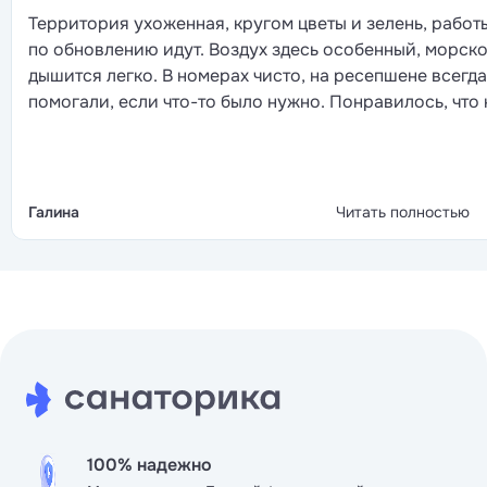
Территория ухоженная, кругом цветы и зелень, работ
по обновлению идут. Воздух здесь особенный, морско
дышится легко. В номерах чисто, на ресепшене всегда
помогали, если что-то было нужно. Понравилось, что 
просьбам относятся без раздражения и в корпусе, и 
процедурах. Отдельное спасибо массажистке Мильва
и Уме за озонотерапию, обе девочки очень внимател
и чувствуется, что знают своё дело. В столовой кажд
Галина
Читать полностью
день разное, почти ни разу не повторилось, и всё
вкусное. Единственное, кроме диетической кухни
хотелось и местной кухни попробовать, говорят тут
отлично готовят хинкалы и чуду с зеленью и тыквой. 
диета есть диета. Пока было нельзя отходить от того ч
доктор прописал...
100% надежно