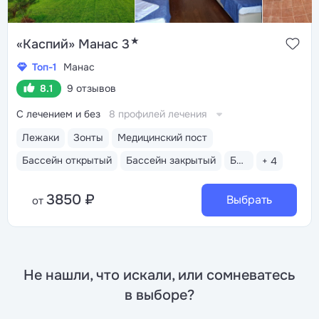
★
«Каспий» Манас 3
Топ-1
Манас
8.1
9 отзывов
С лечением и без
8 профилей лечения
Лежаки
Зонты
Медицинский пост
Бассейн открытый
Бассейн закрытый
Бассейн детский
+ 4
3850 ₽
Выбрать
от
Не нашли, что искали, или сомневатесь
в выборе?