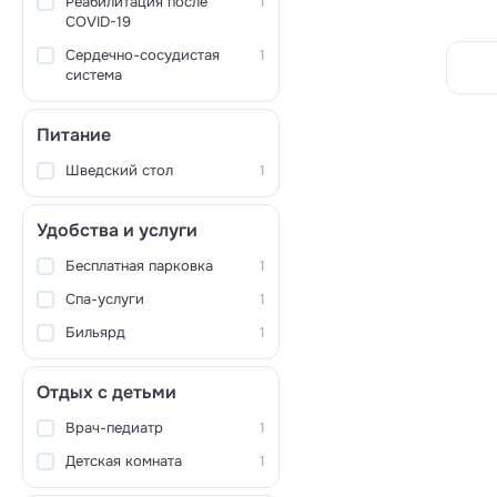
Реабилитация после
1
COVID-19
Сердечно-сосудистая
1
система
Питание
Шведский стол
1
Удобства и услуги
Бесплатная парковка
1
Спа-услуги
1
Бильярд
1
Отдых с детьми
Врач-педиатр
1
Детская комната
1