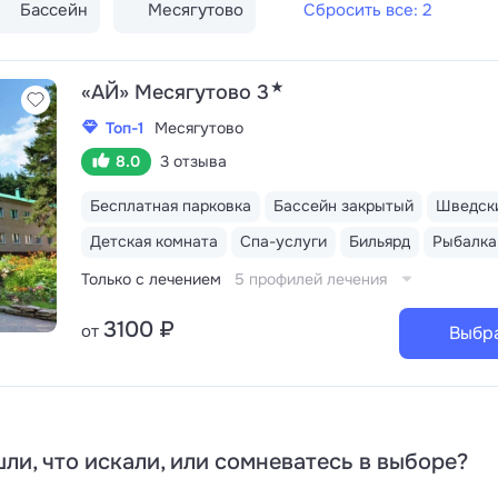
Бассейн
Месягутово
Сбросить все: 2
★
«АЙ» Месягутово 3
Топ-1
Месягутово
8.0
3 отзыва
Бесплатная парковка
Бассейн закрытый
Шведски
Детская комната
Спа-услуги
Бильярд
Рыбалка
Только с лечением
5 профилей лечения
3100 ₽
от
Выбр
ли, что искали, или сомневатесь в выборе?