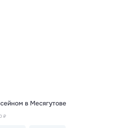
ссейном в Месягутове
0 ₽