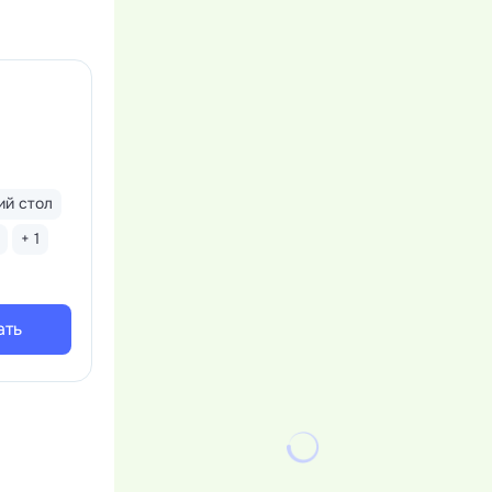
й стол
+ 1
ать