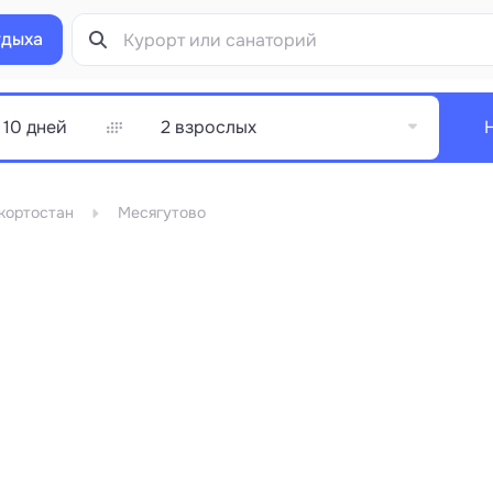
тдыха
2 взрослых
кортостан
Месягутово