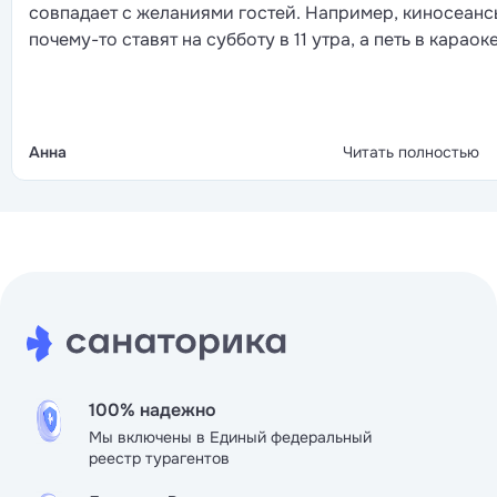
совпадает с желаниями гостей. Например, киносеанс
почему-то ставят на субботу в 11 утра, а петь в караок
предлагают сразу после обеда, в час дня, когда
большинство предпочитает просто полежать. Гораздо
удобнее было бы перенести музыкальные посиделки н
вечера, а фильм включить после ужина, когда на
Анна
Читать полностью
территории уже тихо и заниматься особо нечем. При
этом к самой медицинской базе и работе столовой
претензий нет. Врачи всё делают грамотно. Кормят
вкусно и сытно.
100% надежно
Мы включены в Единый федеральный
реестр турагентов