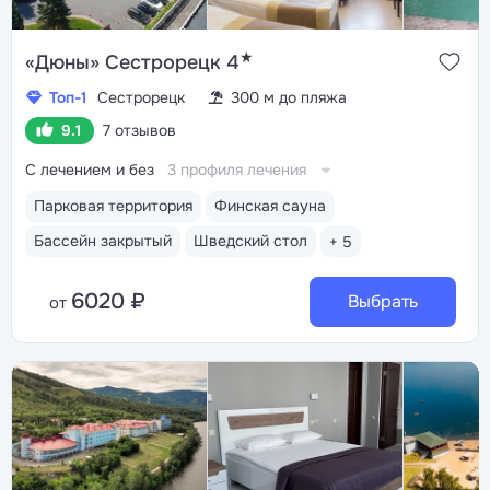
★
«Дюны» Сестрорецк 4
Топ-1
Сестрорецк
300 м до пляжа
9.1
7 отзывов
С лечением и без
3 профиля лечения
Парковая территория
Финская сауна
Бассейн закрытый
Шведский стол
+ 5
6020 ₽
Выбрать
от