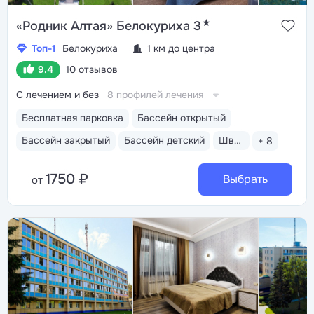
★
«Родник Алтая» Белокуриха 3
Топ-1
Белокуриха
1 км до центра
9.4
10 отзывов
С лечением и без
8 профилей лечения
Бесплатная парковка
Бассейн открытый
Бассейн закрытый
Бассейн детский
Шведский стол
+ 8
1750 ₽
Выбрать
от