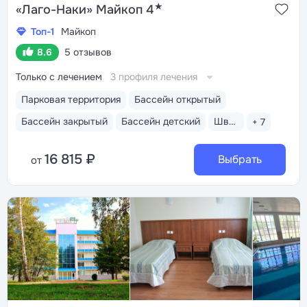
★
«Лаго-Наки» Майкоп 4
Топ-1
Майкоп
8.6
5 отзывов
Только с лечением
3 профиля лечения
Парковая территория
Бассейн открытый
Бассейн закрытый
Бассейн детский
Шведский стол
+ 7
16 815 ₽
Выбрать
от