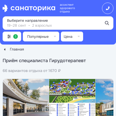
ассистент
здорового
отдыха
Выберите направление
19–28 сент
2 взрослых
Популярные
Цена
1
Главная
Приём специалиста Гирудотерапевт
66 вариантов отдыха от 1670 ₽