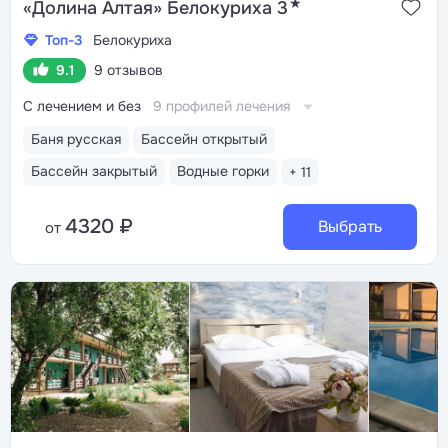
★
«Долина Алтая» Белокуриха 3
Топ-3
Белокуриха
9.1
9 отзывов
С лечением и без
9 профилей лечения
Баня русская
Бассейн открытый
Бассейн закрытый
Водные горки
+ 11
4320 ₽
Выбрать
от