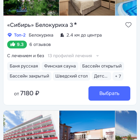
★
«Сибирь» Белокуриха 3
Топ-2
Белокуриха
2.4 км до центра
9.3
6 отзывов
С лечением и без
13 профилей лечения
Баня русская
Финская сауна
Бассейн открытый
Бассейн закрытый
Шведский стол
Детская комната
+ 7
7180 ₽
Выбрать
от