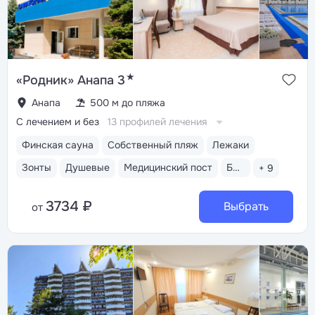
«Джуниор сюит», «Люкс» и «Апартаменты». Летом
работают закусочная «Жемчужина» и кафе «O`Cafe»
на набережной с панорамным видом на Чёрное море
★
«Родник» Анапа 3
Анапа
500 м до пляжа
С лечением и без
13 профилей лечения
Финская сауна
Собственный пляж
Лежаки
Зонты
Душевые
Медицинский пост
Бассейн открытый
+ 9
3734 ₽
Выбрать
от