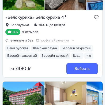
★
«Белокуриха» Белокуриха 4
Белокуриха
800 м до центра
8.6
9 отзывов
С лечением и без
12 профилей лечения
Баня русская
Финская сауна
Бассейн открытый
Бассейн закрытый
Бассейн детский
Шведский стол
+ 9
7480 ₽
Выбрать
от