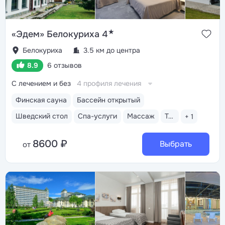
★
«Эдем» Белокуриха 4
Белокуриха
3.5 км до центра
8.9
6 отзывов
С лечением и без
4 профиля лечения
Финская сауна
Бассейн открытый
Шведский стол
Спа-услуги
Массаж
Тренажерный зал
+ 1
8600 ₽
Выбрать
от