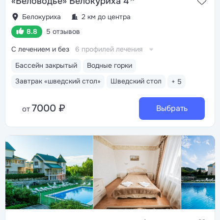
«Беловодье» Белокуриха 4
Белокуриха
2 км до центра
8.8
5 отзывов
С лечением и без
6 профилей лечения
Бассейн закрытый
Водные горки
Завтрак «шведский стол»
Шведский стол
+ 5
7000 ₽
Выбрать
от