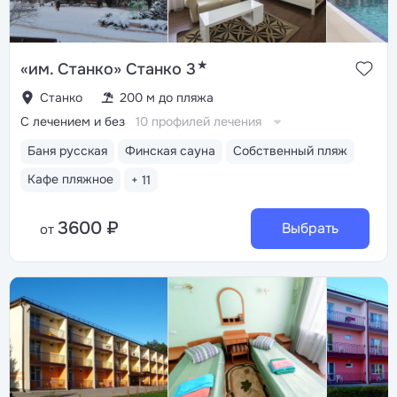
★
«им. Станко» Станко 3
Станко
200 м до пляжа
С лечением и без
10 профилей лечения
Баня русская
Финская сауна
Собственный пляж
Кафе пляжное
+ 11
3600 ₽
Выбрать
от