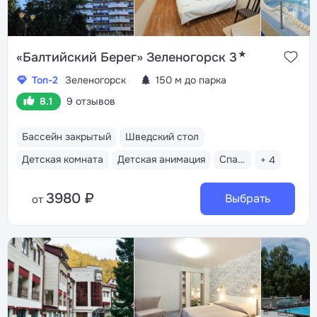
★
«Балтийский Берег» Зеленогорск 3
Топ-2
Зеленогорск
150 м до парка
8.1
9 отзывов
Бассейн закрытый
Шведский стол
Детская комната
Детская анимация
Спа-комплекс
+ 4
3980 ₽
Выбрать
от