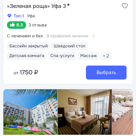
★
«Зеленая роща» Уфа 3
Топ-1
Уфа
8.3
3 отзыва
С лечением и без
9 профилей лечения
Бассейн закрытый
Шведский стол
Детская комната
Спа-услуги
Массаж
+ 2
1750 ₽
Выбрать
от