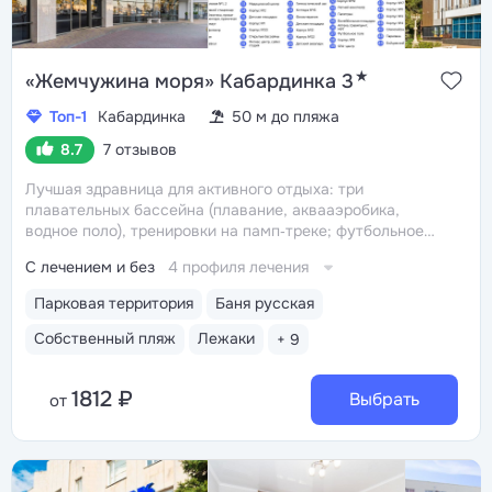
★
«Жемчужина моря» Кабардинка 3
Топ-1
Кабардинка
50 м до пляжа
8.7
7 отзывов
Лучшая здравница для активного отдыха: три
плавательных бассейна (плавание, аквааэробика,
водное поло), тренировки на памп‑треке; футбольное
поле с искусственной травой, волейбольные площадки,
С лечением и без
4 профиля лечения
теннисные корты, бойцовский зал, фитнес‑центр.
Работает прокат спортинвентаря, велосипедов,
Парковая территория
Баня русская
роликов, скейтбордов и самокатов
Первая береговая
линия, собственный мелкогалечный пляж с лежаками,
Собственный пляж
Лежаки
+ 9
тентами, душевыми, медпунктом и спасательной
службой. Редкие преимущества пляжа — пологий вход
1812 ₽
в море и система очистки прибрежной воды
Выбрать
Удобное
от
расположение: 3–5 минут прогулки до набережной
и центрального пляжа. В шаговой доступности —
«Старый парк», дельфинарий «Морской мир», канатная
дорога в парк «Олимп», кафе, магазины