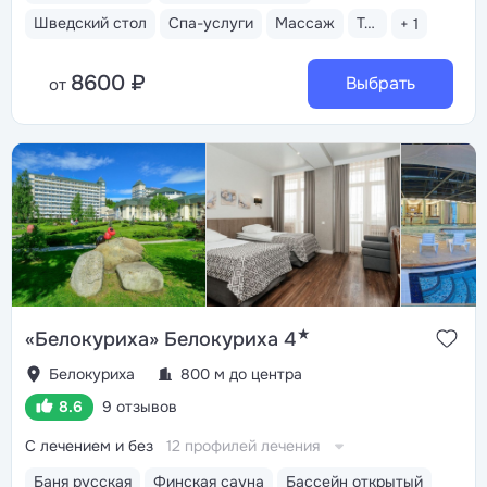
Шведский стол
Спа-услуги
Массаж
Тренажерный зал
+ 1
8600 ₽
Выбрать
от
★
«Белокуриха» Белокуриха 4
Белокуриха
800 м до центра
8.6
9 отзывов
С лечением и без
12 профилей лечения
Баня русская
Финская сауна
Бассейн открытый