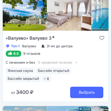
★
«Валуево» Валуево 3
Топ-1
Валуево
31 км до центра
8.6
9 отзывов
С лечением и без
5 профилей лечения
Финская сауна
Бассейн открытый
Бассейн закрытый
+ 8
3400 ₽
Выбрать
от