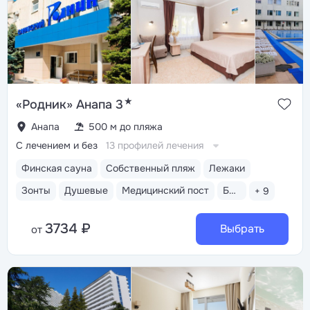
и аттракционы
Трёхразовое питание «шведский
стол». Отдельный ресторан для гостей номеров
«Джуниор сюит», «Люкс» и «Апартаменты». Летом
работают закусочная «Жемчужина» и кафе «O`Cafe»
на набережной с панорамным видом на Чёрное море
★
«Родник» Анапа 3
Анапа
500 м до пляжа
С лечением и без
13 профилей лечения
Финская сауна
Собственный пляж
Лежаки
Зонты
Душевые
Медицинский пост
Бассейн открытый
+ 9
3734 ₽
Выбрать
от