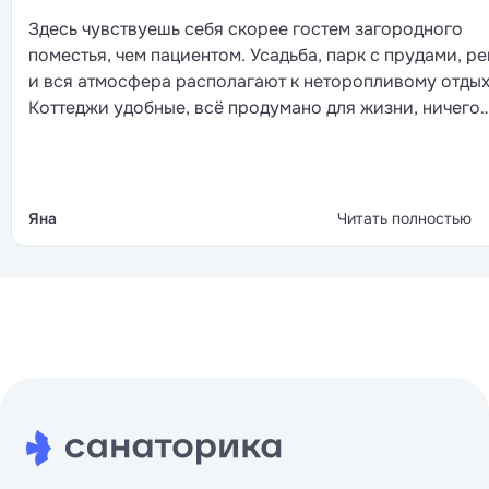
Здесь чувствуешь себя скорее гостем загородного
поместья, чем пациентом. Усадьба, парк с прудами, ре
и вся атмосфера располагают к неторопливому отдых
Коттеджи удобные, всё продумано для жизни, ничего
лишнего. Еда не просто полезная, а правда вкусная, и
выбор большой. Персонал относится тепло, но без эт
слащавой заботы. Лечебная база широкая, от серьёз
лечебных процедур до мягких восстановительных
Яна
Читать полностью
программ, так что каждый найдёт что-то для себя.