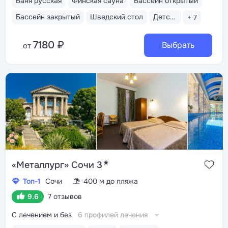
Баня русская
Финская сауна
Бассейн открытый
Бассейн закрытый
Шведский стол
Детская комната
+ 7
7180 ₽
Выбрать
от
★
«Металлург» Сочи 3
Топ-1
Сочи
400 м до пляжа
9.6
7 отзывов
С лечением и без
6 профилей лечения