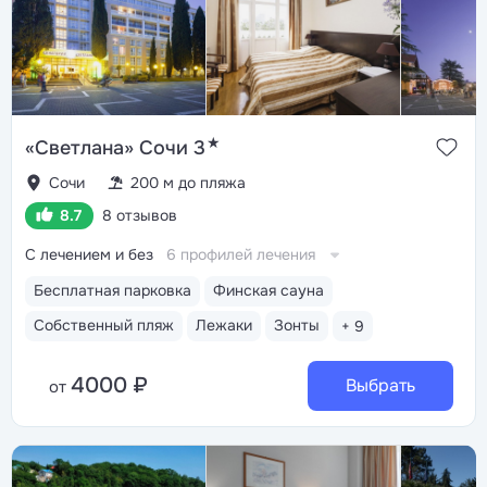
★
«Светлана» Сочи 3
Сочи
200 м до пляжа
8.7
8 отзывов
С лечением и без
6 профилей лечения
Бесплатная парковка
Финская сауна
Собственный пляж
Лежаки
Зонты
+ 9
4000 ₽
Выбрать
от