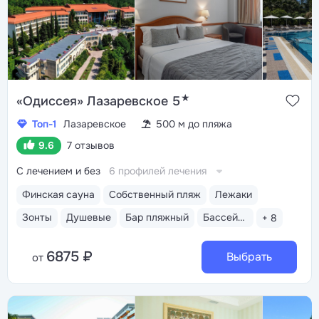
★
«Одиссея» Лазаревское 5
Топ-1
Лазаревское
500 м до пляжа
9.6
7 отзывов
С лечением и без
6 профилей лечения
Финская сауна
Собственный пляж
Лежаки
Зонты
Душевые
Бар пляжный
Бассейн открытый
+ 8
6875 ₽
Выбрать
от