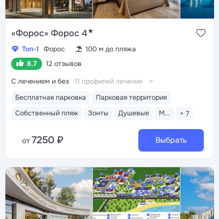
★
«Форос» Форос 4
Топ-1
Форос
100 м до пляжа
8.7
12 отзывов
С лечением и без
11 профилей лечения
Бесплатная парковка
Парковая территория
Собственный пляж
Зонты
Душевые
Медицинский пост
+ 7
7250 ₽
Выбрать
от