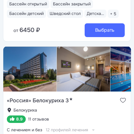
Бассейн открытый
Бассейн закрытый
Бассейн детский
Шведский стол
Детская анимация
+ 5
6450 ₽
Выбрать
от
★
«Россия» Белокуриха 3
Белокуриха
8.9
11 отзывов
С лечением и без
12 профилей лечения