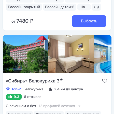
Бассейн закрытый
Бассейн детский
Шведский стол
+ 9
7480 ₽
Выбрать
от
★
«Сибирь» Белокуриха 3
Топ-2
Белокуриха
2.4 км до центра
9.3
6 отзывов
С лечением и без
13 профилей лечения