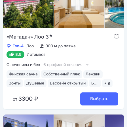
★
«Магадан» Лоо 3
Топ-4
Лоо
300 м до пляжа
8.5
7 отзывов
С лечением и без
6 профилей лечения
Финская сауна
Собственный пляж
Лежаки
Зонты
Душевые
Бассейн открытый
Бассейн закрытый
+ 9
3300 ₽
Выбрать
от