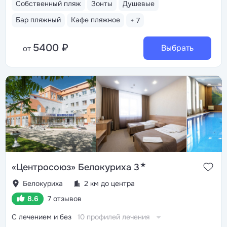
Собственный пляж
Зонты
Душевые
Бар пляжный
Кафе пляжное
+ 7
5400 ₽
Выбрать
от
★
«Центросоюз» Белокуриха 3
Белокуриха
2 км до центра
8.6
7 отзывов
С лечением и без
10 профилей лечения