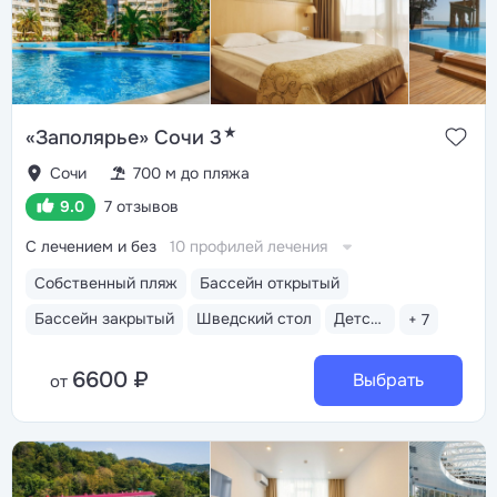
★
«Заполярье» Сочи 3
Сочи
700 м до пляжа
9.0
7 отзывов
С лечением и без
10 профилей лечения
Собственный пляж
Бассейн открытый
Бассейн закрытый
Шведский стол
Детская анимация
+ 7
6600 ₽
Выбрать
от