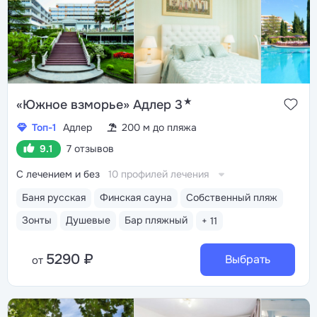
★
«Южное взморье» Адлер 3
Топ-1
Адлер
200 м до пляжа
9.1
7 отзывов
С лечением и без
10 профилей лечения
Баня русская
Финская сауна
Собственный пляж
Зонты
Душевые
Бар пляжный
+ 11
5290 ₽
Выбрать
от