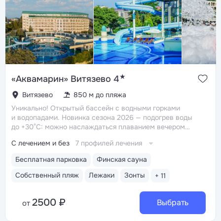
★
«Аквамарин» Витязево 4
Витязево
850 м до пляжа
Уникально! Открытый бассейн с водными горками
и водопадами. Новинка сезона 2026 — подогрев воды
до +30°C: можно наслаждаться плаванием вечером
и в непогоду
Уникально! Амфитеатр под открытым
С лечением и без
7 профилей лечения
небом — атмосферное место, где проводятся концерты,
театральные выступления и дискотеки
Собственный
Бесплатная парковка
Финская сауна
песчаный пляж с летним кафе, игровыми площадками,
комфортными лежаками, навесами, кабинками
Собственный пляж
Лежаки
Зонты
+ 11
и душевыми
Крытый подогреваемый бассейн
210 кв. м. с безопасной зоной для детей и зоной отдыха
2500 ₽
с шезлонгами. Проводится аквааэробика и лечебное
Выбрать
от
плавание для детей