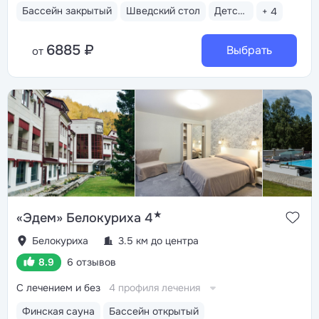
Бассейн закрытый
Шведский стол
Детская анимация
+ 4
6885 ₽
Выбрать
от
★
«Эдем» Белокуриха 4
Белокуриха
3.5 км до центра
8.9
6 отзывов
С лечением и без
4 профиля лечения
Финская сауна
Бассейн открытый