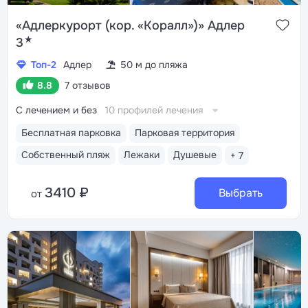
«Адлеркурорт (кор. «Коралл»)» Адлер
★
3
Топ-2
Адлер
50 м до пляжа
8.8
7 отзывов
С лечением и без
10 профилей лечения
Бесплатная парковка
Парковая территория
Собственный пляж
Лежаки
Душевые
+ 7
3410 ₽
Выбрать
от