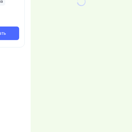
на
ать