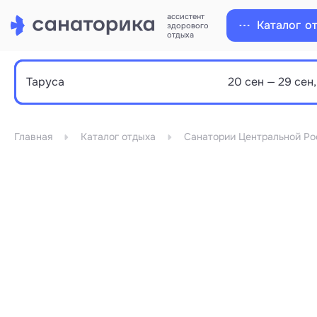
ассистент
Каталог
о
здорового
отдыха
Главная
Каталог отдыха
Санатории Центральной Ро