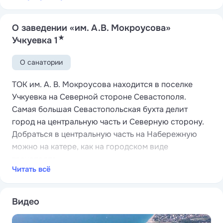
О заведении «им. А.В. Мокроусова»
★
Учкуевка 1
О санатории
ТОК им. А. В. Мокроусова находится в поселке
Учкуевка на Северной стороне Севастополя.
Самая большая Севастопольская бухта делит
город на центральную часть и Северную сторону.
Добраться в центральную часть на Набережную
можно на катере, как на городском виде
транспорта.
Читать всё
Климат этого района достаточно мягкий,
местность экологически чистая, воздух насыщен
морской свежестью и ароматом близлежащих
Видео
лавандовых полей и хвойных насаждений. Это