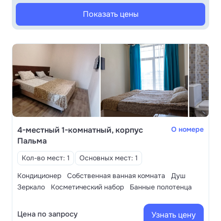
Дети могут воспользоваться уличным городком,
Показать цены
посетить детскую студию, поучаствовать в
спортивной или развлекательной анимации.
Расстояние до пляжа – от 70 до 300 метров
(зависит от корпуса). На пляже работает кафе.
4-местный 1-комнатный, корпус
О номере
Пальма
Кол-во мест: 1
Основных мест: 1
Кондиционер
Собственная ванная комната
Душ
Зеркало
Косметический набор
Банные полотенца
Цена по запросу
Узнать цену