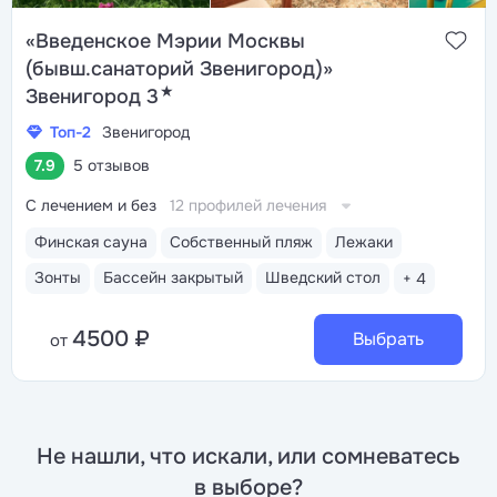
«Введенское Мэрии Москвы
(бывш.санаторий Звенигород)»
★
Звенигород 3
Топ-2
Звенигород
7.9
5 отзывов
С лечением и без
12 профилей лечения
Финская сауна
Собственный пляж
Лежаки
Зонты
Бассейн закрытый
Шведский стол
+ 4
4500 ₽
Выбрать
от
Не нашли, что искали, или сомневатесь
в выборе?