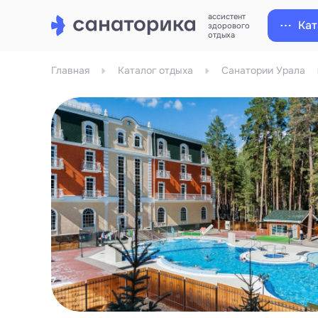
ассистент
Кат
здорового
отдыха
Главная
Каталог отдыха
Санатории Урала