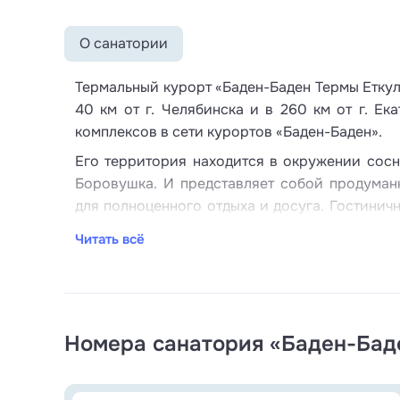
О санатории
Термальный курорт «Баден-Баден Термы Еткуль
40 км от г. Челябинска и в 260 км от г. Ек
комплексов в сети курортов «Баден-Баден».
Его территория находится в окружении сосн
Боровушка. И представляет собой продуман
для полноценного отдыха и досуга. Гостинич
спальных корпуса, 2 многоместных коттеджа 
Читать всё
компаний, 3-этажный ресторанный центр и 4
с выходом к открытым бассейнам. Номерно
размещения от эконом уровня с удобствами 
кухней и столовой. Оснащенность комнат зави
Номера санатория «Баден-Баде
Ресторанный центр является уникальной ба
уютный ресторан «Gourmet», который уди
танцевальной зоной с хорошей акустико