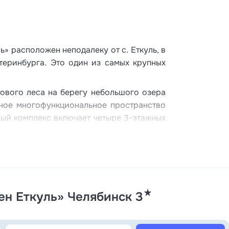
» расположен неподалеку от с. Еткуль, в
атеринбурга. Это один из самых крупных
ового леса на берегу небольшого озера
ное многофункциональное пространство
ный комплекс включает четыре 3-этажных
с сауной и мангальной зоной для больших
-этажный термальный комплекс «Thermal»
й фонд предусматривает вариативность
на этаже до апартаментов с собственной
сит от класса комфортности номера.
★
н Еткуль» Челябинск 3
нкетной площадкой. Гостей отеля ждет
вит изысканной кухней и просторной
й. Рядом обустроен каминный зал с