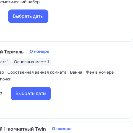
осметический набор
ает пляж. К услугам отдыхающих лежаки,
 для пляжного волейбола и огороженная
Выбрать даты
й Термаль
О номере
ст: 1
Основных мест: 1
ер
Собственная ванная комната
Ванна
Фен в номере
апочки
Выбрать даты
₽
й 1-комнатный Twin
О номере