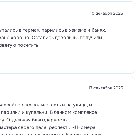
10 декабря 2025
пались в термах, парились в хамаме и банях.
вано хорошо. Остались довольны, получили
оветую посетить.
17 сентября 2025
ассейнов несколько, есть и на улице, и
и парилки и купальни. В банном комплексе
ру. Отдельная благодарность
стера своего дела, респект им! Номера
 стен есть, но не критично. В холодильнике