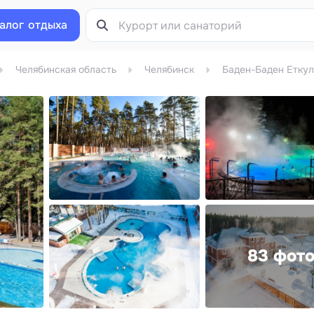
алог
отдыха
Челябинская область
Челябинск
Баден-Баден Еткул
83 фот