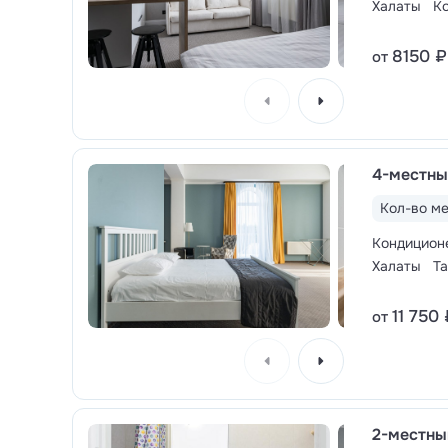
Халаты
К
На берегу озера в теплое время года работ
раздевалки, биотуалеты, понтоны, площадка
8150 ₽
от
детская зона для купания.
4-местны
Кол-во ме
Кондицион
Халаты
Т
11 750 
от
2-местны