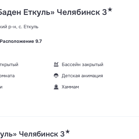
★
аден Еткуль» Челябинск 3
ий р-н, с. Еткуль
Расположение 9.7
открытый
Бассейн закрытый
омната
Детская анимация
и
Хаммам
★
уль» Челябинск 3