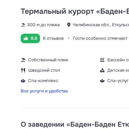
Термальный курорт «Баден-Б
300 м до пляжа
Челябинская обл., Еткульск
8.8
6 отзывов
Гости особенно отмечают
Собственный пляж
Бассейн 
Шведский стол
Детская к
Спа-комплекс
Спа-услуг
Все услуги и удобства
О заведении «Баден-Баден Етк