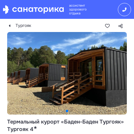
ассистент
здорового
отдыха
Тургояк
Термальный курорт «Баден-Баден Тургояк»
★
Тургояк 4