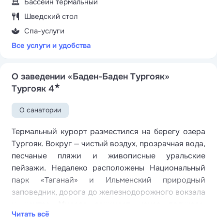
Бассейн термальный
Шведский стол
Спа-услуги
Все услуги и удобства
О заведении «Баден-Баден Тургояк»
★
Тургояк 4
О санатории
Термальный курорт разместился на берегу озера
Тургояк. Вокруг — чистый воздух, прозрачная вода,
песчаные пляжи и живописные уральские
пейзажи. Недалеко расположены Национальный
парк «Таганай» и Ильменский природный
заповедник, дорога до железнодорожного вокзала
и центра Миасса занимает менее получаса,
Читать всё
ближайший аэропорт находится в Челябинске —