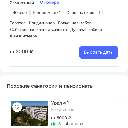
продуманы открытые игровые площадки –
2-местный
О номере
оборудован деревянный городок с лазалками и
40 кв.м
Кол-во мест: 1
Основных мест: 1
детской модуль в космической тематике с двумя
Терраса
Кондиционер
Балконная мебель
горками.
Собственная ванная комната
Душевая кабина
В 3 минутах ходьбы от курорта – песчаная пляжная
Фен в номере
зона протяженностью 500 метров. В прокате
имеются шезлонги, зонты и прочий инвентарь для
3000 ₽
от
Выбрать даты
водных развлечений.
Похожие санатории и пансионаты
★
Урал 4
Хомутинино
от 6000 ₽
8.1
4 отзыва