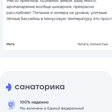
Место приятное, особенно зимой. Бань много,
аромапарение вообще шикарное, прекрасно
расслабляет. Питание и номера на уровне, уличные
тёплые бассейны в минусовую температуру это прос
кайф.
Но есть нюансы. Бассейны уже подустали, половина
гидромассажей не пашет. Сауны по большей части
холодные, греться особо негде. И навигация никакая, 
Инга
Читать полностью
уличного бассейна до бани сложно найти дорогу, есл
идёшь первый раз. Форсунки включаются как будто п
расписанию, сам не регулируешь.
В общем, курорт с историей, но уже потрёпанный
жизнью. Для разнообразия съездить можно, но без
особых ожиданий.
100% надежно
Мы включены в Единый федеральный